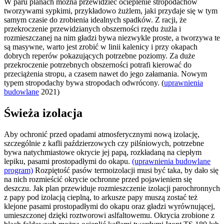
W paru planach można przewidzieć ocieplenie stropodachów
tworzywami sypkimi, przykładowo żużlem, jaki przydaje się w tym
samym czasie do zrobienia idealnych spadków. Z racji, że
przekroczenie przewidzianych obszerności rzędu żużla i
rozmieszczanej na nim gładzi bywa niezwykle proste, a tworzywa te
są masywne, warto jest zrobić w linii kalenicy i przy okapach
dobrych reperów pokazujących potrzebne poziomy. Za duże
przekroczenie potrzebnych obszerności potrafi kierować do
przeciążenia stropu, a czasem nawet do jego załamania. Nowym
typem stropodachy bywa stropodach odwrócony. (
uprawnienia
budowlane
2021)
Świeża izolacja
Aby ochronić przed opadami atmosferycznymi nową izolację,
szczególnie z kafli paździerzowych czy pilśniowych, potrzebne
bywa natychmiastowe okrycie jej papą, rozkładaną na ciepłym
lepiku, pasami prostopadłymi do okapu.
(uprawnienia budowlane
program)
Rozpiętość pasów termoizolacji musi być taka, by dało się
na nich rozmieścić okrycie ochronne przed pojawieniem się
deszczu. Jak plan przewiduje rozmieszczenie izolacji parochronnych
z papy pod izolacją cieplną, to arkusze papy muszą zostać też
klejone pasami prostopadłymi do okapu oraz gładzi wyrównującej,
umieszczonej dzięki roztworowi aslfaltowemu. Okrycia zrobione z