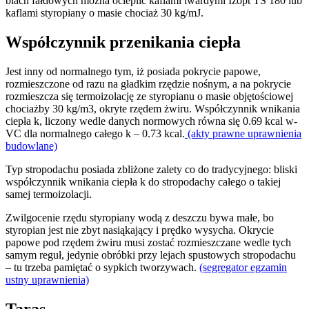
blach fałdowych można ocieplić kaflami twardymi Izopt TS 180 lub
kaflami styropiany o masie chociaż 30 kg/mJ.
Współczynnik przenikania ciepła
Jest inny od normalnego tym, iż posiada pokrycie papowe,
rozmieszczone od razu na gładkim rzędzie nośnym, a na pokrycie
rozmieszcza się termoizolację ze styropianu o masie objętościowej
chociażby 30 kg/m3, okryte rzędem żwiru. Współczynnik wnikania
ciepła k, liczony wedle danych normowych równa się 0.69 kcal w-
VC dla normalnego całego k – 0.73 kcal.
(akty prawne uprawnienia
budowlane)
Typ stropodachu posiada zbliżone zalety co do tradycyjnego: bliski
współczynnik wnikania ciepła k do stropodachy całego o takiej
samej termoizolacji.
Zwilgocenie rzędu styropiany wodą z deszczu bywa małe, bo
styropian jest nie zbyt nasiąkający i prędko wysycha. Okrycie
papowe pod rzędem żwiru musi zostać rozmieszczane wedle tych
samym reguł, jedynie obróbki przy lejach spustowych stropodachu
– tu trzeba pamiętać o sypkich tworzywach.
(segregator egzamin
ustny uprawnienia)
Taras