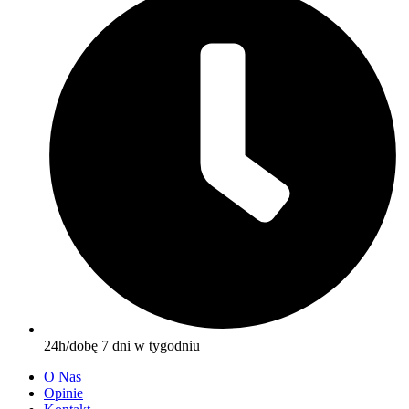
24h/dobę 7 dni w tygodniu
O Nas
Opinie