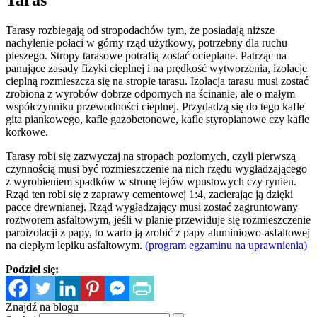
Tarasy rozbiegają od stropodachów tym, że posiadają niższe
nachylenie połaci w górny rząd użytkowy, potrzebny dla ruchu
pieszego. Stropy tarasowe potrafią zostać ocieplane. Patrząc na
panujące zasady fizyki cieplnej i na prędkość wytworzenia, izolacje
cieplną rozmieszcza się na stropie tarasu. Izolacja tarasu musi zostać
zrobiona z wyrobów dobrze odpornych na ścinanie, ale o małym
współczynniku przewodności cieplnej. Przydadzą się do tego kafle
gita piankowego, kafle gazobetonowe, kafle styropianowe czy kafle
korkowe.
Tarasy robi się zazwyczaj na stropach poziomych, czyli pierwszą
czynnością musi być rozmieszczenie na nich rzędu wygładzającego
z wyrobieniem spadków w stronę lejów wpustowych czy rynien.
Rząd ten robi się z zaprawy cementowej 1:4, zacierając ją dzięki
pacce drewnianej. Rząd wygładzający musi zostać zagruntowany
roztworem asfaltowym, jeśli w planie przewiduje się rozmieszczenie
paroizolacji z papy, to warto ją zrobić z papy aluminiowo-asfaltowej
na ciepłym lepiku asfaltowym.
(program egzaminu na uprawnienia)
Podziel się:
Znajdź na blogu