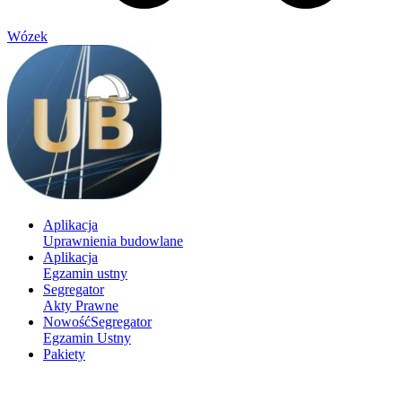
Wózek
Aplikacja
Uprawnienia budowlane
Aplikacja
Egzamin ustny
Segregator
Akty Prawne
Nowość
Segregator
Egzamin Ustny
Pakiety