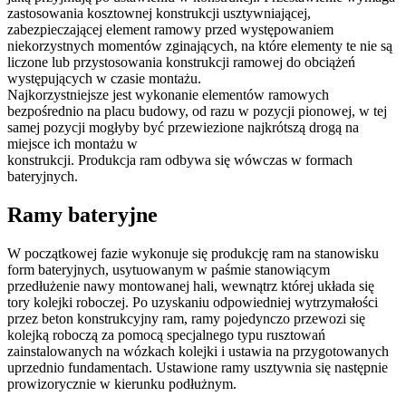
zastosowania kosztownej konstrukcji usztywniającej,
zabezpieczającej element ramowy przed występowaniem
niekorzystnych momentów zginających, na które elementy te nie są
liczone lub przystosowania konstrukcji ramowej do obciążeń
występujących w czasie montażu.
Najkorzystniejsze jest wykonanie elementów ramowych
bezpośrednio na placu budowy, od razu w pozycji pionowej, w tej
samej pozycji mogłyby być przewiezione najkrótszą drogą na
miejsce ich montażu w
konstrukcji. Produkcja ram odbywa się wówczas w formach
bateryjnych.
Ramy bateryjne
W początkowej fazie wykonuje się produkcję ram na stanowisku
form bateryjnych, usytuowanym w paśmie stanowiącym
przedłużenie nawy montowanej hali, wewnątrz której układa się
tory kolejki roboczej. Po uzyskaniu odpowiedniej wytrzymałości
przez beton konstrukcyjny ram, ramy pojedynczo przewozi się
kolejką roboczą za pomocą specjalnego typu rusztowań
zainstalowanych na wózkach kolejki i ustawia na przygotowanych
uprzednio fundamentach. Ustawione ramy usztywnia się następnie
prowizorycznie w kierunku podłużnym.