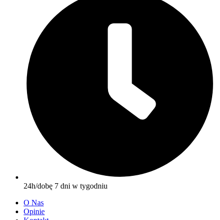
24h/dobę 7 dni w tygodniu
O Nas
Opinie