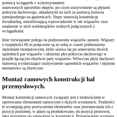
pomocą wciągarek z wykorzystaniem
ustawionych uprzednio słupów, po czym usztywnianie są płytami
pokrycia dachowego, układanymi na nich za pomocą żurawia
samojezdnego na gąsienicach. Słupy stanowią konstrukcję
dwudzielną, umożliwiającą wprowadzenie w nie wiązarów oraz
osadzenie w nich wielokrążków nośnych połączonych z
wciągarkami.
Inne rozwiązanie polega na podnoszeniu wiązarów parami. Wiązary
o rozpiętości 60 m połączone są ze sobą w czasie podnoszenia
stężeniami montażowymi, które usuwa się po ustawieniu dwóch
sąsiednich par wiązarów i ułożeniu płyt pokrycia dachowego w
przęśle łączącym obydwie pary wiązarów. Wówczas płyty dachowe
stanowią wystarczające usztywnienie sąsiednich wiązarów i stężenia
montażowe są zbyteczne.
Montaż ramowych konstrukcji hal
przemysłowych.
Montaż konstrukcji ramowych związany jest z trudnościami w
operowaniu elementami ramowymi o dużych wymiarach. Trudności
te występują przy przewożeniu elementów oraz przestawianiu ich z
pozycji poziomej, w jakiej są produkowane, do pozycji pionowej,
jaką przyjmują po ustawieniu w konstrukcji. Przestawienie wymaga