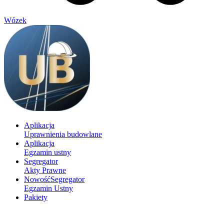
Wózek
Aplikacja
Uprawnienia budowlane
Aplikacja
Egzamin ustny
Segregator
Akty Prawne
Nowość
Segregator
Egzamin Ustny
Pakiety