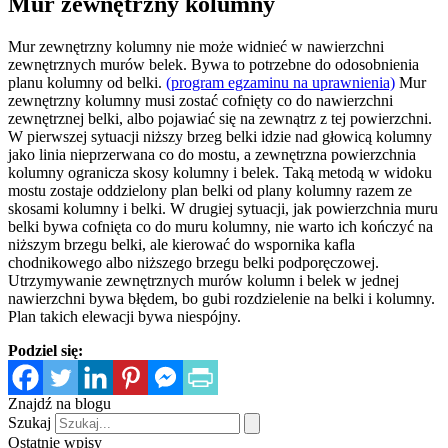
Mur zewnętrzny kolumny
Mur zewnętrzny kolumny nie może widnieć w nawierzchni
zewnętrznych murów belek. Bywa to potrzebne do odosobnienia
planu kolumny od belki.
(program egzaminu na uprawnienia)
Mur
zewnętrzny kolumny musi zostać cofnięty co do nawierzchni
zewnętrznej belki, albo pojawiać się na zewnątrz z tej powierzchni.
W pierwszej sytuacji niższy brzeg belki idzie nad głowicą kolumny
jako linia nieprzerwana co do mostu, a zewnętrzna powierzchnia
kolumny ogranicza skosy kolumny i belek. Taką metodą w widoku
mostu zostaje oddzielony plan belki od plany kolumny razem ze
skosami kolumny i belki. W drugiej sytuacji, jak powierzchnia muru
belki bywa cofnięta co do muru kolumny, nie warto ich kończyć na
niższym brzegu belki, ale kierować do wspornika kafla
chodnikowego albo niższego brzegu belki podporęczowej.
Utrzymywanie zewnętrznych murów kolumn i belek w jednej
nawierzchni bywa błędem, bo gubi rozdzielenie na belki i kolumny.
Plan takich elewacji bywa niespójny.
Podziel się:
Znajdź na blogu
Szukaj
Ostatnie wpisy