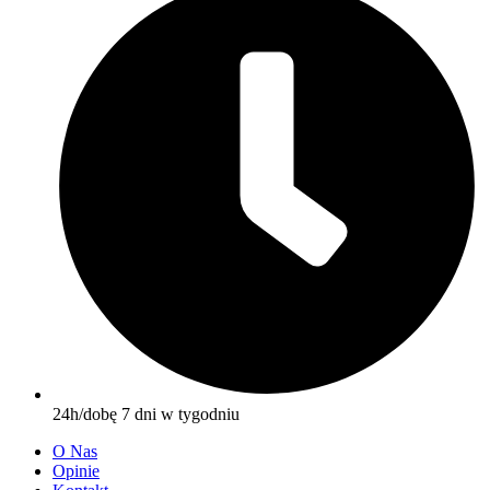
24h/dobę 7 dni w tygodniu
O Nas
Opinie