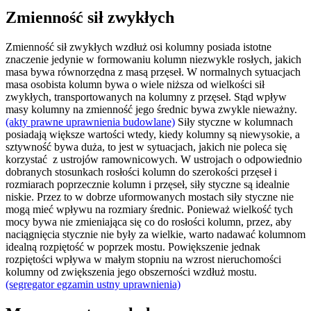
Zmienność sił zwykłych
Zmienność sił zwykłych wzdłuż osi kolumny posiada istotne
znaczenie jedynie w formowaniu kolumn niezwykle rosłych, jakich
masa bywa równorzędna z masą przęseł. W normalnych sytuacjach
masa osobista kolumn bywa o wiele niższa od wielkości sił
zwykłych, transportowanych na kolumny z przęseł. Stąd wpływ
masy kolumny na zmienność jego średnic bywa zwykle nieważny.
(akty prawne uprawnienia budowlane)
Siły styczne w kolumnach
posiadają większe wartości wtedy, kiedy kolumny są niewysokie, a
sztywność bywa duża, to jest w sytuacjach, jakich nie poleca się
korzystać z ustrojów ramownicowych. W ustrojach o odpowiednio
dobranych stosunkach rosłości kolumn do szerokości przęseł i
rozmiarach poprzecznie kolumn i przęseł, siły styczne są idealnie
niskie. Przez to w dobrze uformowanych mostach siły styczne nie
mogą mieć wpływu na rozmiary średnic. Ponieważ wielkość tych
mocy bywa nie zmieniająca się co do rosłości kolumn, przez, aby
naciągnięcia stycznie nie były za wielkie, warto nadawać kolumnom
idealną rozpiętość w poprzek mostu. Powiększenie jednak
rozpiętości wpływa w małym stopniu na wzrost nieruchomości
kolumny od zwiększenia jego obszerności wzdłuż mostu.
(segregator egzamin ustny uprawnienia)