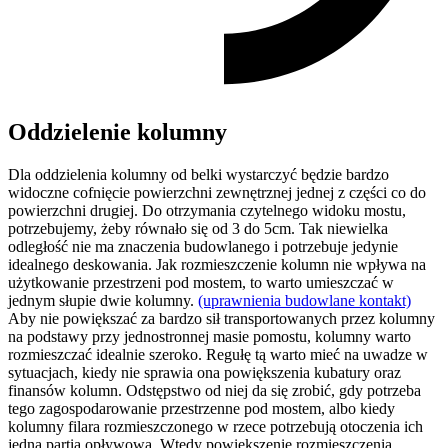
Oddzielenie kolumny
Dla oddzielenia kolumny od belki wystarczyć będzie bardzo
widoczne cofnięcie powierzchni zewnętrznej jednej z części co do
powierzchni drugiej. Do otrzymania czytelnego widoku mostu,
potrzebujemy, żeby równało się od 3 do 5cm. Tak niewielka
odległość nie ma znaczenia budowlanego i potrzebuje jedynie
idealnego deskowania. Jak rozmieszczenie kolumn nie wpływa na
użytkowanie przestrzeni pod mostem, to warto umieszczać w
jednym słupie dwie kolumny.
(uprawnienia budowlane kontakt)
Aby nie powiększać za bardzo sił transportowanych przez kolumny
na podstawy przy jednostronnej masie pomostu, kolumny warto
rozmieszczać idealnie szeroko. Regułę tą warto mieć na uwadze w
sytuacjach, kiedy nie sprawia ona powiększenia kubatury oraz
finansów kolumn. Odstępstwo od niej da się zrobić, gdy potrzeba
tego zagospodarowanie przestrzenne pod mostem, albo kiedy
kolumny filara rozmieszczonego w rzece potrzebują otoczenia ich
jedną partią opływową. Wtedy powiększenie rozmieszczenia