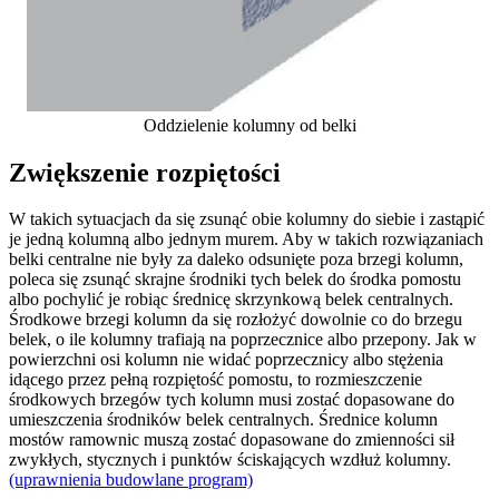
Oddzielenie kolumny od belki
Zwiększenie rozpiętości
W takich sytuacjach da się zsunąć obie kolumny do siebie i zastąpić
je jedną kolumną albo jednym murem. Aby w takich rozwiązaniach
belki centralne nie były za daleko odsunięte poza brzegi kolumn,
poleca się zsunąć skrajne środniki tych belek do środka pomostu
albo pochylić je robiąc średnicę skrzynkową belek centralnych.
Środkowe brzegi kolumn da się rozłożyć dowolnie co do brzegu
belek, o ile kolumny trafiają na poprzecznice albo przepony. Jak w
powierzchni osi kolumn nie widać poprzecznicy albo stężenia
idącego przez pełną rozpiętość pomostu, to rozmieszczenie
środkowych brzegów tych kolumn musi zostać dopasowane do
umieszczenia środników belek centralnych. Średnice kolumn
mostów ramownic muszą zostać dopasowane do zmienności sił
zwykłych, stycznych i punktów ściskających wzdłuż kolumny.
(uprawnienia budowlane program)