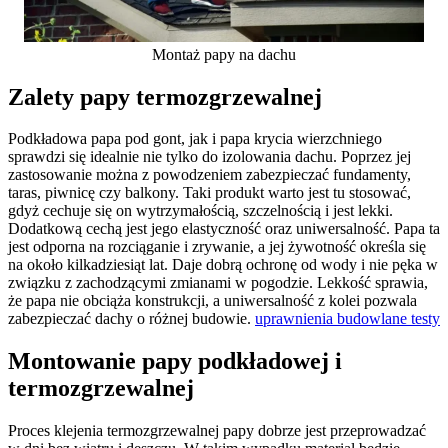
Montaż papy na dachu
Zalety papy termozgrzewalnej
Podkładowa papa pod gont, jak i papa krycia wierzchniego
sprawdzi się idealnie nie tylko do izolowania dachu. Poprzez jej
zastosowanie można z powodzeniem zabezpieczać fundamenty,
taras, piwnicę czy balkony. Taki produkt warto jest tu stosować,
gdyż cechuje się on wytrzymałością, szczelnością i jest lekki.
Dodatkową cechą jest jego elastyczność oraz uniwersalność. Papa ta
jest odporna na rozciąganie i zrywanie, a jej żywotność określa się
na około kilkadziesiąt lat. Daje dobrą ochronę od wody i nie pęka w
związku z zachodzącymi zmianami w pogodzie. Lekkość sprawia,
że papa nie obciąża konstrukcji, a uniwersalność z kolei pozwala
zabezpieczać dachy o różnej budowie.
uprawnienia budowlane testy
Montowanie papy podkładowej i
termozgrzewalnej
Proces klejenia termozgrzewalnej papy dobrze jest przeprowadzać