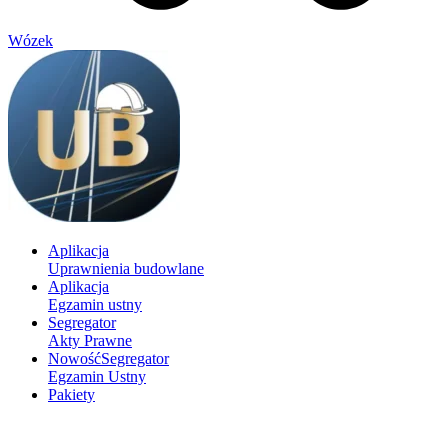
Wózek
Aplikacja
Uprawnienia budowlane
Aplikacja
Egzamin ustny
Segregator
Akty Prawne
Nowość
Segregator
Egzamin Ustny
Pakiety