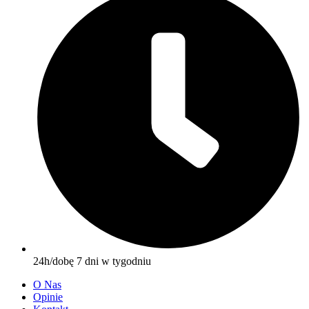
24h/dobę 7 dni w tygodniu
O Nas
Opinie