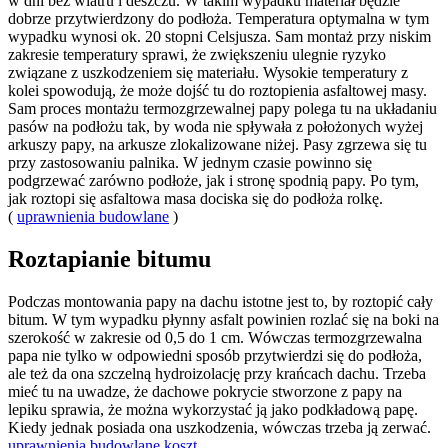
w dni bez wiatru i deszczu. W takim wypadku materiał będzie
dobrze przytwierdzony do podłoża. Temperatura optymalna w tym
wypadku wynosi ok. 20 stopni Celsjusza. Sam montaż przy niskim
zakresie temperatury sprawi, że zwiększeniu ulegnie ryzyko
związane z uszkodzeniem się materiału. Wysokie temperatury z
kolei spowodują, że może dojść tu do roztopienia asfaltowej masy.
Sam proces montażu termozgrzewalnej papy polega tu na układaniu
pasów na podłożu tak, by woda nie spływała z położonych wyżej
arkuszy papy, na arkusze zlokalizowane niżej. Pasy zgrzewa się tu
przy zastosowaniu palnika. W jednym czasie powinno się
podgrzewać zarówno podłoże, jak i stronę spodnią papy. Po tym,
jak roztopi się asfaltowa masa dociska się do podłoża rolkę.
(
uprawnienia budowlane
)
Roztapianie bitumu
Podczas montowania papy na dachu istotne jest to, by roztopić cały
bitum. W tym wypadku płynny asfalt powinien rozlać się na boki na
szerokość w zakresie od 0,5 do 1 cm. Wówczas termozgrzewalna
papa nie tylko w odpowiedni sposób przytwierdzi się do podłoża,
ale też da ona szczelną hydroizolację przy krańcach dachu. Trzeba
mieć tu na uwadze, że dachowe pokrycie stworzone z papy na
lepiku sprawia, że można wykorzystać ją jako podkładową papę.
Kiedy jednak posiada ona uszkodzenia, wówczas trzeba ją zerwać.
uprawnienia budowlane koszt