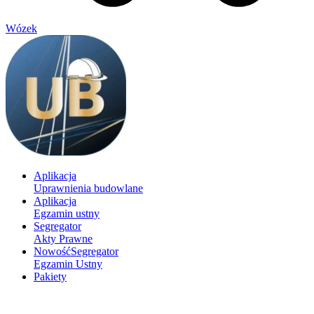
Wózek
Aplikacja
Uprawnienia budowlane
Aplikacja
Egzamin ustny
Segregator
Akty Prawne
Nowość
Segregator
Egzamin Ustny
Pakiety