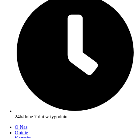
24h/dobę 7 dni w tygodniu
O Nas
Opinie