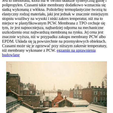
Jest to membrana, która ma w swoim składzie syntetyczną gumę i
polipropylen. Czasami takie membrany dodatkowo wzmacnia się
siatką wykonaną z włókna. Poliolefiny termoplastyczne tworzą tu
elastyczny rodzaj materiału, jaki jest jednak w znacznie mniejszym
stopniu wrażliwy na wysoki i niski zakres temperatur, niż ma to
miejsce w plastyfikowanym PCW. Membrana z TPO cechuje się
tym, że jest najmocniejsza, najbardziej odporna na mechaniczne
uszkodzenia oraz najtwardszą membraną na rynku. Jej cena jest
znacznie wyższa, niż w przypadku zakupu membrany PCW albo
EPDM. Układa się ją powszechnie na przemysłowych obiektach.
Czasami może się je zgrzewać przy niższym zakresie temperatury,
niż membrany wykonane z PCW.
egzamin na uprawnienia
budowlane