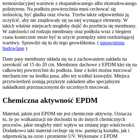
termoizolacyjnej warstwie z ekspandowanego albo ekstrudowanego
polistyrenu. Na podłożu powierzchnia musi cechować się
nośnością, być gładka oraz równa. Trzeba także odpowiednio ją
oczyścić, aby nie znajdowały się na niej wystające elementy. W
takich właśnie miejscach mogłoby dojść do przebicia się membrany.
W zależności od rodzaju membrany oraz podłoża wraz z biegiem
czasu koniecznie może być tu użycie pomiędzy nimi rozdzielającej
warstwy. Sprawdzi się tu do tego geowłóknina. (
uprawnienia
budowlane
)
Dane pasy membrany układa się na z zachowaniem zakładu na
szerokość od 15 do 20 cm. Membrany dachowe z EPDM klei się na
całkowitej powierzchni do podłoża. Inne z kolei można mocować
mechaniczne na środku pasa, albo też wzdłuż krawędzi. Miejsca
przytwierdzeń zostają przykryte zakładem albo specjalnymi
nakładkami przeznaczonymi do szczelnych mocowań.
Chemiczna aktywność EPDM
Materiał, jakim jest EPDM nie jest chemicznie aktywny. Oznacza
to, że po wulkanizacji nie dochodzi tu do innych chemicznych
procesów, jakie mogłyby mieć wpływ na zmianę jego właściwości.
Dodatkowo taki materiał cechuje się tzw. pamięcią kształtu, jak i
odpornością na ozon i promienie UV. Wykonane z EPDM