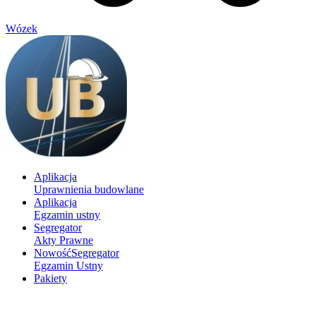
Wózek
Aplikacja
Uprawnienia budowlane
Aplikacja
Egzamin ustny
Segregator
Akty Prawne
Nowość
Segregator
Egzamin Ustny
Pakiety