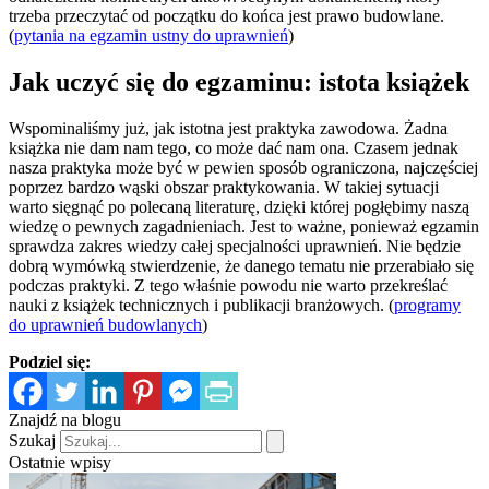
trzeba przeczytać od początku do końca jest prawo budowlane.
(
pytania na egzamin ustny do uprawnień
)
Jak uczyć się do egzaminu: istota książek
Wspominaliśmy już, jak istotna jest praktyka zawodowa. Żadna
książka nie dam nam tego, co może dać nam ona. Czasem jednak
nasza praktyka może być w pewien sposób ograniczona, najczęściej
poprzez bardzo wąski obszar praktykowania. W takiej sytuacji
warto sięgnąć po polecaną literaturę, dzięki której pogłębimy naszą
wiedzę o pewnych zagadnieniach. Jest to ważne, ponieważ egzamin
sprawdza zakres wiedzy całej specjalności uprawnień. Nie będzie
dobrą wymówką stwierdzenie, że danego tematu nie przerabiało się
podczas praktyki. Z tego właśnie powodu nie warto przekreślać
nauki z książek technicznych i publikacji branżowych. (
programy
do uprawnień budowlanych
)
Podziel się:
Znajdź na blogu
Szukaj
Ostatnie wpisy