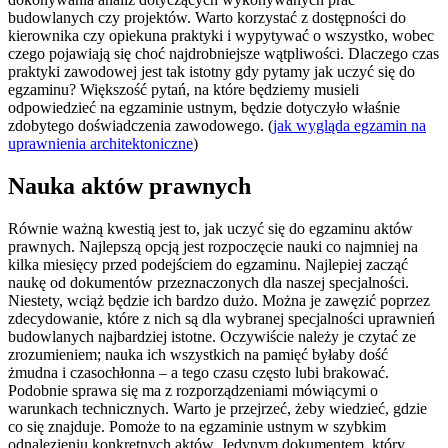
budowlanych czy projektów. Warto korzystać z dostępności do
kierownika czy opiekuna praktyki i wypytywać o wszystko, wobec
czego pojawiają się choć najdrobniejsze wątpliwości. Dlaczego czas
praktyki zawodowej jest tak istotny gdy pytamy jak uczyć się do
egzaminu? Większość pytań, na które będziemy musieli
odpowiedzieć na egzaminie ustnym, będzie dotyczyło właśnie
zdobytego doświadczenia zawodowego. (
jak wygląda egzamin na
uprawnienia architektoniczne
)
Nauka aktów prawnych
Równie ważną kwestią jest to, jak uczyć się do egzaminu aktów
prawnych. Najlepszą opcją jest rozpoczęcie nauki co najmniej na
kilka miesięcy przed podejściem do egzaminu. Najlepiej zacząć
naukę od dokumentów przeznaczonych dla naszej specjalności.
Niestety, wciąż będzie ich bardzo dużo. Można je zawęzić poprzez
zdecydowanie, które z nich są dla wybranej specjalności uprawnień
budowlanych najbardziej istotne. Oczywiście należy je czytać ze
zrozumieniem; nauka ich wszystkich na pamięć byłaby dość
żmudna i czasochłonna – a tego czasu często lubi brakować.
Podobnie sprawa się ma z rozporządzeniami mówiącymi o
warunkach technicznych. Warto je przejrzeć, żeby wiedzieć, gdzie
co się znajduje. Pomoże to na egzaminie ustnym w szybkim
odnalezieniu konkretnych aktów. Jedynym dokumentem, który