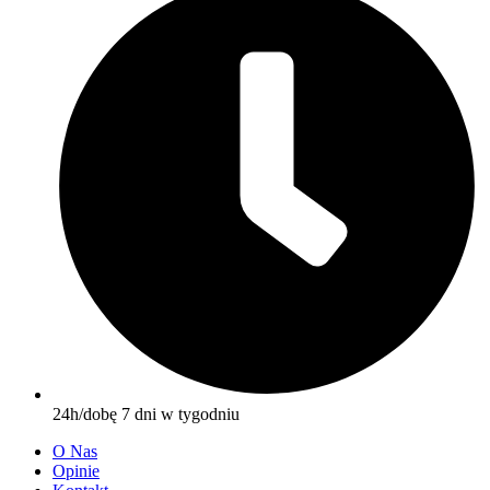
24h/dobę 7 dni w tygodniu
O Nas
Opinie