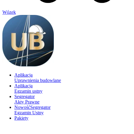
Wózek
Aplikacja
Uprawnienia budowlane
Aplikacja
Egzamin ustny
Segregator
Akty Prawne
Nowość
Segregator
Egzamin Ustny
Pakiety