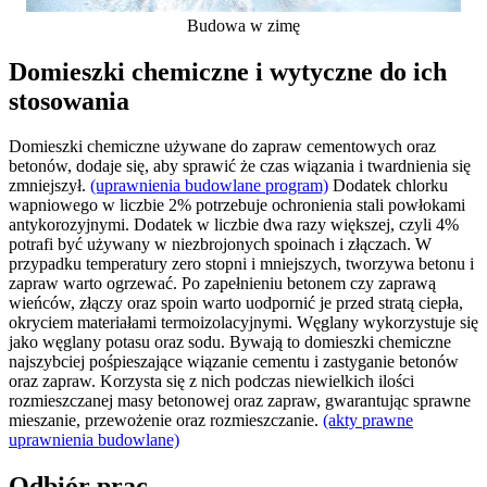
Budowa w zimę
Domieszki chemiczne i wytyczne do ich
stosowania
Domieszki chemiczne używane do zapraw cementowych oraz
betonów, dodaje się, aby sprawić że czas wiązania i twardnienia się
zmniejszył.
(uprawnienia budowlane program)
Dodatek chlorku
wapniowego w liczbie 2% potrzebuje ochronienia stali powłokami
antykorozyjnymi. Dodatek w liczbie dwa razy większej, czyli 4%
potrafi być używany w niezbrojonych spoinach i złączach. W
przypadku temperatury zero stopni i mniejszych, tworzywa betonu i
zapraw warto ogrzewać. Po zapełnieniu betonem czy zaprawą
wieńców, złączy oraz spoin warto uodpornić je przed stratą ciepła,
okryciem materiałami termoizolacyjnymi. Węglany wykorzystuje się
jako węglany potasu oraz sodu. Bywają to domieszki chemiczne
najszybciej pośpieszające wiązanie cementu i zastyganie betonów
oraz zapraw. Korzysta się z nich podczas niewielkich ilości
rozmieszczanej masy betonowej oraz zapraw, gwarantując sprawne
mieszanie, przewożenie oraz rozmieszczanie.
(akty prawne
uprawnienia budowlane)
Odbiór prac