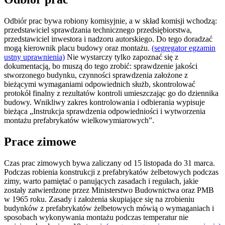
Odbiór prac bywa robiony komisyjnie, a w skład komisji wchodzą:
przedstawiciel sprawdzania technicznego przedsiębiorstwa,
przedstawiciel inwestora i nadzoru autorskiego. Do tego doradzać
mogą kierownik placu budowy oraz montażu.
(segregator egzamin
ustny uprawnienia)
Nie wystarczy tylko zapoznać się z
dokumentacją, bo muszą do tego zrobić: sprawdzenie jakości
stworzonego budynku, czynności sprawdzenia założone z
bieżącymi wymaganiami odpowiednich służb, skontrolować
protokół finalny z rezultatów kontroli umieszczając go do dziennika
budowy. Wnikliwy zakres kontrolowania i odbierania wypisuje
bieżąca „Instrukcja sprawdzenia odpowiedniości i wytworzenia
montażu prefabrykatów wielkowymiarowych”.
Prace zimowe
Czas prac zimowych bywa zaliczany od 15 listopada do 31 marca.
Podczas robienia konstrukcji z prefabrykatów żelbetowych podczas
zimy, warto pamiętać o panujących zasadach i regułach, jakie
zostały zatwierdzone przez Ministerstwo Budownictwa oraz PMB
w 1965 roku. Zasady i założenia skupiające się na zrobieniu
budynków z prefabrykatów żelbetowych mówią o wymaganiach i
sposobach wykonywania montażu podczas temperatur nie