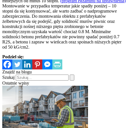
mniejszych od minus 10 stopni.
(program egzaminu na uprawnienia)
Montowanie w przypadku temperatur jakie spadły poniżej – 10
stopni da się kontynuować, ale warto zadbać o nadprogramowe
zabezpieczenia. Do montowania obiektu z prefabrykatów
żelbetowych da się podejść, gdy solidność murów piwnic oraz
konstrukcji nośnej niższego piętra zrobionego w betonie
monolitycznym uzyskała wartość chociaż 0.8 M. Minimalne
solidności betonu prefabrykatów nie powinny spadać poniżej 0.7
R2S, a betonu i zapraw w wieńcach oraz spoinach niższych pięter
od 50 kG/cm2.
Podziel się:
Znajdź na blogu
Szukaj
Ostatnie wpisy