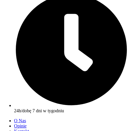
24h/dobę 7 dni w tygodniu
O Nas
Opinie