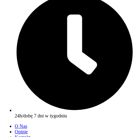
24h/dobę 7 dni w tygodniu
O Nas
Opinie