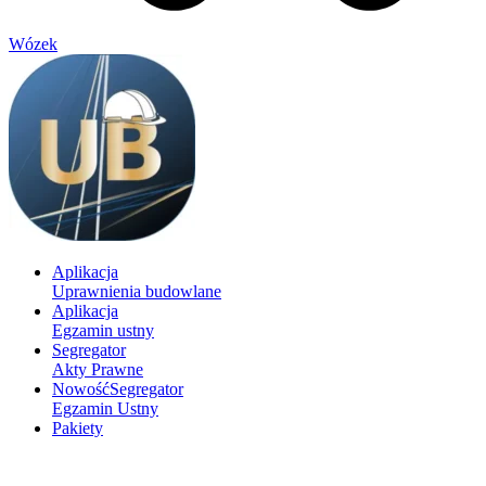
Wózek
Aplikacja
Uprawnienia budowlane
Aplikacja
Egzamin ustny
Segregator
Akty Prawne
Nowość
Segregator
Egzamin Ustny
Pakiety