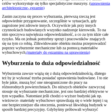
celów wykorzystuje się tylko specjalistyczne maszyny. (
uprawnienia
architektoniczne- egzamin)
Zanim zaczyna się proces wyburzania, pierwszą rzeczą jest
odpowiednie przygotowanie, szczególnie w sytuacjach, gdy
zagrożone jest zdrowie innych. Oczywiście jak przy innych
czynnościach budowlanych wszystko nadzoruje kierownik. To na
nim spoczywa największa odpowiedzialność, a co za tym idzie całe
ryzyko. Ma on jednak potrzebny sprzęt i pracowników znających
się na tym co robią. Zlikwidowanie obiektu można przeprowadzić
poprzez wyburzenie mechaniczne lub za pomocą materiałów
wybuchowych
.(materiały do egzaminu na uprawnienia)
Wyburzenia to duża odpowiedzialność
Wyburzenia zawsze wiążą się z dużą odpowiedzialnością, dlatego
też by je wykonać trzeba posiadać uprawnienia budowlane. I to nie
byle jakie, muszą być one nieograniczone do pracy na
różnorodnych powierzchniach. Do niższych obiektów zazwyczaj
stosuje się wyburzanie mechaniczne, jest ono bardziej efektywne w
tym wypadku. Natomiast jeśli chodzi o wyższe budynki jak np.
wieżowce- materiały wybuchowe sprawdzają się o wiele lepiej i są
one bezpieczniejsze dla otoczenia, ponieważ likwidują budynek w
sposób bardziej precyzyjny. Gdybyśmy próbowali wyburzyć