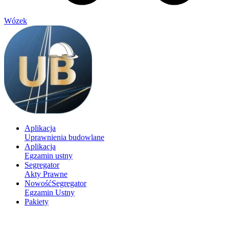
Wózek
Aplikacja
Uprawnienia budowlane
Aplikacja
Egzamin ustny
Segregator
Akty Prawne
Nowość
Segregator
Egzamin Ustny
Pakiety