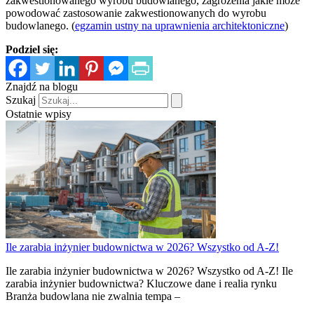
zakwestionowanego wyrobu budowlanego, zagrożenia jakie może
powodować zastosowanie zakwestionowanych do wyrobu
budowlanego. (
egzamin ustny na uprawnienia architektoniczne
)
Podziel się:
Znajdź na blogu
Szukaj
Ostatnie wpisy
Ile zarabia inżynier budownictwa w 2026? Wszystko od A-Z!
Ile zarabia inżynier budownictwa w 2026? Wszystko od A-Z! Ile
zarabia inżynier budownictwa? Kluczowe dane i realia rynku
Branża budowlana nie zwalnia tempa –