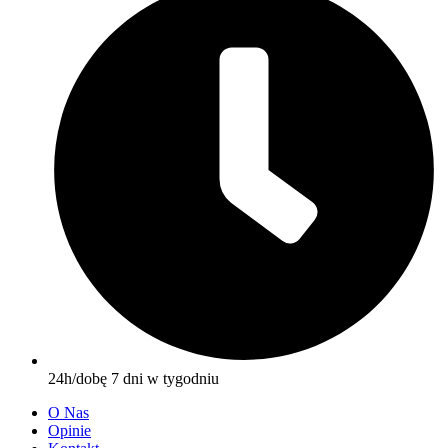
24h/dobę 7 dni w tygodniu
O Nas
Opinie