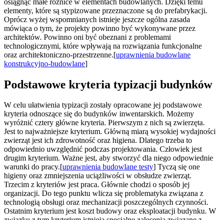
osiągnąć małe różnice w elementach budowlanych. Dzięki temu
elementy, które są stypizowane przeznaczone są do prefabrykacji.
Oprócz wyżej wspomnianych istnieje jeszcze ogólna zasada
mówiąca o tym, że projekty powinno być wykonywane przez
architektów. Powinno oni być obeznani z problemami
technologicznymi, które wpływają na rozwiązania funkcjonalne
oraz architektoniczno-przestrzenne.[
uprawnienia budowlane
konstrukcyjno-budowlane
]
Podstawowe kryteria typizacji budynków
W celu ułatwienia typizacji zostały opracowane jej podstawowe
kryteria odnoszące się do budynków inwentarskich. Możemy
wyróżnić cztery główne kryteria. Pierwszym z nich są zwierzęta.
Jest to najważniejsze kryterium. Główną miarą wysokiej wydajności
zwierząt jest ich zdrowotność oraz higiena. Dlatego trzeba to
odpowiednio uwzględnić podczas projektowania. Człowiek jest
drugim kryterium. Ważne jest, aby stworzyć dla niego odpowiednie
warunki do pracy.[
uprawnienia budowlane testy
] Tyczą się one
higieny oraz zmniejszenia uciążliwości w obsłudze zwierząt.
Trzecim z kryteriów jest praca. Głównie chodzi o sposób jej
organizacji. Do tego punktu wlicza się problematyka związana z
technologią obsługi oraz mechanizacji poszczególnych czynności.
Ostatnim kryterium jest koszt budowy oraz eksploatacji budynku. W
związku z tym kryterium istnieją specjalne zalecenia związane z