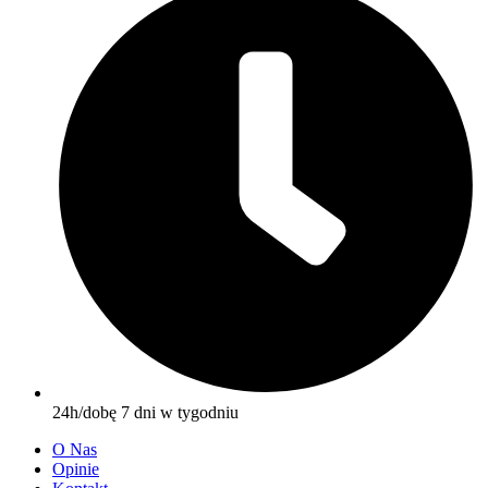
24h/dobę 7 dni w tygodniu
O Nas
Opinie