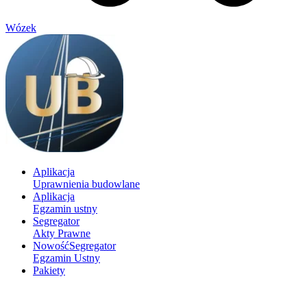
Wózek
Aplikacja
Uprawnienia budowlane
Aplikacja
Egzamin ustny
Segregator
Akty Prawne
Nowość
Segregator
Egzamin Ustny
Pakiety