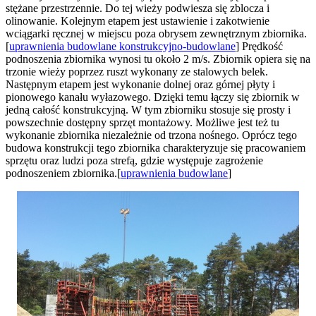
stężane przestrzennie. Do tej wieży podwiesza się zblocza i
olinowanie. Kolejnym etapem jest ustawienie i zakotwienie
wciągarki ręcznej w miejscu poza obrysem zewnętrznym zbiornika.
[
uprawnienia budowlane konstrukcyjno-budowlane
] Prędkość
podnoszenia zbiornika wynosi tu około 2 m/s. Zbiornik opiera się na
trzonie wieży poprzez ruszt wykonany ze stalowych belek.
Następnym etapem jest wykonanie dolnej oraz górnej płyty i
pionowego kanału wyłazowego. Dzięki temu łączy się zbiornik w
jedną całość konstrukcyjną. W tym zbiorniku stosuje się prosty i
powszechnie dostępny sprzęt montażowy. Możliwe jest też tu
wykonanie zbiornika niezależnie od trzona nośnego. Oprócz tego
budowa konstrukcji tego zbiornika charakteryzuje się pracowaniem
sprzętu oraz ludzi poza strefą, gdzie występuje zagrożenie
podnoszeniem zbiornika.[
uprawnienia budowlane
]