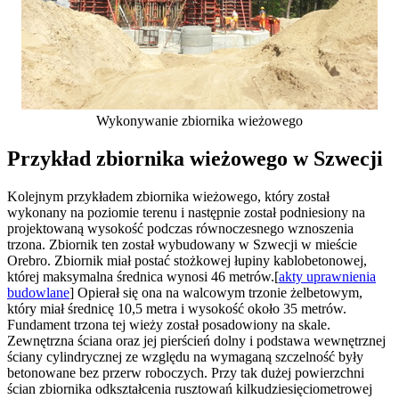
Wykonywanie zbiornika wieżowego
Przykład zbiornika wieżowego w Szwecji
Kolejnym przykładem zbiornika wieżowego, który został
wykonany na poziomie terenu i następnie został podniesiony na
projektowaną wysokość podczas równoczesnego wznoszenia
trzona. Zbiornik ten został wybudowany w Szwecji w mieście
Orebro. Zbiornik miał postać stożkowej łupiny kablobetonowej,
której maksymalna średnica wynosi 46 metrów.[
akty uprawnienia
budowlane
] Opierał się ona na walcowym trzonie żelbetowym,
który miał średnicę 10,5 metra i wysokość około 35 metrów.
Fundament trzona tej wieży został posadowiony na skale.
Zewnętrzna ściana oraz jej pierścień dolny i podstawa wewnętrznej
ściany cylindrycznej ze względu na wymaganą szczelność były
betonowane bez przerw roboczych. Przy tak dużej powierzchni
ścian zbiornika odkształcenia rusztowań kilkudziesięciometrowej