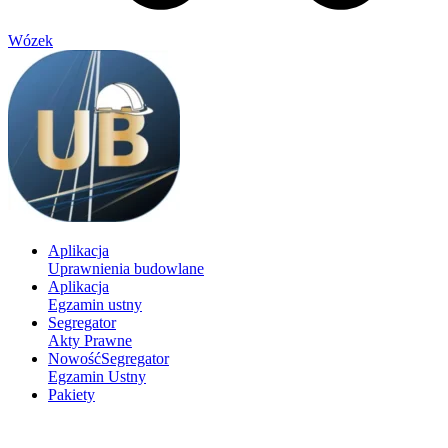
Wózek
Aplikacja
Uprawnienia budowlane
Aplikacja
Egzamin ustny
Segregator
Akty Prawne
Nowość
Segregator
Egzamin Ustny
Pakiety