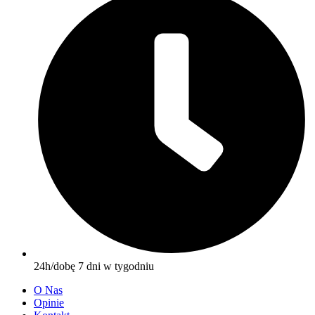
24h/dobę 7 dni w tygodniu
O Nas
Opinie