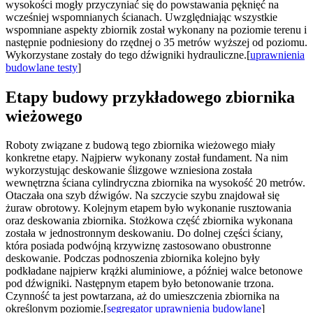
wysokości mogły przyczyniać się do powstawania pęknięć na
wcześniej wspomnianych ścianach. Uwzględniając wszystkie
wspomniane aspekty zbiornik został wykonany na poziomie terenu i
następnie podniesiony do rzędnej o 35 metrów wyższej od poziomu.
Wykorzystane zostały do tego dźwigniki hydrauliczne.[
uprawnienia
budowlane testy
]
Etapy budowy przykładowego zbiornika
wieżowego
Roboty związane z budową tego zbiornika wieżowego miały
konkretne etapy. Najpierw wykonany został fundament. Na nim
wykorzystując deskowanie ślizgowe wzniesiona została
wewnętrzna ściana cylindryczna zbiornika na wysokość 20 metrów.
Otaczała ona szyb dźwigów. Na szczycie szybu znajdował się
żuraw obrotowy. Kolejnym etapem było wykonanie rusztowania
oraz deskowania zbiornika. Stożkowa część zbiornika wykonana
została w jednostronnym deskowaniu. Do dolnej części ściany,
która posiada podwójną krzywiznę zastosowano obustronne
deskowanie. Podczas podnoszenia zbiornika kolejno były
podkładane najpierw krążki aluminiowe, a później walce betonowe
pod dźwigniki. Następnym etapem było betonowanie trzona.
Czynność ta jest powtarzana, aż do umieszczenia zbiornika na
określonym poziomie.[
segregator uprawnienia budowlane
]