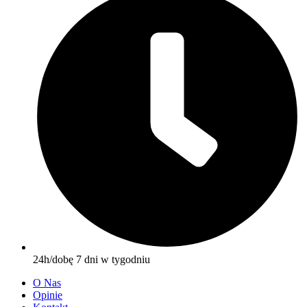
24h/dobę 7 dni w tygodniu
O Nas
Opinie