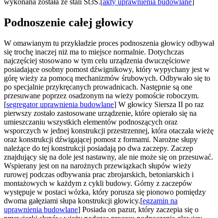
wykonana została ze stali St3S.[
akty uprawnienia budowlane
]
Podnoszenie całej głowicy
W omawianym tu przykładzie proces podnoszenia głowicy odbywał
się trochę inaczej niż ma to miejsce normalnie. Dotychczas
najczęściej stosowano w tym celu urządzenia dwuczęściowe
posiadające osobny pomost dźwignikowy, który wypychany jest w
górę wieży za pomocą mechanizmów śrubowych. Odbywało się to
po specjalnie przykręcanych prowadnicach. Następnie są one
przesuwane poprzez osadzonym na wieży pomoście roboczym.
[
segregator uprawnienia budowlane
] W głowicy Siersza II po raz
pierwszy zostało zastosowane urządzenie, które opierało się na
umieszczaniu wszystkich elementów podnoszących oraz
wsporczych w jednej konstrukcji przestrzennej, która otaczała wieżę
oraz konstrukcji dźwigającej pomost z formami. Narożne słupy
należące do tej konstrukcji posiadają po dwa zaczepy. Zaczep
znajdujący się na dole jest nastawny, ale nie może się on przesuwać.
Wspierany jest on na narożnych przewiązkach słupów wieży
rurowej podczas odbywania prac zbrojarskich, betoniarskich i
montażowych w każdym z cykli budowy. Górny z zaczepów
występuje w postaci wózka, który porusza się pionowo pomiędzy
dwoma gałęziami słupa konstrukcji głowicy.[
egzamin na
uprawnienia budowlane
] Posiada on pazur, który zaczepia się o