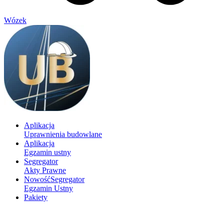
Wózek
Aplikacja
Uprawnienia budowlane
Aplikacja
Egzamin ustny
Segregator
Akty Prawne
Nowość
Segregator
Egzamin Ustny
Pakiety