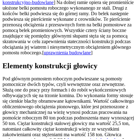
konstrukcyjno-budowlane
] Na dolnej ramie opiera się promieniście
ułożone belki pomostu roboczego wykonanego ze stali. Drugi z
końców belki podwiesza się do górnej ramy. Do belek następnie
podwiesza się pierścienie wykonane z ceowników. Te pierścienie
przenoszą obciążenia z przesuwnych form na belki pomostowe za
pomocą belek promieniowych. Wszystkie cztery ściany boczne
znajdujące się pomiędzy głównymi słupami stęża się za pomocą
skratowania w celu zapewnienia stateczności konstrukcji podczas
obciążania jej wiatrem i niesymetrycznym obciążeniem głównego
pomostu roboczego.[
uprawnienia budowlane
]
Elementy konstrukcji głowicy
Pod głównym pomostem roboczym podwieszane są pomosty
pomocnicze dwóch typów, czyli wewnętrzne oraz zewnętrzne.
Służą one do pracy przy formach i do robót wykończeniowych
odbywających się na trzonie komina. Do wykonania formy stosuje
się cienkie blachy obramowane kątownikami. Wartość całkowitego
obliczeniowego obciążenia pionowego, które jest przenoszone z
głowicy mechanicznej na wieżę wynosi podczas pracowania na
pomoście roboczym 80 ton podczas podnoszenia masy wynoszącej
50 ton. Ciężar konstrukcji stalowej głowicy ma wartość 25,5 ton,
natomiast całkowity ciężar konstrukcji wieży ze wszystkimi
zakotwieniami oraz stężeniami ma wartość 158 ton. Głowica