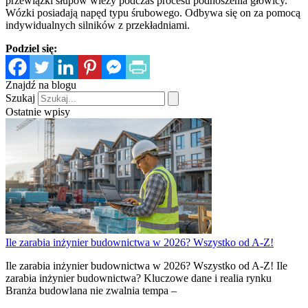
przewiązki słupów wieży podczas procesu podnoszenia głowicy.
Wózki posiadają napęd typu śrubowego. Odbywa się on za pomocą
indywidualnych silników z przekładniami.
Podziel się:
Znajdź na blogu
Szukaj
Ostatnie wpisy
Ile zarabia inżynier budownictwa w 2026? Wszystko od A-Z!
Ile zarabia inżynier budownictwa w 2026? Wszystko od A-Z! Ile
zarabia inżynier budownictwa? Kluczowe dane i realia rynku
Branża budowlana nie zwalnia tempa –