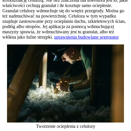
termoizolację celulozą. Nie bez znaczenia dla inwestora jest to, jakie
właściwości cechują granulat i ile kosztuje samo ocieplenie.
Granulat celulozy wdmuchuje się do wnętrz przegrody. Można go
też nadmuchiwać na powierzchnię. Celuloza w tym wypadku
znajduje zastosowanie przy ocieplaniu dachu, szkieletowych ścian,
podłóg albo stropów. Jej aplikacja za pomocą wdmuchującej
maszyny sprawia, że wdmuchiwany jest tu granulat, albo też
włókna jako luźne strzępki.
uprawnienia budowlane segregator
Tworzenie ocieplenia z celulozy