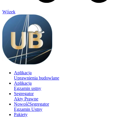
Wózek
Aplikacja
Uprawnienia budowlane
Aplikacja
Egzamin ustny
Segregator
Akty Prawne
Nowość
Segregator
Egzamin Ustny
Pakiety