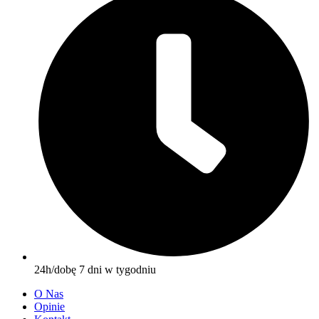
24h/dobę 7 dni w tygodniu
O Nas
Opinie