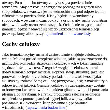
otwory. Po nadmuchu otwory zamyka się, a powierzchnie
wykańcza. Mając z kolei na względzie podłogę na legarach albo
strop celulozowa warstwa jest tu wdmuchiwana pod odpowiednim
ciśnieniem na powierzchnię. Kiedy będzie to wentylowany
stropodach, wówczas można pokryć ją osłoną, aby ruchy powietrza
nie powodowały roznoszenie strzępek. Ocieplenie mające postać
granulatu będzie nadawać się też do uszkodzonej termoizolacji
przez np. kuny albo myszy.
uprawnienia budowlane testy
Cechy celulozy
Jako termoizolacyjny materiał zastosowanie znajduje celulozowa
wełna. Ma ona postać strzępków włókien, jakie są przeznaczone do
nadmuchu. Pomiędzy strzępkami celulozowych włókien znajdują
się duże ilości powietrza. Z tego też względu celuloza stanowi
dobry termoizolacyjny materiał. Poprzez swoją strukturę, jaka jest
porowata, ocieplenie z celulozy posiada dobre właściwości jako
akustyczny izolator. Samą celulozę przygotowuje się z makulatury o
odpowiedniej jakości. Granulat celulozowy zabezpieczony zostaje
tu borowym kwasem i wodorotlenkiem glinu od wilgoci i porastania
pleśnią albo grzybami. Na rynku producenci zalecają osłonięcie
ocieplenia za pomocą paroizolacyjnej folii, a w przypadku
posiadania szkieletowych ścian powinno się je osłaniać
wiatroizolacją. (
uprawnienia budowlane
)