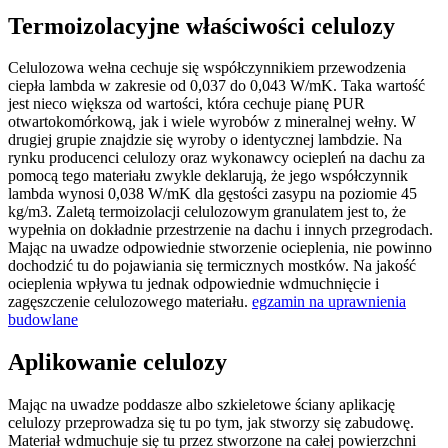
Termoizolacyjne właściwości celulozy
Celulozowa wełna cechuje się współczynnikiem przewodzenia
ciepła lambda w zakresie od 0,037 do 0,043 W/mK. Taka wartość
jest nieco większa od wartości, która cechuje pianę PUR
otwartokomórkową, jak i wiele wyrobów z mineralnej wełny. W
drugiej grupie znajdzie się wyroby o identycznej lambdzie. Na
rynku producenci celulozy oraz wykonawcy ociepleń na dachu za
pomocą tego materiału zwykle deklarują, że jego współczynnik
lambda wynosi 0,038 W/mK dla gęstości zasypu na poziomie 45
kg/m3. Zaletą termoizolacji celulozowym granulatem jest to, że
wypełnia on dokładnie przestrzenie na dachu i innych przegrodach.
Mając na uwadze odpowiednie stworzenie ocieplenia, nie powinno
dochodzić tu do pojawiania się termicznych mostków. Na jakość
ocieplenia wpływa tu jednak odpowiednie wdmuchnięcie i
zagęszczenie celulozowego materiału.
egzamin na uprawnienia
budowlane
Aplikowanie celulozy
Mając na uwadze poddasze albo szkieletowe ściany aplikację
celulozy przeprowadza się tu po tym, jak stworzy się zabudowę.
Materiał wdmuchuje się tu przez stworzone na całej powierzchni