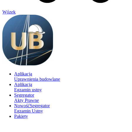
Wózek
Aplikacja
Uprawnienia budowlane
Aplikacja
Egzamin ustny
Segregator
Akty Prawne
Nowość
Segregator
Egzamin Ustny
Pakiety