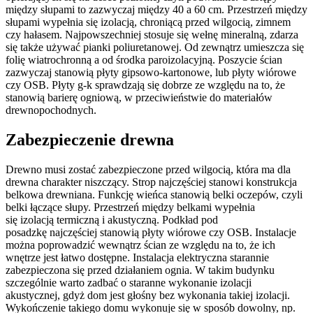
między słupami to zazwyczaj między 40 a 60 cm. Przestrzeń między
słupami wypełnia się izolacją, chroniącą przed wilgocią, zimnem
czy hałasem. Najpowszechniej stosuje się wełnę mineralną, zdarza
się także używać pianki poliuretanowej. Od zewnątrz umieszcza się
folię wiatrochronną a od środka paroizolacyjną. Poszycie ścian
zazwyczaj stanowią płyty gipsowo-kartonowe, lub płyty wiórowe
czy OSB. Płyty g-k sprawdzają się dobrze ze względu na to, że
stanowią barierę ogniową, w przeciwieństwie do materiałów
drewnopochodnych.
Zabezpieczenie drewna
Drewno musi zostać zabezpieczone przed wilgocią, która ma dla
drewna charakter niszczący. Strop najczęściej stanowi konstrukcja
belkowa drewniana. Funkcję wieńca stanowią belki oczepów, czyli
belki łączące słupy. Przestrzeń między belkami wypełnia
się izolacją termiczną i akustyczną. Podkład pod
posadzkę najczęściej stanowią płyty wiórowe czy OSB. Instalacje
można poprowadzić wewnątrz ścian ze względu na to, że ich
wnętrze jest łatwo dostępne. Instalacja elektryczna starannie
zabezpieczona się przed działaniem ognia. W takim budynku
szczególnie warto zadbać o staranne wykonanie izolacji
akustycznej, gdyż dom jest głośny bez wykonania takiej izolacji.
Wykończenie takiego domu wykonuje się w sposób dowolny, np.