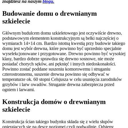
znajdziesz na naszym
blogu.
Budowanie domu o drewnianym
szkielecie
Głównym budulcem domu szkieletowego jest oczywiście drewno,
podstawowym elementem konstrukcyjnym są belki najczęściej o
wymiarach 14×14 cm. Bardzo istotną kwestią przy budowie takiego
domu jest wybór drewna, które powinno być uprzednio specjalnie
wyselekcjonowane i przygotowane. Drewno powinno być wysokiej
klasy, bardzo dobrze sprawdza się drewno sosnowe, nie może
posiadać chorych sęków, ani pęknięć i innych niedoskonałości.
Powinno zostać poddane suszeniu komorowemu i struganiu
czterostronnemu, suszenie drewna powinno się odbywać w
temperaturze ok. 60 stopni Celsjusza w celu usunięcia zarodników
grzybów i larw owadów. Struganie drewna zabezpiecza przed
ogniem i larwami.
Konstrukcja domów o drewnianym
szkielecie
Konstrukcja ścian takiego budynku składa się z wielu słupów
opierających się na desce poziomej czyli podwalinie. Odstępy