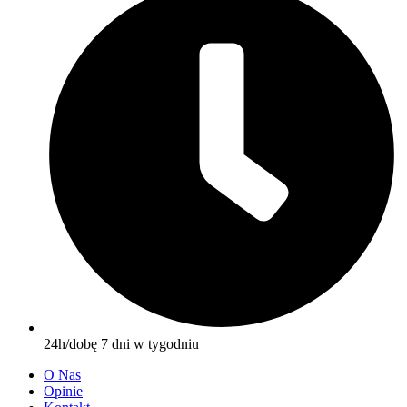
24h/dobę 7 dni w tygodniu
O Nas
Opinie