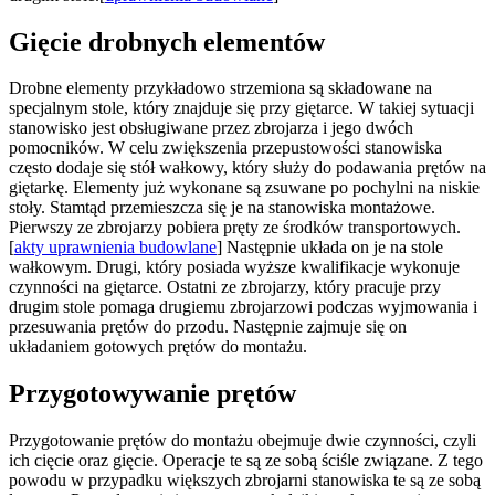
Gięcie drobnych elementów
Drobne elementy przykładowo strzemiona są składowane na
specjalnym stole, który znajduje się przy giętarce. W takiej sytuacji
stanowisko jest obsługiwane przez zbrojarza i jego dwóch
pomocników. W celu zwiększenia przepustowości stanowiska
często dodaje się stół wałkowy, który służy do podawania prętów na
giętarkę. Elementy już wykonane są zsuwane po pochylni na niskie
stoły. Stamtąd przemieszcza się je na stanowiska montażowe.
Pierwszy ze zbrojarzy pobiera pręty ze środków transportowych.
[
akty uprawnienia budowlane
] Następnie układa on je na stole
wałkowym. Drugi, który posiada wyższe kwalifikacje wykonuje
czynności na giętarce. Ostatni ze zbrojarzy, który pracuje przy
drugim stole pomaga drugiemu zbrojarzowi podczas wyjmowania i
przesuwania prętów do przodu. Następnie zajmuje się on
układaniem gotowych prętów do montażu.
Przygotowywanie prętów
Przygotowanie prętów do montażu obejmuje dwie czynności, czyli
ich cięcie oraz gięcie. Operacje te są ze sobą ściśle związane. Z tego
powodu w przypadku większych zbrojarni stanowiska te są ze sobą