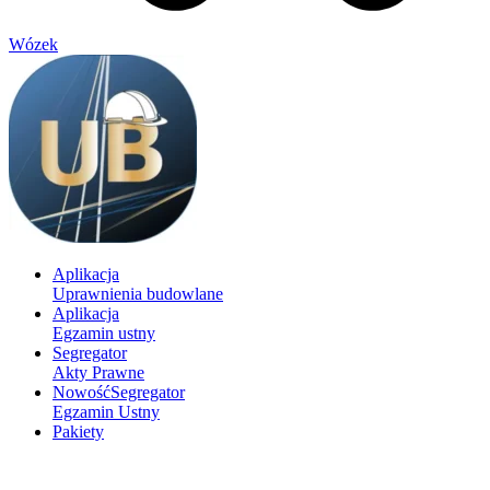
Wózek
Aplikacja
Uprawnienia budowlane
Aplikacja
Egzamin ustny
Segregator
Akty Prawne
Nowość
Segregator
Egzamin Ustny
Pakiety