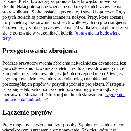
łączone. Pręty dowozi się za pomocą kolejki wąskotorowej ze
składu. Następnie są one wrzucane na kozły i z nich zsuwane na
stoły wałkowe. Stoły posiadają przymiary i suwaki oporowe. Pręty
po tych stołach są przemieszczane na nożyce. Pręty, które zostaną
już pocięte są przesuwane po stołach wałkowych do procesu gięcia.
Gotowe pręty są dalej przesuwane na stół wałkowy i stąd umieszcza
się je ponownie w wagonikach kolejki.[
uprawnienia budowlane
testy
]
Przygotowanie zbrojenia
Podczas przygotowywania zbrojenia najważniejszą czynnością jest
prawidłowe zmontowanie szkieletu. Jest to spowodowane tym, że
zbrojenie po zabetonowaniu jest już niedostępne i niemożliwa jest
jego poprawa. Montowanie zbrojenia polega na układaniu
poszczególnych prętów w pozycji zgodnej z projektem. Następnie
łączy się je tak, żeby podczas betonowania pręty nie mogły się
przesuwać. Można robić to zbrojami lub deskowaniem.[
segregator
uprawnienia budowlane
]
Łączenie prętów
Pręty mogą być łączone na trzy sposoby. Są nimi wiązanie drutem
wiązałkowym, zgrzewanie oraz spawanie. Szkielet, który jest