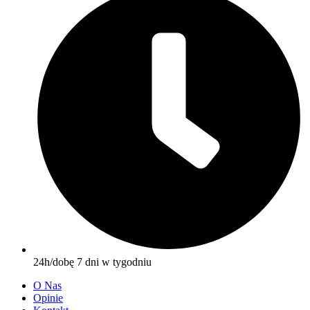
24h/dobę 7 dni w tygodniu
O Nas
Opinie