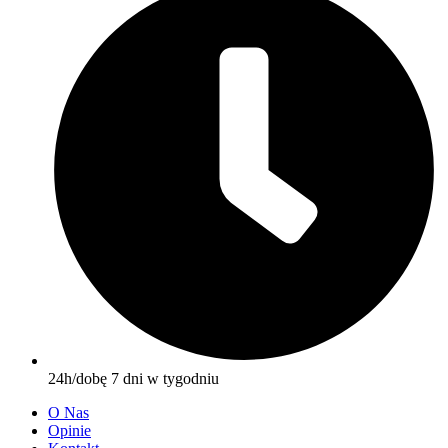
24h/dobę 7 dni w tygodniu
O Nas
Opinie