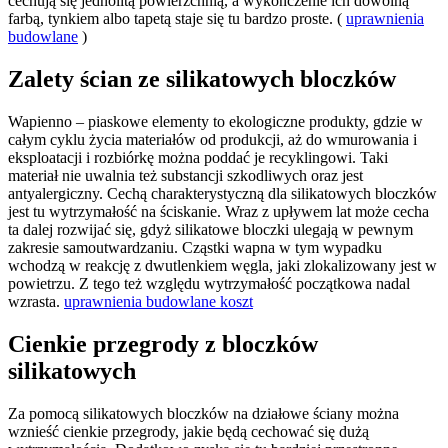
cechują się jednolitą powierzchnią, a wykończenie ich dowolną
farbą, tynkiem albo tapetą staje się tu bardzo proste. (
uprawnienia
budowlane
)
Zalety ścian ze silikatowych bloczków
Wapienno – piaskowe elementy to ekologiczne produkty, gdzie w
całym cyklu życia materiałów od produkcji, aż do wmurowania i
eksploatacji i rozbiórkę można poddać je recyklingowi. Taki
materiał nie uwalnia też substancji szkodliwych oraz jest
antyalergiczny. Cechą charakterystyczną dla silikatowych bloczków
jest tu wytrzymałość na ściskanie. Wraz z upływem lat może cecha
ta dalej rozwijać się, gdyż silikatowe bloczki ulegają w pewnym
zakresie samoutwardzaniu. Cząstki wapna w tym wypadku
wchodzą w reakcję z dwutlenkiem węgla, jaki zlokalizowany jest w
powietrzu. Z tego też względu wytrzymałość początkowa nadal
wzrasta.
uprawnienia budowlane koszt
Cienkie przegrody z bloczków
silikatowych
Za pomocą silikatowych bloczków na działowe ściany można
wznieść cienkie przegrody, jakie będą cechować się dużą