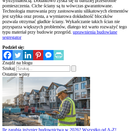
wytrzymałością. Dodatkowo zyska się tu bardziej przestronne
pomieszczenia. Ciche ściany są tu wówczas gwarantowane.
Technologia murowania przy zastosowaniu silikatowych elementów
jest szybka oraz prosta, a wymiarowa dokładność bloczków
pozwala otrzymać gładkie ściany. Wykańczanie takich ścian nie
przysparza większych problemów, dlatego też warto rozważyć tego
typu materiał przy budowie przegród.
uprawnienia budowlane
segregator
Podziel się:
Znajdź na blogu
Szukaj
Ostatnie wpisy
Ile zarabia inżynier budownictwa w 2026? Wszystko od A-Z!