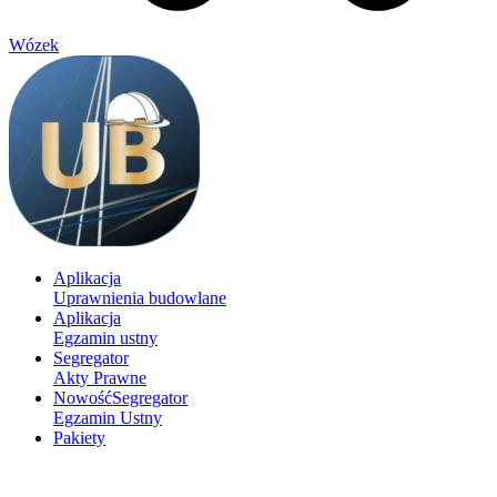
Wózek
Aplikacja
Uprawnienia budowlane
Aplikacja
Egzamin ustny
Segregator
Akty Prawne
Nowość
Segregator
Egzamin Ustny
Pakiety