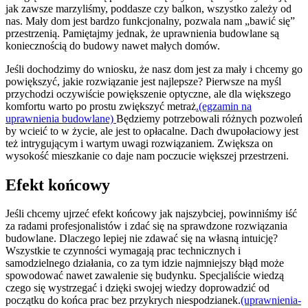
jak zawsze marzyliśmy, poddasze czy balkon, wszystko zależy od
nas. Mały dom jest bardzo funkcjonalny, pozwala nam „bawić się”
przestrzenią. Pamiętajmy jednak, że uprawnienia budowlane są
koniecznością do budowy nawet małych domów.
Jeśli dochodzimy do wniosku, że nasz dom jest za mały i chcemy go
powiększyć, jakie rozwiązanie jest najlepsze? Pierwsze na myśl
przychodzi oczywiście powiększenie optyczne, ale dla większego
komfortu warto po prostu zwiększyć metraż
.(egzamin na
uprawnienia budowlane)
Będziemy potrzebowali różnych pozwoleń
by wcieić to w życie, ale jest to opłacalne. Dach dwupołaciowy jest
też intrygującym i wartym uwagi rozwiązaniem. Zwiększa on
wysokość mieszkanie co daje nam poczucie większej przestrzeni.
Efekt końcowy
Jeśli chcemy ujrzeć efekt końcowy jak najszybciej, powinniśmy iść
za radami profesjonalistów i zdać się na sprawdzone rozwiązania
budowlane. Dlaczego lepiej nie zdawać się na własną intuicję?
Wszystkie te czynności wymagają prac technicznych i
samodzielnego działania, co za tym idzie najmniejszy błąd może
spowodować nawet zawalenie się budynku. Specjaliście wiedzą
czego się wystrzegać i dzięki swojej wiedzy doprowadzić od
początku do końca prac bez przykrych niespodzianek.
(uprawnienia-