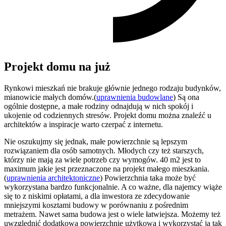
Projekt domu na już
Rynkowi mieszkań nie brakuje głównie jednego rodzaju budynków,
mianowicie małych domów.(
uprawnienia budowlane
) Są ona
ogólnie dostępne, a małe rodziny odnajdują w nich spokój i
ukojenie od codziennych stresów. Projekt domu można znaleźć u
architektów a inspiracje warto czerpać z internetu.
Nie oszukujmy się jednak, małe powierzchnie są lepszym
rozwiązaniem dla osób samotnych. Młodych czy też starszych,
którzy nie mają za wiele potrzeb czy wymogów. 40 m2 jest to
maximum jakie jest przeznaczone na projekt małego mieszkania.
(
uprawnienia architektoniczne
) Powierzchnia taka może być
wykorzystana bardzo funkcjonalnie. A co ważne, dla najemcy wiąże
się to z niskimi opłatami, a dla inwestora ze zdecydowanie
mniejszymi kosztami budowy w porównaniu z pośrednim
metrażem. Nawet sama budowa jest o wiele łatwiejsza. Możemy też
uwzględnić dodatkową powierzchnię użytkową i wykorzystać ją tak