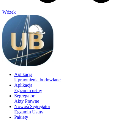
Wózek
Aplikacja
Uprawnienia budowlane
Aplikacja
Egzamin ustny
Segregator
Akty Prawne
Nowość
Segregator
Egzamin Ustny
Pakiety