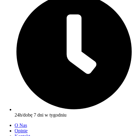
24h/dobę 7 dni w tygodniu
O Nas
Opinie