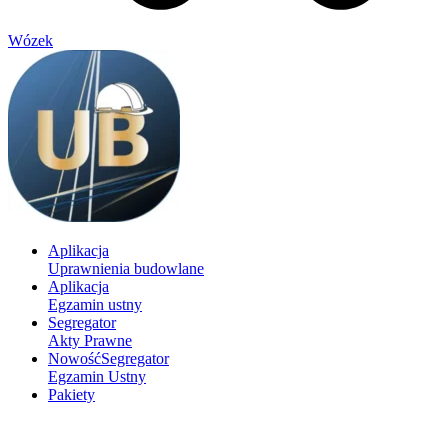
Wózek
Aplikacja
Uprawnienia budowlane
Aplikacja
Egzamin ustny
Segregator
Akty Prawne
Nowość
Segregator
Egzamin Ustny
Pakiety