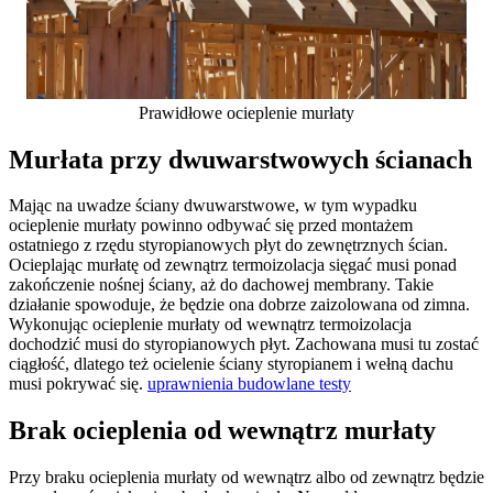
Prawidłowe ocieplenie murłaty
Murłata przy dwuwarstwowych ścianach
Mając na uwadze ściany dwuwarstwowe, w tym wypadku
ocieplenie murłaty powinno odbywać się przed montażem
ostatniego z rzędu styropianowych płyt do zewnętrznych ścian.
Ocieplając murłatę od zewnątrz termoizolacja sięgać musi ponad
zakończenie nośnej ściany, aż do dachowej membrany. Takie
działanie spowoduje, że będzie ona dobrze zaizolowana od zimna.
Wykonując ocieplenie murłaty od wewnątrz termoizolacja
dochodzić musi do styropianowych płyt. Zachowana musi tu zostać
ciągłość, dlatego też ocielenie ściany styropianem i wełną dachu
musi pokrywać się.
uprawnienia budowlane testy
Brak ocieplenia od wewnątrz murłaty
Przy braku ocieplenia murłaty od wewnątrz albo od zewnątrz będzie