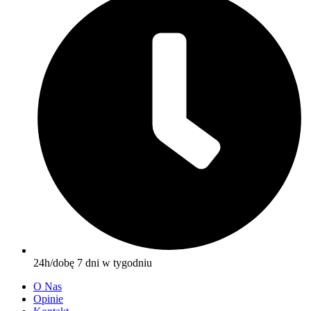
24h/dobę 7 dni w tygodniu
O Nas
Opinie