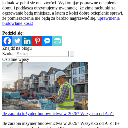
jednak w pełni się ona zwróci. Wykonując poprawne ocieplenie
domu i poddasza otrzymujemy gwarancję, że zimą rachunki za
ogrzewanie będą mniejsze, a latem z kolei dobre ocieplenie sprawi,
że pomieszczenia nie będą za bardzo nagrzewać się.
uprawnienia
budowlane koszt
Podziel się:
Znajdź na blogu
Szukaj
Ostatnie wpisy
Ile zarabia inżynier budownictwa w 2026? Wszystko od A-Z!
Ile zarabia inżynier budownictwa w 2026? Wszystko od A-Z! Ile