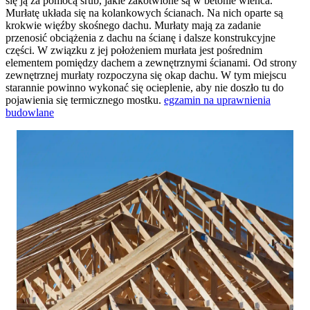
się ją za pomocą śrub, jakie zakotwione są w betonie wieńca.
Murłatę układa się na kolankowych ścianach. Na nich oparte są
krokwie więźby skośnego dachu. Murłaty mają za zadanie
przenosić obciążenia z dachu na ścianę i dalsze konstrukcyjne
części. W związku z jej położeniem murłata jest pośrednim
elementem pomiędzy dachem a zewnętrznymi ścianami. Od strony
zewnętrznej murłaty rozpoczyna się okap dachu. W tym miejscu
starannie powinno wykonać się ocieplenie, aby nie doszło tu do
pojawienia się termicznego mostku.
egzamin na uprawnienia
budowlane