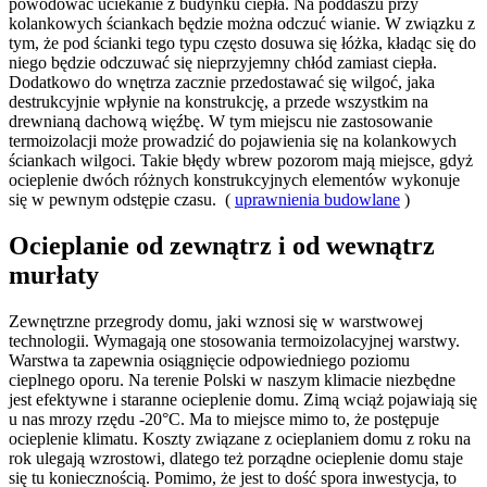
powodować uciekanie z budynku ciepła. Na poddaszu przy
kolankowych ściankach będzie można odczuć wianie. W związku z
tym, że pod ścianki tego typu często dosuwa się łóżka, kładąc się do
niego będzie odczuwać się nieprzyjemny chłód zamiast ciepła.
Dodatkowo do wnętrza zacznie przedostawać się wilgoć, jaka
destrukcyjnie wpłynie na konstrukcję, a przede wszystkim na
drewnianą dachową więźbę. W tym miejscu nie zastosowanie
termoizolacji może prowadzić do pojawienia się na kolankowych
ściankach wilgoci. Takie błędy wbrew pozorom mają miejsce, gdyż
ocieplenie dwóch różnych konstrukcyjnych elementów wykonuje
się w pewnym odstępie czasu. (
uprawnienia budowlane
)
Ocieplanie od zewnątrz i od wewnątrz
murłaty
Zewnętrzne przegrody domu, jaki wznosi się w warstwowej
technologii. Wymagają one stosowania termoizolacyjnej warstwy.
Warstwa ta zapewnia osiągnięcie odpowiedniego poziomu
cieplnego oporu. Na terenie Polski w naszym klimacie niezbędne
jest efektywne i staranne ocieplenie domu. Zimą wciąż pojawiają się
u nas mrozy rzędu -20°C. Ma to miejsce mimo to, że postępuje
ocieplenie klimatu. Koszty związane z ocieplaniem domu z roku na
rok ulegają wzrostowi, dlatego też porządne ocieplenie domu staje
się tu koniecznością. Pomimo, że jest to dość spora inwestycja, to