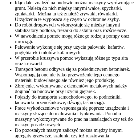
Idąc dalej znaleźć na budowie można maszyny wyrównujące
grunt. Należą do nich między innymi walce, spycharki,
zgniatarki. Można tu też znaleźć zrywaki, równiarki.
Urządzenia te wyposaża się często w ochronne szyby.
Do robót drogowych wykorzystuje się miedzy innymi
stabilizatory podłoża, frezarki do asfaltu oraz rozściełacze.
W nawodnieniu pomóc mogą różnego rodzaju pompy oraz
rurociągi.
Palowanie wykonuje się przy użyciu palownic, kafarów,
pogłębiarek i młotów kafarowych.
W przerobie kruszywa pomoc wykazują różnego typu sita
oraz kruszarki.
Transport betonu odbywa się za pośrednictwem betoniarek.
Wspomagają one nie tylko przewożenie tego cennego
materiału budowlanego ale również jego produkcję.
Zbrojenie, wykonywane z elementów metalowych należy
doginać na budowie przy użyciu giętarek.
Pojazdy do transportu samochodowego, to podnośniki,
ładowarki przenośnikowe, dźwigi, taśmociągi.
Prace wykończeniowe wspomaga się poprzez urządzenia i
maszyny służące do malowania i tynkowania. Ponadto
maszyny wykorzystywane do prac na instalacjach czy też do
maszyn posadzkowych.
Do pozostałych maszyn zaliczyć można między innymi
agregaty grzewcze, szalunki czy też rusztowania