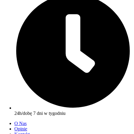
24h/dobę 7 dni w tygodniu
O Nas
Opinie