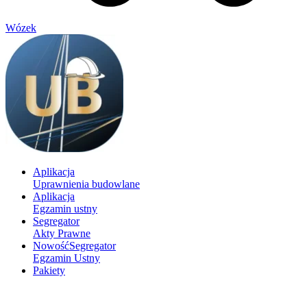
Wózek
Aplikacja
Uprawnienia budowlane
Aplikacja
Egzamin ustny
Segregator
Akty Prawne
Nowość
Segregator
Egzamin Ustny
Pakiety