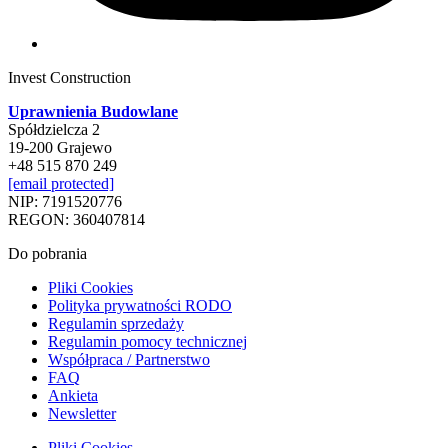
Invest Construction
Uprawnienia Budowlane
Spółdzielcza 2
19-200 Grajewo
+48 515 870 249
[email protected]
NIP: 7191520776
REGON: 360407814
Do pobrania
Pliki Cookies
Polityka prywatności RODO
Regulamin sprzedaży
Regulamin pomocy technicznej
Współpraca / Partnerstwo
FAQ
Ankieta
Newsletter
Pliki Cookies