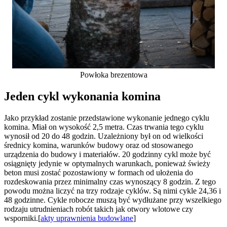
Powłoka brezentowa
Jeden cykl wykonania komina
Jako przykład zostanie przedstawione wykonanie jednego cyklu
komina. Miał on wysokość 2,5 metra. Czas trwania tego cyklu
wynosił od 20 do 48 godzin. Uzależniony był on od wielkości
średnicy komina, warunków budowy oraz od stosowanego
urządzenia do budowy i materiałów. 20 godzinny cykl może być
osiągnięty jedynie w optymalnych warunkach, ponieważ świeży
beton musi zostać pozostawiony w formach od ułożenia do
rozdeskowania przez minimalny czas wynoszący 8 godzin. Z tego
powodu można liczyć na trzy rodzaje cyklów. Są nimi cykle 24,36 i
48 godzinne. Cykle robocze muszą być wydłużane przy wszelkiego
rodzaju utrudnieniach robót takich jak otwory wlotowe czy
wsporniki.[
akty uprawnienia budowlane
]