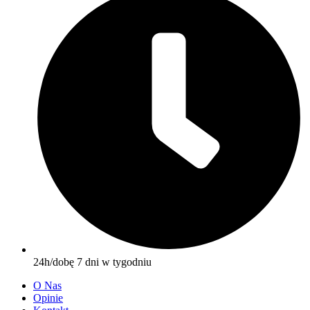
24h/dobę 7 dni w tygodniu
O Nas
Opinie