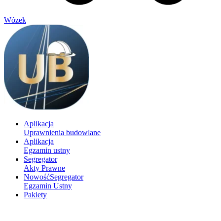
Wózek
Aplikacja
Uprawnienia budowlane
Aplikacja
Egzamin ustny
Segregator
Akty Prawne
Nowość
Segregator
Egzamin Ustny
Pakiety