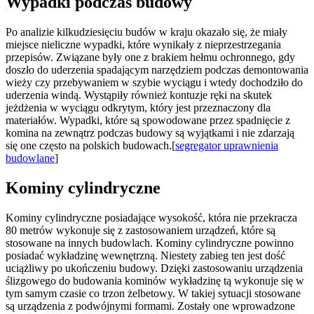
Wypadki podczas budowy
Po analizie kilkudziesięciu budów w kraju okazało się, że miały
miejsce nieliczne wypadki, które wynikały z nieprzestrzegania
przepisów. Związane były one z brakiem hełmu ochronnego, gdy
doszło do uderzenia spadającym narzędziem podczas demontowania
wieży czy przebywaniem w szybie wyciągu i wtedy dochodziło do
uderzenia windą. Wystąpiły również kontuzje ręki na skutek
jeżdżenia w wyciągu odkrytym, który jest przeznaczony dla
materiałów. Wypadki, które są spowodowane przez spadnięcie z
komina na zewnątrz podczas budowy są wyjątkami i nie zdarzają
się one często na polskich budowach.[
segregator uprawnienia
budowlane
]
Kominy cylindryczne
Kominy cylindryczne posiadające wysokość, która nie przekracza
80 metrów wykonuje się z zastosowaniem urządzeń, które są
stosowane na innych budowlach. Kominy cylindryczne powinno
posiadać wykładzinę wewnętrzną. Niestety zabieg ten jest dość
uciążliwy po ukończeniu budowy. Dzięki zastosowaniu urządzenia
ślizgowego do budowania kominów wykładzinę tą wykonuje się w
tym samym czasie co trzon żelbetowy. W takiej sytuacji stosowane
są urządzenia z podwójnymi formami. Zostały one wprowadzone