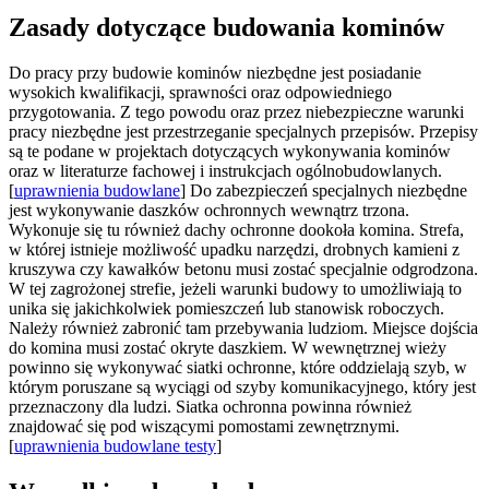
Zasady dotyczące budowania kominów
Do pracy przy budowie kominów niezbędne jest posiadanie
wysokich kwalifikacji, sprawności oraz odpowiedniego
przygotowania. Z tego powodu oraz przez niebezpieczne warunki
pracy niezbędne jest przestrzeganie specjalnych przepisów. Przepisy
są te podane w projektach dotyczących wykonywania kominów
oraz w literaturze fachowej i instrukcjach ogólnobudowlanych.
[
uprawnienia budowlane
] Do zabezpieczeń specjalnych niezbędne
jest wykonywanie daszków ochronnych wewnątrz trzona.
Wykonuje się tu również dachy ochronne dookoła komina. Strefa,
w której istnieje możliwość upadku narzędzi, drobnych kamieni z
kruszywa czy kawałków betonu musi zostać specjalnie odgrodzona.
W tej zagrożonej strefie, jeżeli warunki budowy to umożliwiają to
unika się jakichkolwiek pomieszczeń lub stanowisk roboczych.
Należy również zabronić tam przebywania ludziom. Miejsce dojścia
do komina musi zostać okryte daszkiem. W wewnętrznej wieży
powinno się wykonywać siatki ochronne, które oddzielają szyb, w
którym poruszane są wyciągi od szyby komunikacyjnego, który jest
przeznaczony dla ludzi. Siatka ochronna powinna również
znajdować się pod wiszącymi pomostami zewnętrznymi.
[
uprawnienia budowlane testy
]