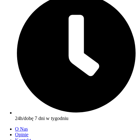
24h/dobę 7 dni w tygodniu
O Nas
Opinie