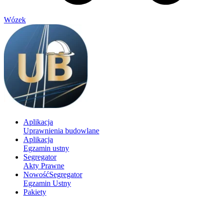
Wózek
Aplikacja
Uprawnienia budowlane
Aplikacja
Egzamin ustny
Segregator
Akty Prawne
Nowość
Segregator
Egzamin Ustny
Pakiety