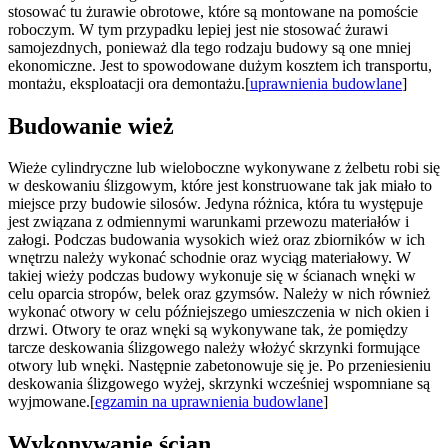
stosować tu żurawie obrotowe, które są montowane na pomoście
roboczym. W tym przypadku lepiej jest nie stosować żurawi
samojezdnych, ponieważ dla tego rodzaju budowy są one mniej
ekonomiczne. Jest to spowodowane dużym kosztem ich transportu,
montażu, eksploatacji ora demontażu.[
uprawnienia budowlane
]
Budowanie wież
Wieże cylindryczne lub wieloboczne wykonywane z żelbetu robi się
w deskowaniu ślizgowym, które jest konstruowane tak jak miało to
miejsce przy budowie silosów. Jedyna różnica, która tu występuje
jest związana z odmiennymi warunkami przewozu materiałów i
załogi. Podczas budowania wysokich wież oraz zbiorników w ich
wnętrzu należy wykonać schodnie oraz wyciąg materiałowy. W
takiej wieży podczas budowy wykonuje się w ścianach wnęki w
celu oparcia stropów, belek oraz gzymsów. Należy w nich również
wykonać otwory w celu późniejszego umieszczenia w nich okien i
drzwi. Otwory te oraz wnęki są wykonywane tak, że pomiędzy
tarcze deskowania ślizgowego należy włożyć skrzynki formujące
otwory lub wnęki. Następnie zabetonowuje się je. Po przeniesieniu
deskowania ślizgowego wyżej, skrzynki wcześniej wspomniane są
wyjmowane.[
egzamin na uprawnienia budowlane
]
Wykonywanie ścian