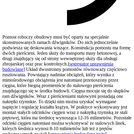
Pomost roboczy obudowy musi być oparty na specjalnie
skonstruowanych ramach dźwigników. Do nich jednocześnie
podwiesza się deskowania wiszące. Konstrukcja pomostu ma formę
dwóch pierścieni. Jeden służy do transportu masy betonowej, a
drugi znajdujący się od strony wewnętrznej służy dla obsługi
zbrojarskiej oraz prac kontrolnych.[
segregator uprawnienia
budowlane
] Układ dwustronny pomostów równoważy częściowo
rusztowania. Powstający nadmiar obciążeń, który wynika z
mimośrodowego obciążenia jest natomiast przenoszony przez
cięgna, które biegną promieniście do stalowego pierścienia
znajdującego się w środku budowli. Cięgna mocuje się do słupków
ram dźwigników. Wraz z pierścieniami stalowymi posiadają one
nakrętki rzymskie. To dzięki nim można uzyskać wymagane
napięcie i regulację kształtu krążyn. W praktyce wykonywany jest
montaż stałych odcinków cięgien wraz z nakrętką rzymską ze stali
prętowej, która ma średnicę wynosząca 12-16 milimetrów. Pozostałe
odcinki cięgien natomiast można wykonywać ze stalowych linek,
których średnica wynosi 8-10 milimetrów lub też z prętów
wykonywanych ze stali.[
uprawnienia budowlane testy
]