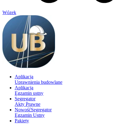
Wózek
Aplikacja
Uprawnienia budowlane
Aplikacja
Egzamin ustny
Segregator
Akty Prawne
Nowość
Segregator
Egzamin Ustny
Pakiety