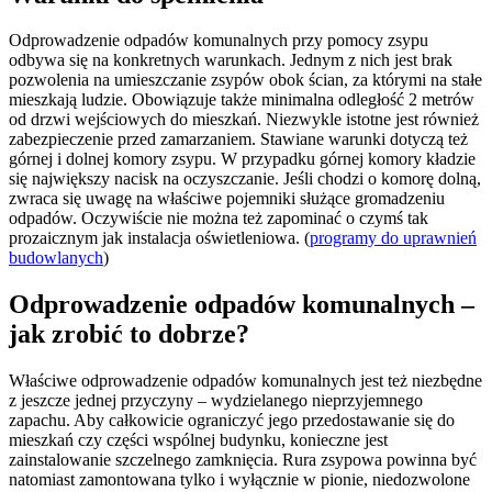
Odprowadzenie odpadów komunalnych przy pomocy zsypu
odbywa się na konkretnych warunkach. Jednym z nich jest brak
pozwolenia na umieszczanie zsypów obok ścian, za którymi na stałe
mieszkają ludzie. Obowiązuje także minimalna odległość 2 metrów
od drzwi wejściowych do mieszkań. Niezwykle istotne jest również
zabezpieczenie przed zamarzaniem. Stawiane warunki dotyczą też
górnej i dolnej komory zsypu. W przypadku górnej komory kładzie
się największy nacisk na oczyszczanie. Jeśli chodzi o komorę dolną,
zwraca się uwagę na właściwe pojemniki służące gromadzeniu
odpadów. Oczywiście nie można też zapominać o czymś tak
prozaicznym jak instalacja oświetleniowa. (
programy do uprawnień
budowlanych
)
Odprowadzenie odpadów komunalnych –
jak zrobić to dobrze?
Właściwe odprowadzenie odpadów komunalnych jest też niezbędne
z jeszcze jednej przyczyny – wydzielanego nieprzyjemnego
zapachu. Aby całkowicie ograniczyć jego przedostawanie się do
mieszkań czy części wspólnej budynku, konieczne jest
zainstalowanie szczelnego zamknięcia. Rura zsypowa powinna być
natomiast zamontowana tylko i wyłącznie w pionie, niedozwolone