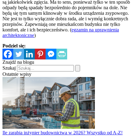
są jakiekolwiek zgięcia. Ma to sens, ponieważ tylko w ten sposób
odpady będą spadały bezpośrednio do pojemników na dole. Nie
będą się tym samym klinowały w środku urządzenia zsypowego.
Nie jest to tylko wyłącznie dobra rada, ale i wymóg konkretnych
przepisów. Zapewniają one mieszkańcom budynku nie tylko
komfort, ale i ich bezpieczeństwo. (
egzamin na uprawnienia
architektoniczne
)
Podziel się:
Znajdź na blogu
Szukaj
Ostatnie wpisy
Ile zarabia inżynier budownictwa w 2026? Wszystko od A-Z!