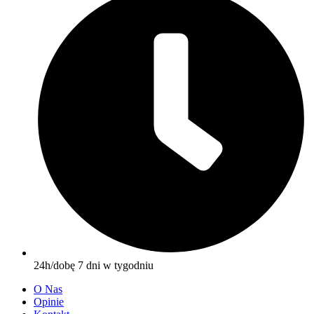
24h/dobę 7 dni w tygodniu
O Nas
Opinie