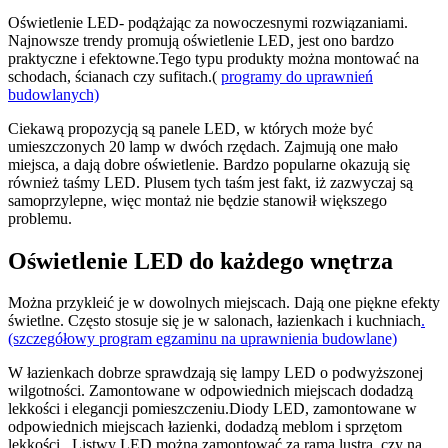
Oświetlenie LED- podążając za nowoczesnymi rozwiązaniami.
Najnowsze trendy promują oświetlenie LED, jest ono bardzo
praktyczne i efektowne.Tego typu produkty można montować na
schodach, ścianach czy sufitach.(
programy do uprawnień
budowlanych)
Ciekawą propozycją są panele LED, w których może być
umieszczonych 20 lamp w dwóch rzędach. Zajmują one mało
miejsca, a dają dobre oświetlenie. Bardzo popularne okazują się
również taśmy LED. Plusem tych taśm jest fakt, iż zazwyczaj są
samoprzylepne, więc montaż nie będzie stanowił większego
problemu.
Oświetlenie LED do każdego wnętrza
Można przykleić je w dowolnych miejscach. Dają one piękne efekty
świetlne. Często stosuje się je w salonach, łazienkach i kuchniach
.
(szczegółowy program egzaminu na uprawnienia budowlane)
W łazienkach dobrze sprawdzają się lampy LED o podwyższonej
wilgotności. Zamontowane w odpowiednich miejscach dodadzą
lekkości i elegancji pomieszczeniu.Diody LED, zamontowane w
odpowiednich miejscach łazienki, dodadzą meblom i sprzętom
lekkości . Listwy LED można zamontować za ramą lustra, czy na