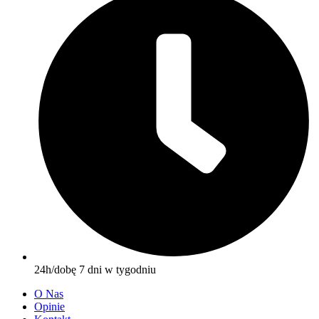
24h/dobę 7 dni w tygodniu
O Nas
Opinie