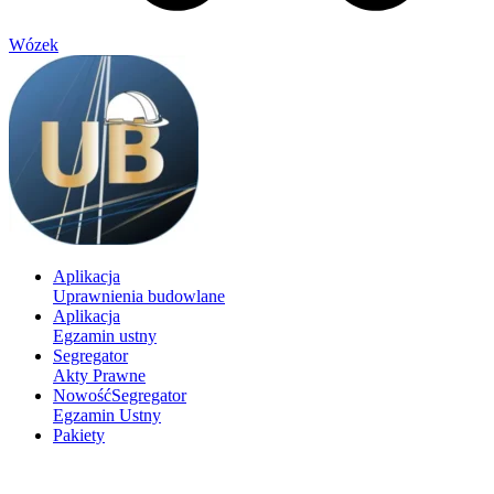
Wózek
Aplikacja
Uprawnienia budowlane
Aplikacja
Egzamin ustny
Segregator
Akty Prawne
Nowość
Segregator
Egzamin Ustny
Pakiety