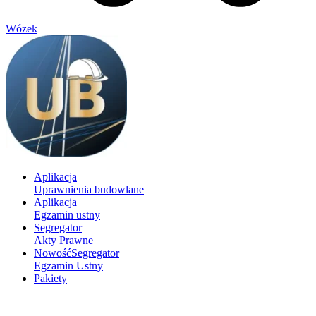
Wózek
Aplikacja
Uprawnienia budowlane
Aplikacja
Egzamin ustny
Segregator
Akty Prawne
Nowość
Segregator
Egzamin Ustny
Pakiety