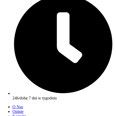
24h/dobę 7 dni w tygodniu
O Nas
Opinie