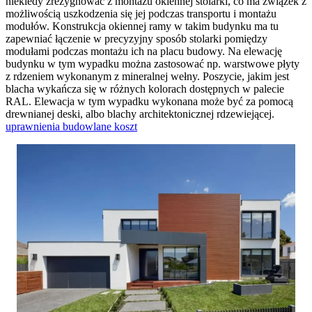
niekiedy zrezygnować z montażu okiennej stolarki, co ma związek z
możliwością uszkodzenia się jej podczas transportu i montażu
modułów. Konstrukcja okiennej ramy w takim budynku ma tu
zapewniać łączenie w precyzyjny sposób stolarki pomiędzy
modułami podczas montażu ich na placu budowy. Na elewację
budynku w tym wypadku można zastosować np. warstwowe płyty
z rdzeniem wykonanym z mineralnej wełny. Poszycie, jakim jest
blacha wykańcza się w różnych kolorach dostępnych w palecie
RAL. Elewacja w tym wypadku wykonana może być za pomocą
drewnianej deski, albo blachy architektonicznej rdzewiejącej.
uprawnienia budowlane koszt