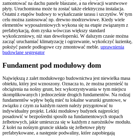
zamontować na dachu panele blaszane, a na elewacji warstwowe
płyty. Uruchomiona może tu zostać także elektryczna instalacja.
Ostatni z etapów budowy to wykańczanie tarasu i szczytów. W tym
celu można zastosować np. drewno modrzewiowe. Kiedy wiele
elementów wyposażeniowych wykona się na etapie związanym z
prefabrykacją, dom zyska wówczas większy standard
wykończeniowy, niż stan deweloperski. W dalszym czasie można
zacząć uruchamiać klimatyzację i ogrzewanie, wykończyć łazienkę,
położyć panele podłogowe czy zmontować meble.
uprawnienia
budowlane segregator
Fundament pod modułowy dom
Największą z zalet modułowego budownictwa jest niewielka masa
obiektu, który jest wznoszony. Oznacza to, że można przenieść tu
obciążenia na nośny grunt, bez wykorzystywania w tym miejscu
skomplikowanych i jednocześnie drogich fundamentów. Na rodzaj
fundamentów wpływ będą mieć tu lokalne warunki gruntowe, w
związku z czym za każdym razem należy przygotować tu
indywidualny projekt. Lekki modułowy budynek najprościej
posadowić w bezpośredni sposób na fundamentowych stopach
żelbetowych, jakie umieszcza się w każdym z narożników modułu.
Z kolei na nośnym gruncie układa się żelbetowe płyty
prefabrykowane, a następnie podwaliny, które zapobiegają