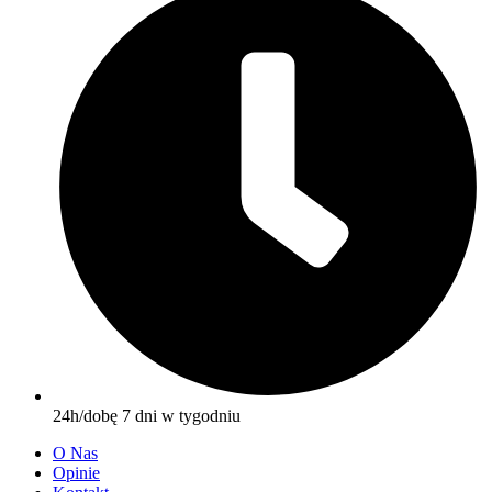
24h/dobę 7 dni w tygodniu
O Nas
Opinie