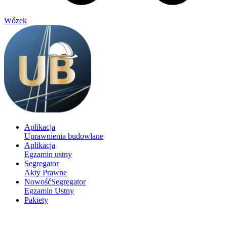
Wózek
Aplikacja
Uprawnienia budowlane
Aplikacja
Egzamin ustny
Segregator
Akty Prawne
Nowość
Segregator
Egzamin Ustny
Pakiety