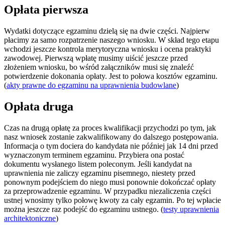
Opłata pierwsza
Wydatki dotyczące egzaminu dzielą się na dwie części. Najpierw
płacimy za samo rozpatrzenie naszego wniosku. W skład tego etapu
wchodzi jeszcze kontrola merytoryczna wniosku i ocena praktyki
zawodowej. Pierwszą wpłatę musimy uiścić jeszcze przed
złożeniem wniosku, bo wśród załączników musi się znaleźć
potwierdzenie dokonania opłaty. Jest to połowa kosztów egzaminu.
(
akty prawne do egzaminu na uprawnienia budowlane
)
Opłata druga
Czas na drugą opłatę za proces kwalifikacji przychodzi po tym, jak
nasz wniosek zostanie zakwalifikowany do dalszego postępowania.
Informacja o tym dociera do kandydata nie później jak 14 dni przed
wyznaczonym terminem egzaminu. Przybiera ona postać
dokumentu wysłanego listem poleconym. Jeśli kandydat na
uprawnienia nie zaliczy egzaminu pisemnego, niestety przed
ponownym podejściem do niego musi ponownie dokończać opłaty
za przeprowadzenie egzaminu. W przypadku niezaliczenia części
ustnej wnosimy tylko połowę kwoty za cały egzamin. Po tej wpłacie
można jeszcze raz podejść do egzaminu ustnego. (
testy uprawnienia
architektoniczne
)