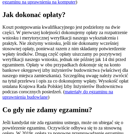
egzaminu na uprawnienia na komputer
)
Jak dokonać opłaty?
Koszt postępowania kwalifikacyjnego jest podzielony na dwie
części. W pierwszej kolejności dokonujemy opłaty za rozpatrzenie
wniosku i merytorycznej weryfikacji naszego wykształcenia i
praktyk. Nie złożymy wniosku, jeśli nie dokonamy wcześniej
stosownej opłaty, ponieważ razem z nim składamy potwierdzenie
wpłaty środków. Drugą część opłaty uiszczamy po pozytywnej
weryfikacji naszego wniosku, jednak nie później jak 14 dni przed
egzaminem. Opłaty w obu przypadkach dokonuje się na konto
bankowe okręgowej izby inżynierów budownictwa (właściwej dla
naszego miejsca zamieszkania). Szczególną uwagę należy zwrócić
na tytuł przelewu i opis za co dokonujemy wpłaty. Wysokość opłat
ustalana Krajowa Rada Polskiej Izby Inżynierów Budownictwa
podczas corocznych posiedzeń. (
materiały do egzaminu na
uprawnienia budowlane
)
Co gdy nie zdamy egzaminu?
Jeśli kandydat nie zda egzaminu ustnego, może on ubiegać się o
powtórzenie egzaminu. Oczywiście odbywa się to za stosowną
opłatą. W 2019r. opłata za ponowne przeprowadzenie egzaminu