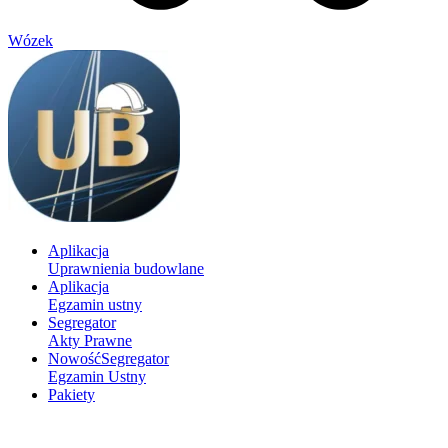
Wózek
Aplikacja
Uprawnienia budowlane
Aplikacja
Egzamin ustny
Segregator
Akty Prawne
Nowość
Segregator
Egzamin Ustny
Pakiety