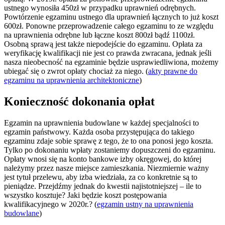
ustnego wynosiła 450zł w przypadku uprawnień odrębnych.
Powtórzenie egzaminu ustnego dla uprawnień łącznych to już koszt
600zł. Ponowne przeprowadzenie całego egzaminu to ze względu
na uprawnienia odrębne lub łączne koszt 800zł bądź 1100zł.
Osobną sprawą jest także niepodejście do egzaminu. Opłata za
weryfikację kwalifikacji nie jest co prawda zwracana, jednak jeśli
nasza nieobecność na egzaminie będzie usprawiedliwiona, możemy
ubiegać się o zwrot opłaty chociaż za niego. (
akty prawne do
egzaminu na uprawnienia architektoniczne
)
Konieczność dokonania opłat
Egzamin na uprawnienia budowlane w każdej specjalności to
egzamin państwowy. Każda osoba przystępująca do takiego
egzaminu zdaje sobie sprawę z tego, że to ona ponosi jego koszta.
Tylko po dokonaniu wpłaty zostaniemy dopuszczeni do egzaminu.
Opłaty wnosi się na konto bankowe izby okręgowej, do której
należymy przez nasze miejsce zamieszkania. Niezmiernie ważny
jest tytuł przelewu, aby izba wiedziała, za co konkretnie są to
pieniądze. Przejdźmy jednak do kwestii najistotniejszej – ile to
wszystko kosztuje? Jaki będzie koszt postępowania
kwalifikacyjnego w 2020r.? (
egzamin ustny na uprawnienia
budowlane
)