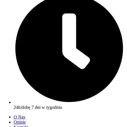
24h/dobę 7 dni w tygodniu
O Nas
Opinie