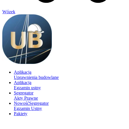
Wózek
Aplikacja
Uprawnienia budowlane
Aplikacja
Egzamin ustny
Segregator
Akty Prawne
Nowość
Segregator
Egzamin Ustny
Pakiety