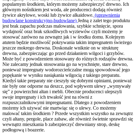
popularnym środkiem, którym możemy zabezpieczyć drewno. Ich
głównym nośnikiem jest woda, ale producenci dodają również
żywice akrylowe, woski lub żywice alkaidowe.
(uprawnienia
budowlane konstrukcyjno-budowlane)
Jedną z zalet tego produktu
jest brak zapachu podczas malowania, szybkie schnięcie, spora
wydajność oraz brak szkodliwych wyziewów czyli możemy je
stosować zarówno na zewnątrz jak i w środku domu. Kolejnym
atutem będzie możliwość pokrywania takim impregnatem świeżego
jeszcze mokrego drewna. Doskonale wniknie on w strukturę
drewna, zabezpieczając go przed działaniem wilgoci i grzybów.
Może być z powodzeniem stosowany do różnych rodzajów drewna.
Nie zalecamy jednak stosowania go na wyschnięte, stare drewno,
ponieważ impregnaty wodorozcieńczalne mogą spowodować jego
popękanie w wyniku nasiąkania wilgocią z takiego preparatu.
Kiedyś takie preparaty nie cieszyły się dobrymi opiniami, ponieważ
nie były one odporne na deszcz, pod wpływem ulewy „wymywały
się” z powierzchni altan i mebli. Obecnie producenci ulepszyli
swoje impregnaty i ich trwałość jest na równi z
rozpuszczalnikowymi impregnatami. Dlatego z powodzeniem
możemy ich używać nie martwiąc się o ulewy. Co możemy
malować takim środkiem ? Przede wszystkim wszystko na zewnątrz
czyli altany, pergole, place zabaw, ale również świetnie sprawdzi się
wewnątrz mieszkania b zabezpieczyć drewniany strop, deskę
podłogową i boazerie.