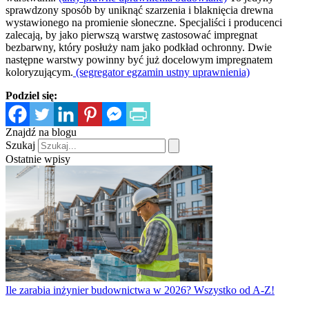
sprawdzony sposób by uniknąć szarzenia i blaknięcia drewna
wystawionego na promienie słoneczne. Specjaliści i producenci
zalecają, by jako pierwszą warstwę zastosować impregnat
bezbarwny, który posłuży nam jako podkład ochronny. Dwie
następne warstwy powinny być już docelowym impregnatem
koloryzującym.
(segregator egzamin ustny uprawnienia)
Podziel się:
Znajdź na blogu
Szukaj
Ostatnie wpisy
Ile zarabia inżynier budownictwa w 2026? Wszystko od A-Z!