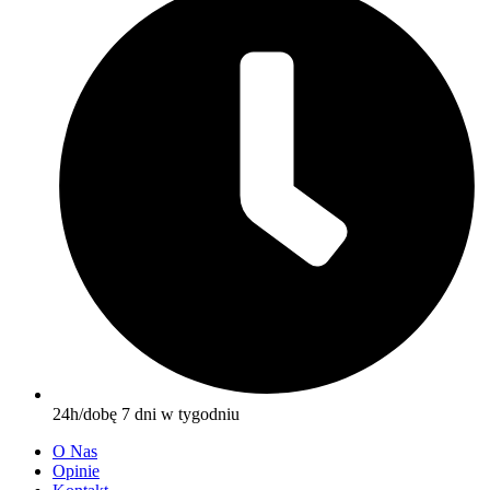
24h/dobę 7 dni w tygodniu
O Nas
Opinie