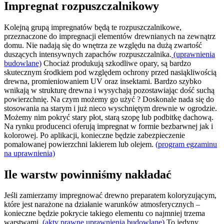
Impregnat rozpuszczalnikowy
Kolejną grupą impregnatów będą te rozpuszczalnikowe,
przeznaczone do impregnacji elementów drewnianych na zewnątrz
domu. Nie nadają się do wnętrza ze względu na dużą zwartość
duszących intensywnych zapachów rozpuszczalnika.
(uprawnienia
budowlane)
Chociaż produkują szkodliwe opary, są bardzo
skutecznym środkiem pod względem ochrony przed nasiąkliwością
drewna, promieniowaniem UV oraz insektami. Bardzo szybko
wnikają w strukturę drewna i wysychają pozostawiając dość suchą
powierzchnię. Na czym możemy go użyć ? Doskonale nada się do
stosowania na starym i już nieco wyschniętym drewnie w ogrodzie.
Możemy nim pokryć stary płot, starą szopę lub podbitkę dachową.
Na rynku producenci oferują impregnat w formie bezbarwnej jak i
kolorowej. Po aplikacji, konieczne będzie zabezpieczenie
pomalowanej powierzchni lakierem lub olejem.
(program egzaminu
na uprawnienia)
Ile warstw powinniśmy nakładać
Jeśli zamierzamy impregnować drewno preparatem koloryzującym,
które jest narażone na działanie warunków atmosferycznych –
konieczne będzie pokrycie takiego elementu co najmniej trzema
warstwami.
(akty prawne uprawnienia budowlane)
To jedyny