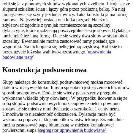
robi się ją z pionowych słupów wykonanych z żelbetu. Licuje się ze
słupami szkieletu ścian i łączy góra przez podłużną belkę. Na niej
umiejscawia się szyny jezdne suwnicy. Taka konstrukcja ma formę
ramową. Najczęściej posiada ona kilka przęseł. Należy ją
zdylatować zgodnie z tym jak rozmieszczone są szczeliny
dylatacyjne, które rozdzielają poszczególne sekcje siłowe. Dylatacja
może mieć też inną formę. Daje się wtedy dwa słupy w styku obok
szczeliny. Ewentualnie można zastosować ramy posiadające
wsporniki. Na nich opiera się belkę jednoprzęsłową. Robi się to
przez użycie łożyska wahliwo-przesuwnego.[
uprawnienia
budowlane testy
]
Konstrukcja podsuwnicowa
Słupy należące do konstrukcji podsuwnicowej można mocować
dołem w masywie bloku. Innym sposobem jest łączenie ich z nim w
sposób przegubowy. Dodaje się wtedy płaszczyzny przegubu
wykonane wkładki płyty ołowianej. W przypadku licowania się ze
sobą słupów podsuwnicowych oraz słupów szkieletu powinno
zostawiać się między nimi dylatację o szerokości 1 centymetra.
Umożliwia to niezależność odkształceń. Dylatacja może być
wykonana poprzez naklejenie kilku warstw tektury. Ewentualnie
można zastosować papę bitumiczną w miejscu kontaktowej
powierzchni słupa.[
segregator uprawnienia budowlane
]