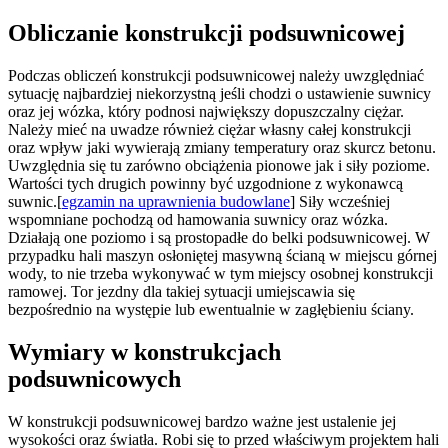
Obliczanie konstrukcji podsuwnicowej
Podczas obliczeń konstrukcji podsuwnicowej należy uwzględniać
sytuację najbardziej niekorzystną jeśli chodzi o ustawienie suwnicy
oraz jej wózka, który podnosi największy dopuszczalny ciężar.
Należy mieć na uwadze również ciężar własny całej konstrukcji
oraz wpływ jaki wywierają zmiany temperatury oraz skurcz betonu.
Uwzględnia się tu zarówno obciążenia pionowe jak i siły poziome.
Wartości tych drugich powinny być uzgodnione z wykonawcą
suwnic.[
egzamin na uprawnienia budowlane
] Siły wcześniej
wspomniane pochodzą od hamowania suwnicy oraz wózka.
Działają one poziomo i są prostopadłe do belki podsuwnicowej. W
przypadku hali maszyn osłoniętej masywną ścianą w miejscu górnej
wody, to nie trzeba wykonywać w tym miejscy osobnej konstrukcji
ramowej. Tor jezdny dla takiej sytuacji umiejscawia się
bezpośrednio na występie lub ewentualnie w zagłębieniu ściany.
Wymiary w konstrukcjach
podsuwnicowych
W konstrukcji podsuwnicowej bardzo ważne jest ustalenie jej
wysokości oraz światła. Robi się to przed właściwym projektem hali