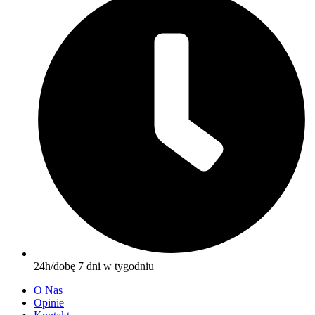
24h/dobę 7 dni w tygodniu
O Nas
Opinie