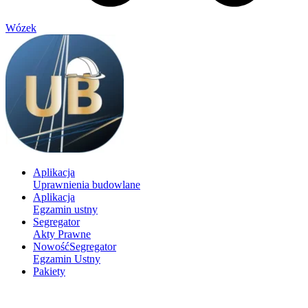
Wózek
Aplikacja
Uprawnienia budowlane
Aplikacja
Egzamin ustny
Segregator
Akty Prawne
Nowość
Segregator
Egzamin Ustny
Pakiety