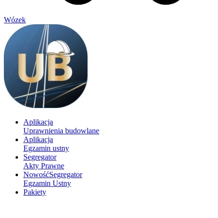
Wózek
Aplikacja
Uprawnienia budowlane
Aplikacja
Egzamin ustny
Segregator
Akty Prawne
Nowość
Segregator
Egzamin Ustny
Pakiety