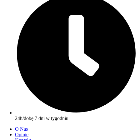
24h/dobę 7 dni w tygodniu
O Nas
Opinie