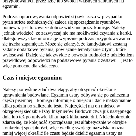
przygotowanych przez Izbę lub swoich własnych zabranych na
egzamin.
Podczas opracowywania odpowiedzi (zwłaszcza w przypadku
pytań stricte technicznych) zaleca się sporządzanie rysunków,
ponieważ jest to zawsze dobrze widziane przez komisję. Należy
jednak wiedzieć, że zazwyczaj nie ma możliwości czytania z kartki,
dlatego wszystkie informacje wypisane podczas przygotowywania
się trzeba zapamiętać. Może się zdarzyć, że kandydatowi zostaną
zadane dodatkowe pytania, powiązane tematycznie z tymi, które
wylosował. Dzieje się tak zwykle z powodu trudności z udzieleniem
prawidłowej odpowiedzi na podstawowe pytania z zestawu – jest to
więc pomocne dla zdającego.
Czas i miejsce egzaminu
Należy pomyślnie zdać dwa etapy, aby otrzymać określone
uprawnienia budowlane. Egzamin ustny odbywa się po zaliczeniu
części pisemnej – komisja informuje o miejscu i dacie maksymalnie
kilka godzin po zaliczeniu testu. Najczęściej ma on miejsce w
okręgowej siedzibie Izby Inżynierów Budownictwa już następnego
dnia lub też po upływie kilku bądź kilkunastu dni. Niejednokrotnie
zdarza się, że kolejność sporządzana jest alfabetycznie w obrębie
konkretnej specjalności, więc według swojego nazwiska można
mniej więcej określić ile czasu będzie dzielić egzamin ustny na