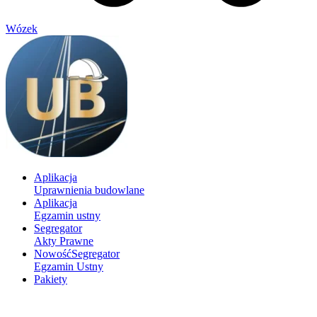
Wózek
Aplikacja
Uprawnienia budowlane
Aplikacja
Egzamin ustny
Segregator
Akty Prawne
Nowość
Segregator
Egzamin Ustny
Pakiety