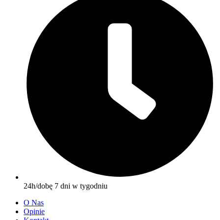
24h/dobę 7 dni w tygodniu
O Nas
Opinie