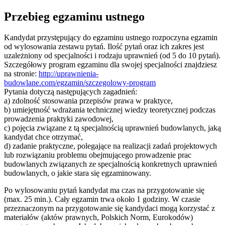
Przebieg egzaminu ustnego
Kandydat przystępujący do egzaminu ustnego rozpoczyna egzamin
od wylosowania zestawu pytań. Ilość pytań oraz ich zakres jest
uzależniony od specjalności i rodzaju uprawnień (od 5 do 10 pytań).
Szczegółowy program egzaminu dla swojej specjalności znajdziesz
na stronie:
http://uprawnienia-
budowlane.com/egzamin/szczegolowy-program
Pytania dotyczą następujących zagadnień:
a) zdolność stosowania przepisów prawa w praktyce,
b) umiejętność wdrażania technicznej wiedzy teoretycznej podczas
prowadzenia praktyki zawodowej,
c) pojęcia związane z tą specjalnością uprawnień budowlanych, jaką
kandydat chce otrzymać,
d) zadanie praktyczne, polegające na realizacji zadań projektowych
lub rozwiązaniu problemu obejmującego prowadzenie prac
budowlanych związanych ze specjalnością konkretnych uprawnień
budowlanych, o jakie stara się egzaminowany.
Po wylosowaniu pytań kandydat ma czas na przygotowanie się
(max. 25 min.). Cały egzamin trwa około 1 godziny. W czasie
przeznaczonym na przygotowanie się kandydaci mogą korzystać z
materiałów (aktów prawnych, Polskich Norm, Eurokodów)