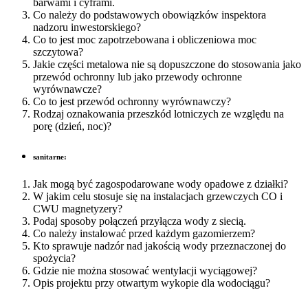
barwami i cyframi.
Co należy do podstawowych obowiązków inspektora
nadzoru inwestorskiego?
Co to jest moc zapotrzebowana i obliczeniowa moc
szczytowa?
Jakie części metalowa nie są dopuszczone do stosowania jako
przewód ochronny lub jako przewody ochronne
wyrównawcze?
Co to jest przewód ochronny wyrównawczy?
Rodzaj oznakowania przeszkód lotniczych ze względu na
porę (dzień, noc)?
sanitarne:
Jak mogą być zagospodarowane wody opadowe z działki?
W jakim celu stosuje się na instalacjach grzewczych CO i
CWU magnetyzery?
Podaj sposoby połączeń przyłącza wody z siecią.
Co należy instalować przed każdym gazomierzem?
Kto sprawuje nadzór nad jakością wody przeznaczonej do
spożycia?
Gdzie nie można stosować wentylacji wyciągowej?
Opis projektu przy otwartym wykopie dla wodociągu?