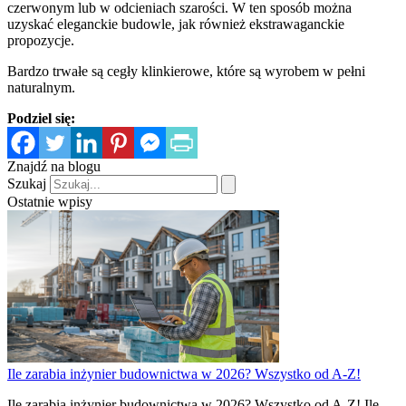
czerwonym lub w odcieniach szarości. W ten sposób można
uzyskać eleganckie budowle, jak również ekstrawaganckie
propozycje.
Bardzo trwałe są cegły klinkierowe, które są wyrobem w pełni
naturalnym.
Podziel się:
Znajdź na blogu
Szukaj
Ostatnie wpisy
Ile zarabia inżynier budownictwa w 2026? Wszystko od A-Z!
Ile zarabia inżynier budownictwa w 2026? Wszystko od A-Z! Ile