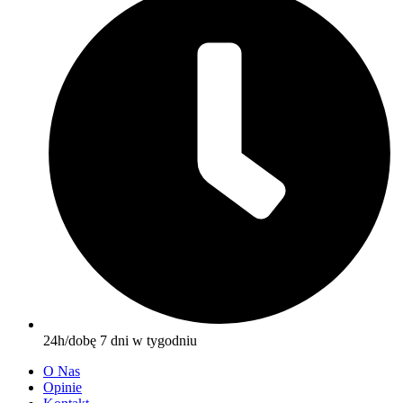
24h/dobę 7 dni w tygodniu
O Nas
Opinie