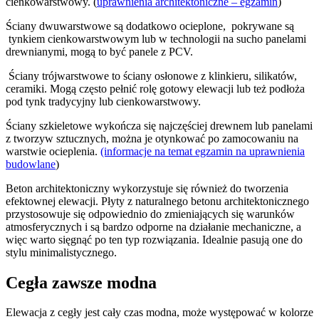
cienkowarstwowy. (
uprawnienia architektoniczne – egzamin
)
Ściany dwuwarstwowe są dodatkowo ocieplone, pokrywane są
tynkiem cienkowarstwowym lub w technologii na sucho panelami
drewnianymi, mogą to być panele z PCV.
Ściany trójwarstwowe to ściany osłonowe z klinkieru, silikatów,
ceramiki. Mogą często pełnić rolę gotowy elewacji lub też podłoża
pod tynk tradycyjny lub cienkowarstwowy.
Ściany szkieletowe wykończa się najczęściej drewnem lub panelami
z tworzyw sztucznych, można je otynkować po zamocowaniu na
warstwie ocieplenia.
(informacje na temat egzamin na uprawnienia
budowlane
)
Beton architektoniczny wykorzystuje się również do tworzenia
efektownej elewacji. Płyty z naturalnego betonu architektonicznego
przystosowuje się odpowiednio do zmieniających się warunków
atmosferycznych i są bardzo odporne na działanie mechaniczne, a
więc warto sięgnąć po ten typ rozwiązania. Idealnie pasują one do
stylu minimalistycznego.
Cegła zawsze modna
Elewacja z cegły jest cały czas modna, może występować w kolorze