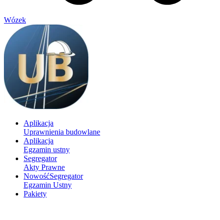
Wózek
Aplikacja
Uprawnienia budowlane
Aplikacja
Egzamin ustny
Segregator
Akty Prawne
Nowość
Segregator
Egzamin Ustny
Pakiety