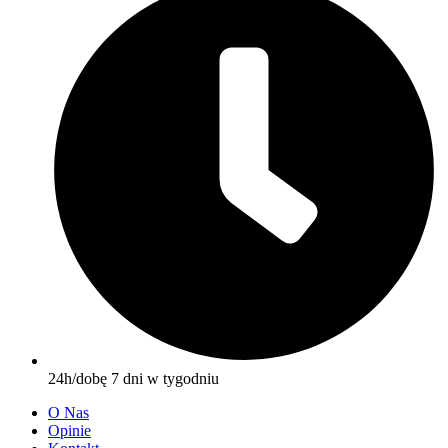
24h/dobę 7 dni w tygodniu
O Nas
Opinie