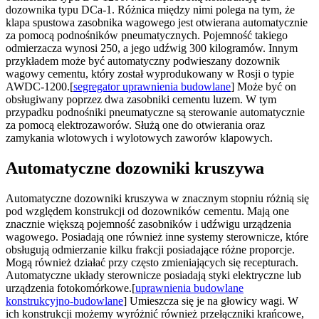
dozownika typu DCa-1. Różnica między nimi polega na tym, że
klapa spustowa zasobnika wagowego jest otwierana automatycznie
za pomocą podnośników pneumatycznych. Pojemność takiego
odmierzacza wynosi 250, a jego udźwig 300 kilogramów. Innym
przykładem może być automatyczny podwieszany dozownik
wagowy cementu, który został wyprodukowany w Rosji o typie
AWDC-1200.[
segregator uprawnienia budowlane
] Może być on
obsługiwany poprzez dwa zasobniki cementu luzem. W tym
przypadku podnośniki pneumatyczne są sterowanie automatycznie
za pomocą elektrozaworów. Służą one do otwierania oraz
zamykania wlotowych i wylotowych zaworów klapowych.
Automatyczne dozowniki kruszywa
Automatyczne dozowniki kruszywa w znacznym stopniu różnią się
pod względem konstrukcji od dozowników cementu. Mają one
znacznie większą pojemność zasobników i udźwigu urządzenia
wagowego. Posiadają one również inne systemy sterownicze, które
obsługują odmierzanie kilku frakcji posiadające różne proporcje.
Mogą również działać przy często zmieniających się recepturach.
Automatyczne układy sterownicze posiadają styki elektryczne lub
urządzenia fotokomórkowe.[
uprawnienia budowlane
konstrukcyjno-budowlane
] Umieszcza się je na głowicy wagi. W
ich konstrukcji możemy wyróżnić również przełączniki krańcowe,