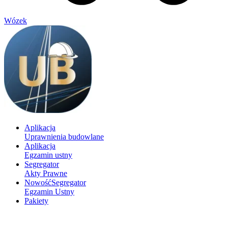
Wózek
Aplikacja
Uprawnienia budowlane
Aplikacja
Egzamin ustny
Segregator
Akty Prawne
Nowość
Segregator
Egzamin Ustny
Pakiety