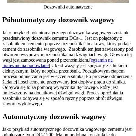
Dozowniki automatyczne
Półautomatyczny dozownik wagowy
Jako przykład półautomatycznego dozownika wagowego zostanie
przedstawiony dozownik cementu DCa-1. Jest on połączony z
zasobnikiem cementu poprzez przenośnik ślimakowy, który podaje
cement do zasobnika wagowego. Zasobnik ten jest zawieszony pod
otworem wsypowym przenośnika na dźwigniach wagi. Głowica tej
wagi jest zamocowana ponad przenośnikiem.[
egzamin na
uprawnienia budowlane
] Układ ważący jest sprężony z silnikiem
elektrycznym, który napędza przenośnik. Początkowym etapem
procesu odmierzania jest włączenia silnika. Po procesie odmierzenia
żądanej ilości cementu przerywany jest dopływ prądu do silnika.
Odbywa się to za pomocą wyłącznika rtęciowego, który jest
umieszczony na dodatkowej dźwigni wagi. Proces opróżniania
zasobnika odbywa się w sposób ręczny poprzez obrót dźwigni
zaworu wylotowego.
Automatyczny dozownik wagowy
Jako przykład automatycznego dozownika wagowego cementu jest
odmierzacz typu DC-1200. Ma on podobną konstrukcję do