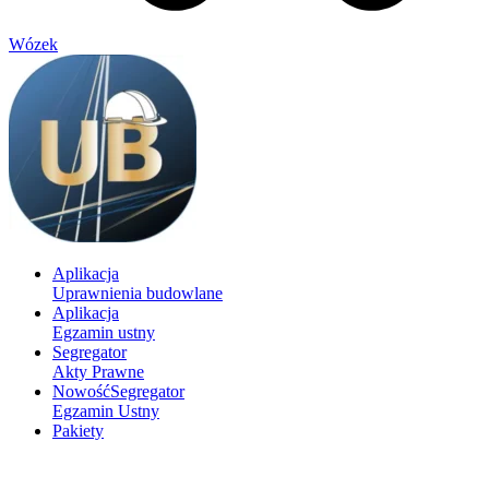
Wózek
Aplikacja
Uprawnienia budowlane
Aplikacja
Egzamin ustny
Segregator
Akty Prawne
Nowość
Segregator
Egzamin Ustny
Pakiety