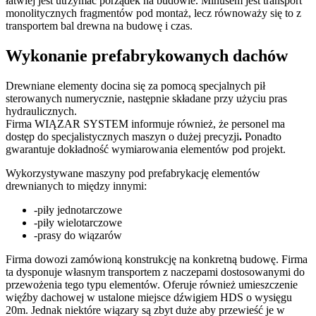
łatwiej jest utrzymać porządek na budowie. Minusem jest transport
monolitycznych fragmentów pod montaż, lecz równoważy się to z
transportem bal drewna na budowę i czas.
Wykonanie prefabrykowanych dachów
Drewniane elementy docina się za pomocą specjalnych pił
sterowanych numerycznie, następnie składane przy użyciu pras
hydraulicznych.
Firma WIĄZAR SYSTEM informuje również, że personel ma
dostęp do specjalistycznych maszyn o dużej precyzji
.
Ponadto
gwarantuje dokładność wymiarowania elementów pod projekt.
Wykorzystywane maszyny pod prefabrykację elementów
drewnianych to między innymi:
-piły jednotarczowe
-piły wielotarczowe
-prasy do wiązarów
Firma dowozi zamówioną konstrukcję na konkretną budowę. Firma
ta dysponuje własnym transportem z naczepami dostosowanymi do
przewożenia tego typu elementów. Oferuje również umieszczenie
więźby dachowej w ustalone miejsce dźwigiem HDS o wysięgu
20m. Jednak niektóre wiązary są zbyt duże aby przewieść je w