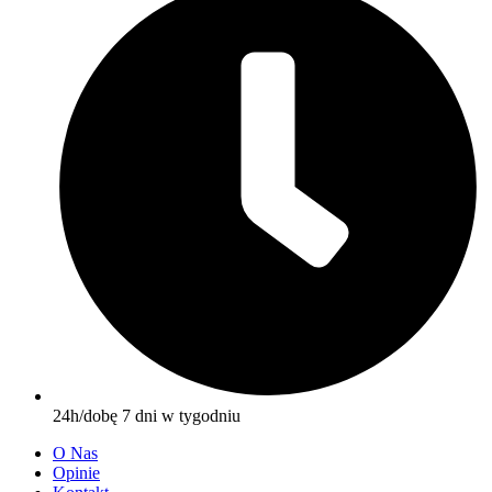
24h/dobę 7 dni w tygodniu
O Nas
Opinie