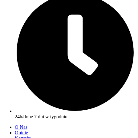
24h/dobę 7 dni w tygodniu
O Nas
Opinie