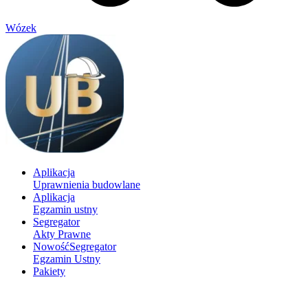
Wózek
Aplikacja
Uprawnienia budowlane
Aplikacja
Egzamin ustny
Segregator
Akty Prawne
Nowość
Segregator
Egzamin Ustny
Pakiety