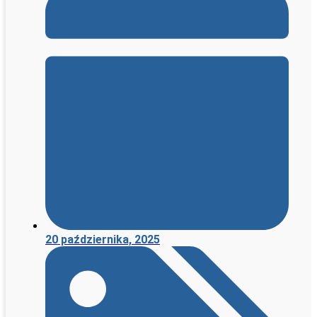
20 października, 2025