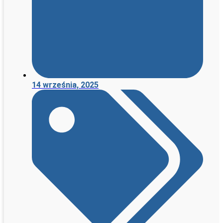
14 września, 2025