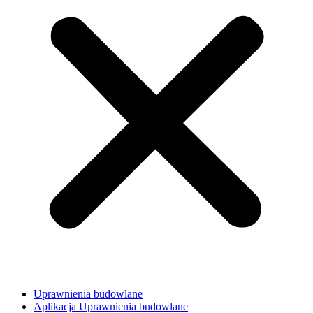
Uprawnienia budowlane
Aplikacja Uprawnienia budowlane