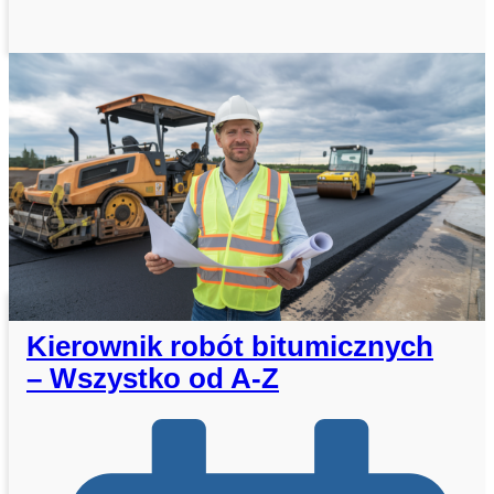
Kierownik robót bitumicznych
– Wszystko od A-Z