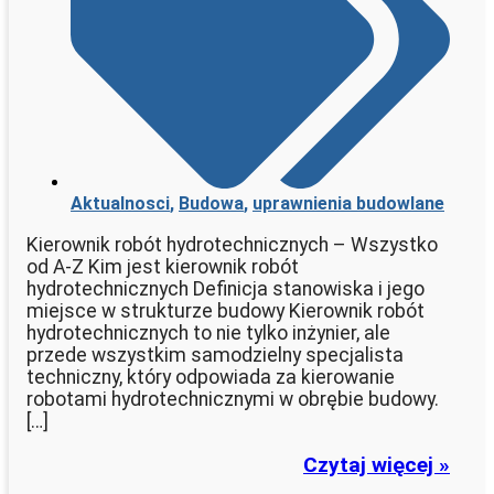
Aktualnosci
,
Budowa
,
uprawnienia budowlane
Kierownik robót hydrotechnicznych – Wszystko
od A-Z Kim jest kierownik robót
hydrotechnicznych Definicja stanowiska i jego
miejsce w strukturze budowy Kierownik robót
hydrotechnicznych to nie tylko inżynier, ale
przede wszystkim samodzielny specjalista
techniczny, który odpowiada za kierowanie
robotami hydrotechnicznymi w obrębie budowy.
[…]
Czytaj więcej »