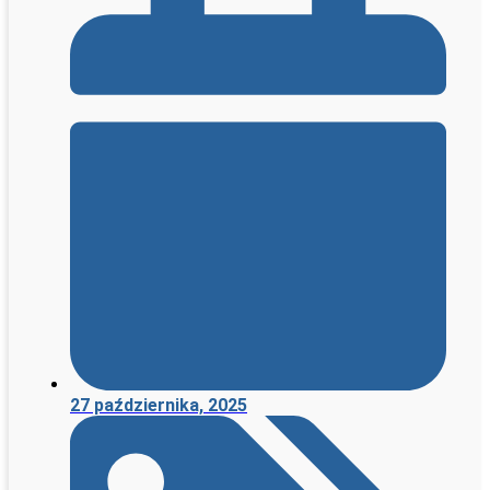
27 października, 2025