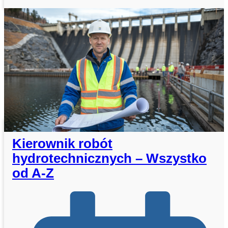
Kierownik robót
hydrotechnicznych – Wszystko
od A-Z