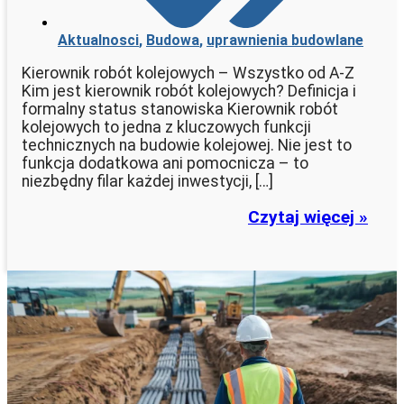
Aktualnosci
,
Budowa
,
uprawnienia budowlane
Kierownik robót kolejowych – Wszystko od A-Z
Kim jest kierownik robót kolejowych? Definicja i
formalny status stanowiska Kierownik robót
kolejowych to jedna z kluczowych funkcji
technicznych na budowie kolejowej. Nie jest to
funkcja dodatkowa ani pomocnicza – to
niezbędny filar każdej inwestycji, […]
Czytaj więcej »