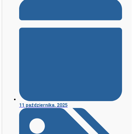
11 października, 2025