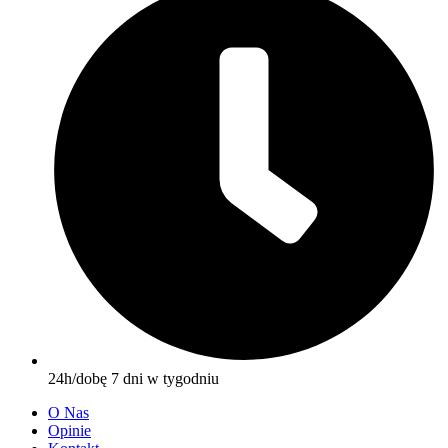
24h/dobę 7 dni w tygodniu
O Nas
Opinie