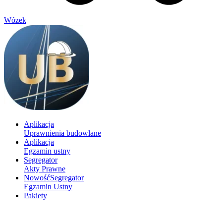
Wózek
Aplikacja
Uprawnienia budowlane
Aplikacja
Egzamin ustny
Segregator
Akty Prawne
Nowość
Segregator
Egzamin Ustny
Pakiety