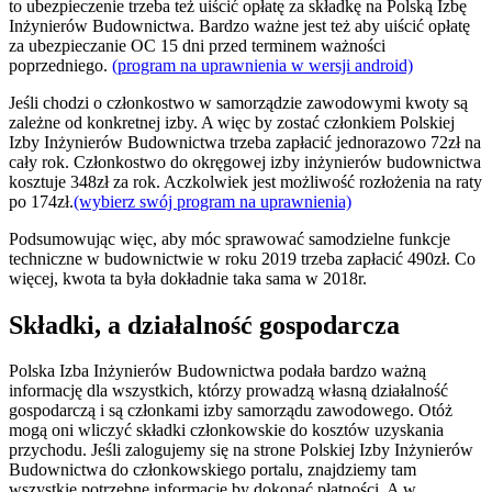
to ubezpieczenie trzeba też uiścić opłatę za składkę na Polską Izbę
Inżynierów Budownictwa. Bardzo ważne jest też aby uiścić opłatę
za ubezpieczanie OC 15 dni przed terminem ważności
poprzedniego.
(program na uprawnienia w wersji android)
Jeśli chodzi o członkostwo w samorządzie zawodowymi kwoty są
zależne od konkretnej izby. A więc by zostać członkiem Polskiej
Izby Inżynierów Budownictwa trzeba zapłacić jednorazowo 72zł na
cały rok. Członkostwo do okręgowej izby inżynierów budownictwa
kosztuje 348zł za rok. Aczkolwiek jest możliwość rozłożenia na raty
po 174zł.
(wybierz swój program na uprawnienia)
Podsumowując więc, aby móc sprawować samodzielne funkcje
techniczne w budownictwie w roku 2019 trzeba zapłacić 490zł. Co
więcej, kwota ta była dokładnie taka sama w 2018r.
Składki, a działalność gospodarcza
Polska Izba Inżynierów Budownictwa podała bardzo ważną
informację dla wszystkich, którzy prowadzą własną działalność
gospodarczą i są członkami izby samorządu zawodowego. Otóż
mogą oni wliczyć składki członkowskie do kosztów uzyskania
przychodu. Jeśli zalogujemy się na strone Polskiej Izby Inżynierów
Budownictwa do członkowskiego portalu, znajdziemy tam
wszystkie potrzebne informacje by dokonać płatności. A w