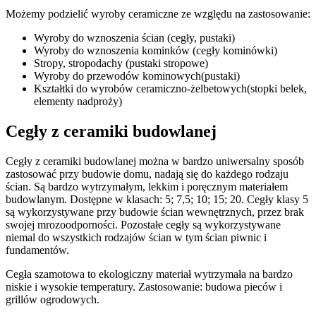
Możemy podzielić wyroby ceramiczne ze względu na zastosowanie:
Wyroby do wznoszenia ścian (cegły, pustaki)
Wyroby do wznoszenia kominków (cegły kominówki)
Stropy, stropodachy (pustaki stropowe)
Wyroby do przewodów kominowych(pustaki)
Kształtki do wyrobów ceramiczno-żelbetowych(stopki belek,
elementy nadproży)
Cegły z ceramiki budowlanej
Cegły z ceramiki budowlanej można w bardzo uniwersalny sposób
zastosować przy budowie domu, nadają się do każdego rodzaju
ścian. Są bardzo wytrzymałym, lekkim i poręcznym materiałem
budowlanym. Dostępne w klasach: 5; 7,5; 10; 15; 20. Cegły klasy 5
są wykorzystywane przy budowie ścian wewnętrznych, przez brak
swojej mrozoodporności. Pozostałe cegły są wykorzystywane
niemal do wszystkich rodzajów ścian w tym ścian piwnic i
fundamentów.
Cegła szamotowa to ekologiczny materiał wytrzymała na bardzo
niskie i wysokie temperatury. Zastosowanie: budowa pieców i
grillów ogrodowych.