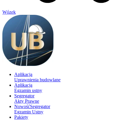
Wózek
Aplikacja
Uprawnienia budowlane
Aplikacja
Egzamin ustny
Segregator
Akty Prawne
Nowość
Segregator
Egzamin Ustny
Pakiety