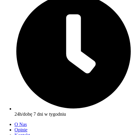
24h/dobę 7 dni w tygodniu
O Nas
Opinie