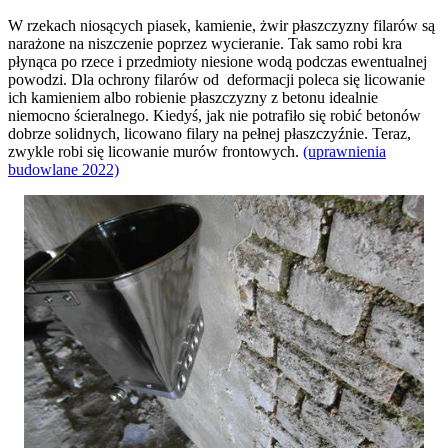
W rzekach niosących piasek, kamienie, żwir płaszczyzny filarów są
narażone na niszczenie poprzez wycieranie. Tak samo robi kra
płynąca po rzece i przedmioty niesione wodą podczas ewentualnej
powodzi. Dla ochrony filarów od deformacji poleca się licowanie
ich kamieniem albo robienie płaszczyzny z betonu idealnie
niemocno ścieralnego. Kiedyś, jak nie potrafiło się robić betonów
dobrze solidnych, licowano filary na pełnej płaszczyźnie. Teraz,
zwykle robi się licowanie murów frontowych.
(uprawnienia
budowlane 2022)