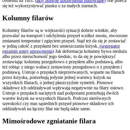
cementu na 1m3.
(akty prawne uprawnienia budowlane)
Nie poleca
się też wykorzystywać piasku o za małych ziarnach.
Kolumny filarów
Kolumny filarów są w większości sytuacji dobrze wiotkie, aby
pozwalać na transport i odchylenia przęseł wzdłuż mostu, stworzone
zmianami temperatur i zgięciem przęseł. Stąd też da się je zestawiać
w jedną całość z przęsłami bez umieszczania łożysk.
(segregator
egzamin ustny uprawnienia)
Jak deformacja kolumny bywa nieduża
albo przez nieruchomość jego średnic, to da się je powiększyć
zestawiając kolumnę przegubowo z przęsłem albo podstawą, albo
też robiąc z niego wahacz zestawiony przegubowo o z przęsłem i
podstawą. Ustroje o przęsłach nieprzerwanych, wsparte na filarach
przez łożyska, potrzebują jedynie jednej warstwy łożysk na
wszystkich filarach, o jednej płaszczyźnie symetrii. Pionowe
składowe ich oddziaływań wpływają negatywnie na filary osiowe.
Ustroje o przęsłach naciętych nad podporami potrzebują dwóch
warstw łożysk na wszystkich filarach. Podczas nierównych
szerokości czy mas sąsiednich przęseł pionowe składowe ich
oddziaływań na łączny filar nie będą takie same.
Mimośrodowe zgniatanie filara