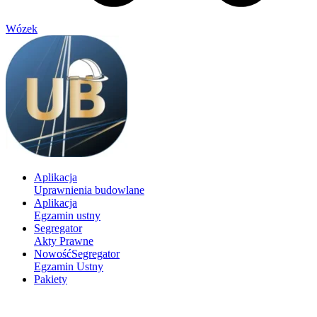
Wózek
Aplikacja
Uprawnienia budowlane
Aplikacja
Egzamin ustny
Segregator
Akty Prawne
Nowość
Segregator
Egzamin Ustny
Pakiety