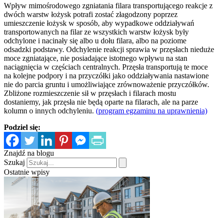
Wpływ mimośrodowego zgniatania filara transportującego reakcje z
dwóch warstw łożysk potrafi zostać złagodzony poprzez
umieszczenie łożysk w sposób, aby wypadkowe oddziaływań
transportowanych na filar ze wszystkich warstw łożysk były
odchylone i nacinały się albo u dołu filara, albo na poziome
odsadzki podstawy. Odchylenie reakcji sprawia w przęsłach nieduże
moce zgniatające, nie posiadające istotnego wpływu na stan
naciągnięcia w częściach centralnych. Przęsła transportują te moce
na kolejne podpory i na przyczółki jako oddziaływania nastawione
nie do parcia gruntu i umożliwiające zrównoważenie przyczółków.
Zbliżone rozmieszczenie sił w przęsłach i filarach mostu
dostaniemy, jak przęsła nie będą oparte na filarach, ale na parze
kolumn o innych odchyleniu.
(program egzaminu na uprawnienia)
Podziel się:
Znajdź na blogu
Szukaj
Ostatnie wpisy