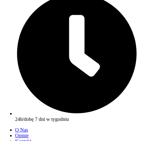
24h/dobę 7 dni w tygodniu
O Nas
Opinie