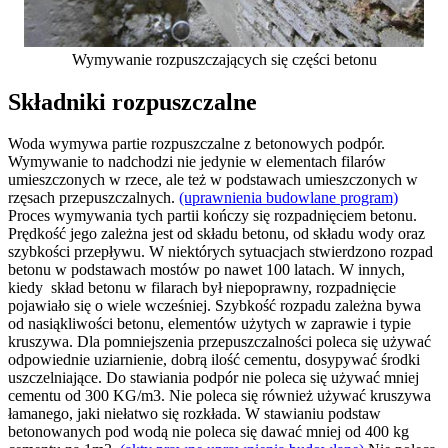
Wymywanie rozpuszczających się części betonu
Składniki rozpuszczalne
Woda wymywa partie rozpuszczalne z betonowych podpór.
Wymywanie to nadchodzi nie jedynie w elementach filarów
umieszczonych w rzece, ale też w podstawach umieszczonych w
rzęsach przepuszczalnych.
(uprawnienia budowlane program)
Proces wymywania tych partii kończy się rozpadnięciem betonu.
Prędkość jego zależna jest od składu betonu, od składu wody oraz
szybkości przepływu. W niektórych sytuacjach stwierdzono rozpad
betonu w podstawach mostów po nawet 100 latach. W innych,
kiedy skład betonu w filarach był niepoprawny, rozpadnięcie
pojawiało się o wiele wcześniej. Szybkość rozpadu zależna bywa
od nasiąkliwości betonu, elementów użytych w zaprawie i typie
kruszywa. Dla pomniejszenia przepuszczalności poleca się używać
odpowiednie uziarnienie, dobrą ilość cementu, dosypywać środki
uszczelniające. Do stawiania podpór nie poleca się używać mniej
cementu od 300 KG/m3. Nie poleca się również używać kruszywa
łamanego, jaki niełatwo się rozkłada. W stawianiu podstaw
betonowanych pod wodą nie poleca się dawać mniej od 400 kg