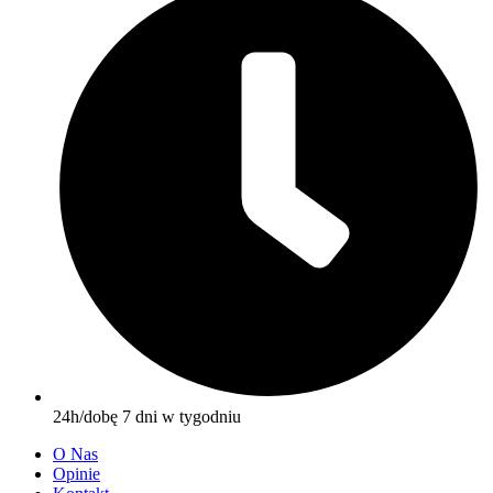
24h/dobę 7 dni w tygodniu
O Nas
Opinie