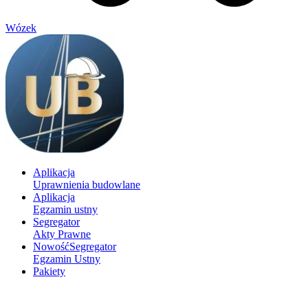
Wózek
Aplikacja
Uprawnienia budowlane
Aplikacja
Egzamin ustny
Segregator
Akty Prawne
Nowość
Segregator
Egzamin Ustny
Pakiety