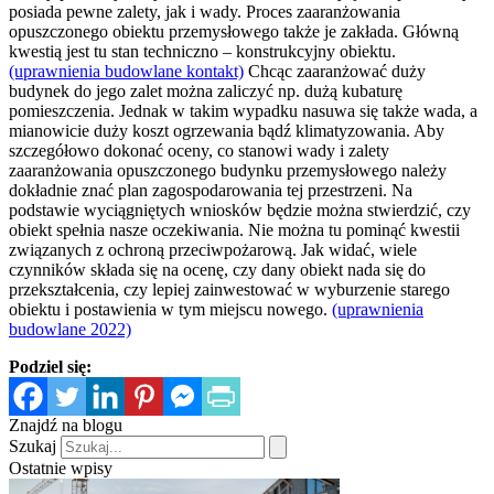
posiada pewne zalety, jak i wady. Proces zaaranżowania
opuszczonego obiektu przemysłowego także je zakłada. Główną
kwestią jest tu stan techniczno – konstrukcyjny obiektu.
(uprawnienia budowlane kontakt)
Chcąc zaaranżować duży
budynek do jego zalet można zaliczyć np. dużą kubaturę
pomieszczenia. Jednak w takim wypadku nasuwa się także wada, a
mianowicie duży koszt ogrzewania bądź klimatyzowania. Aby
szczegółowo dokonać oceny, co stanowi wady i zalety
zaaranżowania opuszczonego budynku przemysłowego należy
dokładnie znać plan zagospodarowania tej przestrzeni. Na
podstawie wyciągniętych wniosków będzie można stwierdzić, czy
obiekt spełnia nasze oczekiwania. Nie można tu pominąć kwestii
związanych z ochroną przeciwpożarową. Jak widać, wiele
czynników składa się na ocenę, czy dany obiekt nada się do
przekształcenia, czy lepiej zainwestować w wyburzenie starego
obiektu i postawienia w tym miejscu nowego.
(uprawnienia
budowlane 2022)
Podziel się:
Znajdź na blogu
Szukaj
Ostatnie wpisy