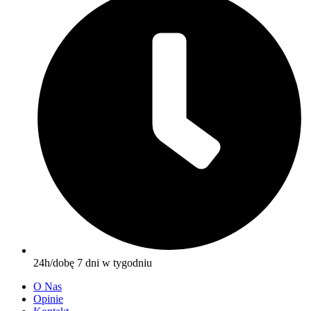
24h/dobę 7 dni w tygodniu
O Nas
Opinie