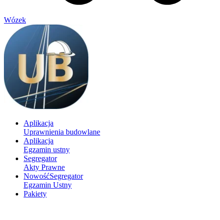
Wózek
Aplikacja
Uprawnienia budowlane
Aplikacja
Egzamin ustny
Segregator
Akty Prawne
Nowość
Segregator
Egzamin Ustny
Pakiety