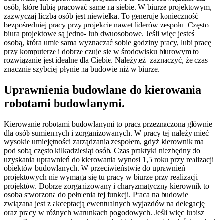
osób, które lubią pracować same na siebie. W biurze projektowym,
zazwyczaj liczba osób jest niewielka. To generuje konieczność
bezpośredniej pracy przy projekcie nawet liderów zespołu. Często
biura projektowe są jedno- lub dwuosobowe. Jeśli więc jesteś
osobą, która umie sama wyznaczać sobie godziny pracy, lubi pracę
przy komputerze i dobrze czuje się w środowisku biurowym to
rozwiązanie jest idealne dla Ciebie. Należyteż zaznaczyć, że czas
znacznie szybciej płynie na budowie niż w biurze.
Uprawnienia budowlane do kierowania
robotami budowlanymi.
Kierowanie robotami budowlanymi to praca przeznaczona głównie
dla osób sumiennych i zorganizowanych. W pracy tej należy mieć
wysokie umiejętności zarządzania zespołem, gdyż kierownik ma
pod sobą często kilkadziesiąt osób. Czas praktyki niezbędny do
uzyskania uprawnień do kierowania wynosi 1,5 roku przy realizacji
obiektów budowlanych. W przeciwieństwie do uprawnień
projektowych nie wymaga się tu pracy w biurze przy realizacji
projektów. Dobrze zorganizowany i charyzmatyczny kierownik to
osoba stworzona do pełnienia tej funkcji. Praca na budowie
związana jest z akceptacją ewentualnych wyjazdów na delegację
oraz pracy w różnych warunkach pogodowych. Jeśli więc lubisz