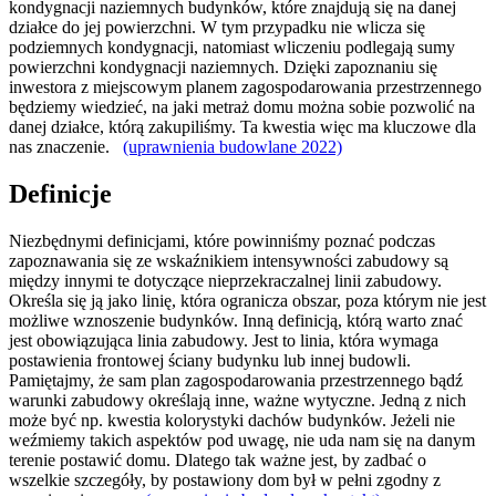
kondygnacji naziemnych budynków, które znajdują się na danej
działce do jej powierzchni. W tym przypadku nie wlicza się
podziemnych kondygnacji, natomiast wliczeniu podlegają sumy
powierzchni kondygnacji naziemnych. Dzięki zapoznaniu się
inwestora z miejscowym planem zagospodarowania przestrzennego
będziemy wiedzieć, na jaki metraż domu można sobie pozwolić na
danej działce, którą zakupiliśmy. Ta kwestia więc ma kluczowe dla
nas znaczenie.
(uprawnienia budowlane 2022)
Definicje
Niezbędnymi definicjami, które powinniśmy poznać podczas
zapoznawania się ze wskaźnikiem intensywności zabudowy są
między innymi te dotyczące nieprzekraczalnej linii zabudowy.
Określa się ją jako linię, która ogranicza obszar, poza którym nie jest
możliwe wznoszenie budynków. Inną definicją, którą warto znać
jest obowiązująca linia zabudowy. Jest to linia, która wymaga
postawienia frontowej ściany budynku lub innej budowli.
Pamiętajmy, że sam plan zagospodarowania przestrzennego bądź
warunki zabudowy określają inne, ważne wytyczne. Jedną z nich
może być np. kwestia kolorystyki dachów budynków. Jeżeli nie
weźmiemy takich aspektów pod uwagę, nie uda nam się na danym
terenie postawić domu. Dlatego tak ważne jest, by zadbać o
wszelkie szczegóły, by postawiony dom był w pełni zgodny z