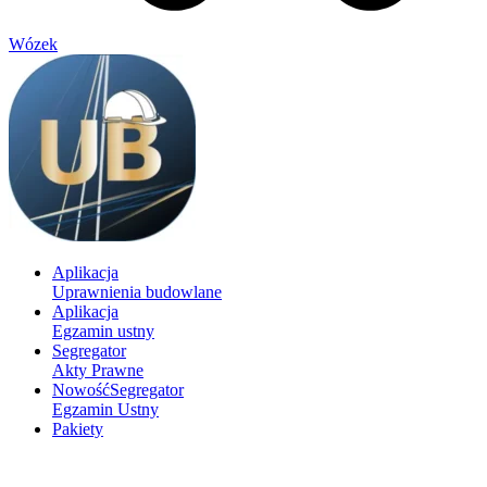
Wózek
Aplikacja
Uprawnienia budowlane
Aplikacja
Egzamin ustny
Segregator
Akty Prawne
Nowość
Segregator
Egzamin Ustny
Pakiety