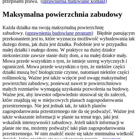
przepisami prawa.
(uprawnienia budowlane kontakt)
Maksymalna powierzchnia zabudowy
Każda działka ma swoją maksymalną powierzchnię
zabudowy.
(uprawnienia budowlane program)
Błędnie panującym
przekonaniem jest to, które wyznacza możliwość wybudowania tak
dużego domu, jak duża jest działka. Podobnie jest w przypadku
małej działki i małego domu. W praktyce na dużej działce
niekoniecznie zawsze stanie duży dom, a na małej działce mały.
Mowa przede wszystkim o tym, że istnieje szereg wytycznych i
ograniczeń. Mowa przede wszystkim o tym, że niektóre części
działki muszą być biologicznie czynne, natomiast niektóre części
roślinnością. Ważne jest także wzięcie pod uwagę maksymalnej
powierzchni zabudowy, ponieważ nawet te powierzchniowo
małych rozmiarów wymagają uzyskania pozwolenia na budowę.
Ważne jest, aby inwestor odpowiednio stosował się do zaleceń,
które znajdują się w miejscowych planach zagospodarowania
przestrzennego. Nie jest jednak tak, że takich planów
zagospodarowania przestrzennego nie da się podważyć. Ważne jest
także wskazanie informacji w planie na temat tego, jaki jest
wskaźnik intensywności zabudowy. Jeżeli takich informacji w
planie nie ma, możemy podważyć taki plan zagospodarowania
przestrzennego. W nim znaleźć może się także minimalna wielkość