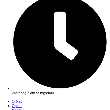
24h/dobę 7 dni w tygodniu
O Nas
Opinie