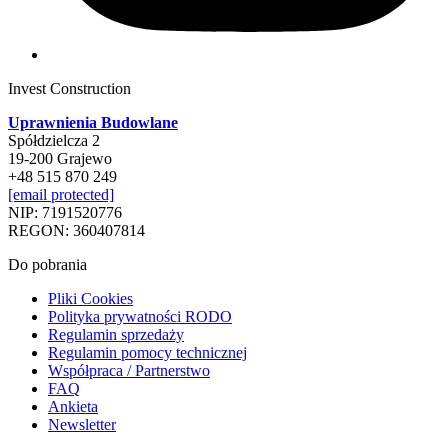
Invest Construction
Uprawnienia Budowlane
Spółdzielcza 2
19-200 Grajewo
+48 515 870 249
[email protected]
NIP: 7191520776
REGON: 360407814
Do pobrania
Pliki Cookies
Polityka prywatności RODO
Regulamin sprzedaży
Regulamin pomocy technicznej
Współpraca / Partnerstwo
FAQ
Ankieta
Newsletter