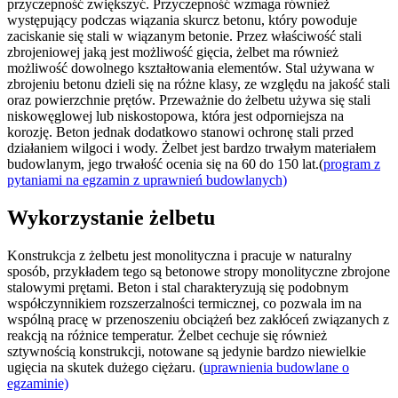
przyczepność zwiększyć. Przyczepność wzmaga również
występujący podczas wiązania skurcz betonu, który powoduje
zaciskanie się stali w wiązanym betonie. Przez właściwość stali
zbrojeniowej jaką jest możliwość gięcia, żelbet ma również
możliwość dowolnego kształtowania elementów. Stal używana w
zbrojeniu betonu dzieli się na różne klasy, ze względu na jakość stali
oraz powierzchnie prętów. Przeważnie do żelbetu używa się stali
niskowęglowej lub niskostopowa, która jest odporniejsza na
korozję. Beton jednak dodatkowo stanowi ochronę stali przed
działaniem wilgoci i wody. Żelbet jest bardzo trwałym materiałem
budowlanym, jego trwałość ocenia się na 60 do 150 lat.(
program z
pytaniami na egzamin z uprawnień budowlanych)
Wykorzystanie żelbetu
Konstrukcja z żelbetu jest monolityczna i pracuje w naturalny
sposób, przykładem tego są betonowe stropy monolityczne zbrojone
stalowymi prętami. Beton i stal charakteryzują się podobnym
współczynnikiem rozszerzalności termicznej, co pozwala im na
wspólną pracę w przenoszeniu obciążeń bez zakłóceń związanych z
reakcją na różnice temperatur. Żelbet cechuje się również
sztywnością konstrukcji, notowane są jedynie bardzo niewielkie
ugięcia na skutek dużego ciężaru. (
uprawnienia budowlane o
egzaminie)