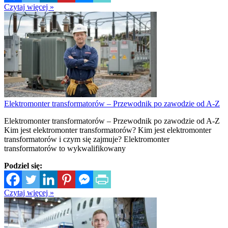
Czytaj więcej »
Elektromonter transformatorów – Przewodnik po zawodzie od A-Z
Elektromonter transformatorów – Przewodnik po zawodzie od A-Z
Kim jest elektromonter transformatorów? Kim jest elektromonter
transformatorów i czym się zajmuje? Elektromonter
transformatorów to wykwalifikowany
Podziel się:
Czytaj więcej »