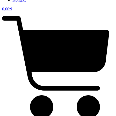
Kontakt
0,00
zł