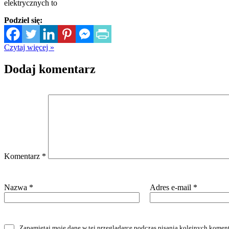
elektrycznych to
Podziel się:
Czytaj więcej »
Dodaj komentarz
Komentarz
*
Nazwa
*
Adres e-mail
*
Zapamiętaj moje dane w tej przeglądarce podczas pisania kolejnych koment