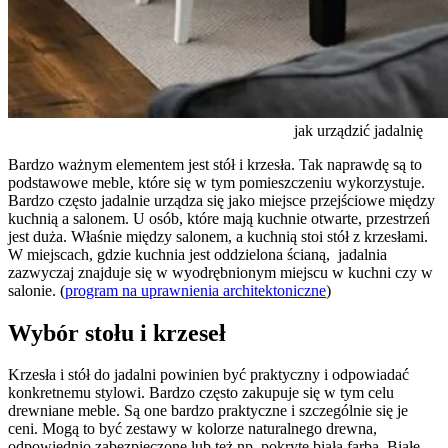
jak urządzić jadalnię
Bardzo ważnym elementem jest stół i krzesła. Tak naprawdę są to
podstawowe meble, które się w tym pomieszczeniu wykorzystuje.
Bardzo często jadalnie urządza się jako miejsce przejściowe między
kuchnią a salonem. U osób, które mają kuchnie otwarte, przestrzeń
jest duża. Właśnie między salonem, a kuchnią stoi stół z krzesłami.
W miejscach, gdzie kuchnia jest oddzielona ścianą, jadalnia
zazwyczaj znajduje się w wyodrębnionym miejscu w kuchni czy w
salonie. (
program na uprawnienia architektoniczne
)
Wybór stołu i krzeseł
Krzesła i stół do jadalni powinien być praktyczny i odpowiadać
konkretnemu stylowi. Bardzo często zakupuje się w tym celu
drewniane meble. Są one bardzo praktyczne i szczególnie się je
ceni. Mogą to być zestawy w kolorze naturalnego drewna,
odpowiednio zabezpieczone lub też np. pokryte białą farbą. Białe