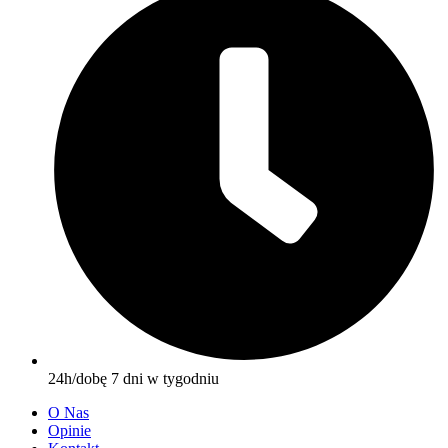
24h/dobę 7 dni w tygodniu
O Nas
Opinie