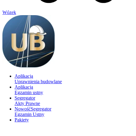
Wózek
Aplikacja
Uprawnienia budowlane
Aplikacja
Egzamin ustny
Segregator
Akty Prawne
Nowość
Segregator
Egzamin Ustny
Pakiety