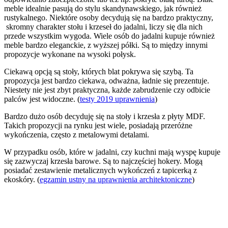
meble idealnie pasują do stylu skandynawskiego, jak również
rustykalnego. Niektóre osoby decydują się na bardzo praktyczny,
skromny charakter stołu i krzeseł do jadalni, liczy się dla nich
przede wszystkim wygoda. Wiele osób do jadalni kupuje również
meble bardzo eleganckie, z wyższej półki. Są to między innymi
propozycje wykonane na wysoki połysk.
Ciekawą opcją są stoły, których blat pokrywa się szybą. Ta
propozycja jest bardzo ciekawa, odważna, ładnie się prezentuje.
Niestety nie jest zbyt praktyczna, każde zabrudzenie czy odbicie
palców jest widoczne. (
testy 2019 uprawnienia
)
Bardzo dużo osób decyduję się na stoły i krzesła z płyty MDF.
Takich propozycji na rynku jest wiele, posiadają przeróżne
wykończenia, często z metalowymi detalami.
W przypadku osób, które w jadalni, czy kuchni mają wyspę kupuje
się zazwyczaj krzesła barowe. Są to najczęściej hokery. Mogą
posiadać zestawienie metalicznych wykończeń z tapicerką z
ekoskóry. (
egzamin ustny na uprawnienia architektoniczne
)