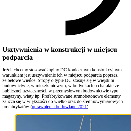
Usztywnienia w konstrukcji w miejscu
podparcia
Jeżeli chcemy stosować łupiny DC koniecznym konstrukcyjnym
warunkiem jest usztywnienie ich w miejscu podparcia poprzez
żelbetowe wieńce. Stropy o typie DC stosuje się w wiejskim
budownictwie, w mieszkaniowym, w budynkach o charakterze
publicznej użyteczności, w przemysłowym budownictwie typu
magazyny, wiaty itp. Prefabrykowane strunobetonowe elementy
zalicza się w większości do wielko oraz do średniowymiarowych
prefabrykatów (
uprawnienia budowlane 2021
).