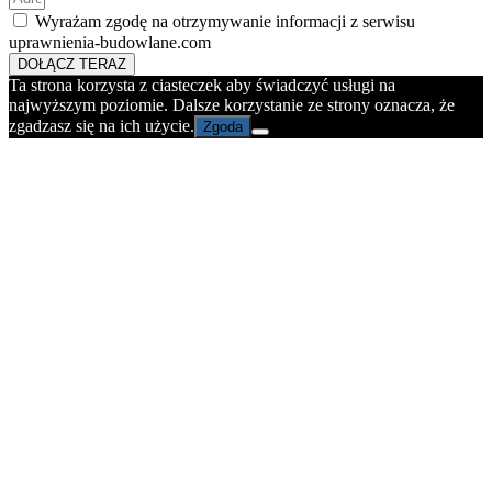
Wyrażam zgodę na otrzymywanie informacji z serwisu
uprawnienia-budowlane.com
DOŁĄCZ TERAZ
Ta strona korzysta z ciasteczek aby świadczyć usługi na
najwyższym poziomie. Dalsze korzystanie ze strony oznacza, że
zgadzasz się na ich użycie.
Zgoda