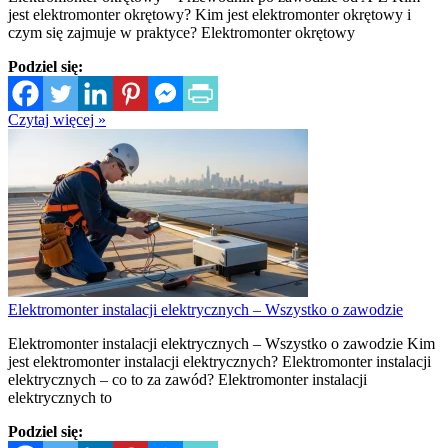
jest elektromonter okrętowy? Kim jest elektromonter okrętowy i
czym się zajmuje w praktyce? Elektromonter okrętowy
Podziel się:
Czytaj więcej »
Elektromonter instalacji elektrycznych – Wszystko o zawodzie
Elektromonter instalacji elektrycznych – Wszystko o zawodzie Kim
jest elektromonter instalacji elektrycznych? Elektromonter instalacji
elektrycznych – co to za zawód? Elektromonter instalacji
elektrycznych to
Podziel się: