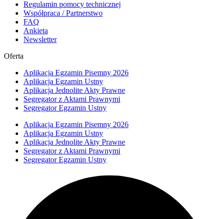
Regulamin pomocy technicznej
Współpraca / Partnerstwo
FAQ
Ankieta
Newsletter
Oferta
Aplikacja Egzamin Pisemny 2026
Aplikacja Egzamin Ustny
Aplikacja Jednolite Akty Prawne
Segregator z Aktami Prawnymi
Segregator Egzamin Ustny
Aplikacja Egzamin Pisemny 2026
Aplikacja Egzamin Ustny
Aplikacja Jednolite Akty Prawne
Segregator z Aktami Prawnymi
Segregator Egzamin Ustny