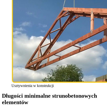
Usztywnienia w konstrukcji
Długości minimalne strunobetonowych
elementów