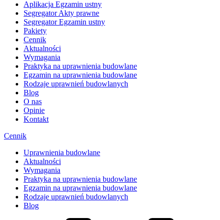
Aplikacja Egzamin ustny
Segregator Akty prawne
Segregator Egzamin ustny
Pakiety
Cennik
Aktualności
Wymagania
Praktyka na uprawnienia budowlane
Egzamin na uprawnienia budowlane
Rodzaje uprawnień budowlanych
Blog
O nas
Opinie
Kontakt
Cennik
Uprawnienia budowlane
Aktualności
Wymagania
Praktyka na uprawnienia budowlane
Egzamin na uprawnienia budowlane
Rodzaje uprawnień budowlanych
Blog