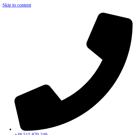
Skip to content
+48 515 870 249