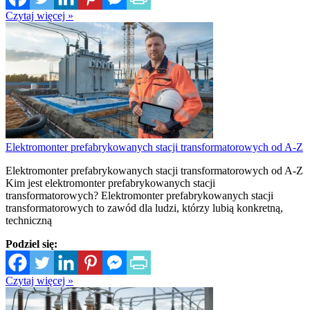
Czytaj więcej »
Elektromonter prefabrykowanych stacji transformatorowych od A-Z
Elektromonter prefabrykowanych stacji transformatorowych od A-Z
Kim jest elektromonter prefabrykowanych stacji
transformatorowych? Elektromonter prefabrykowanych stacji
transformatorowych to zawód dla ludzi, którzy lubią konkretną,
techniczną
Podziel się:
Czytaj więcej »