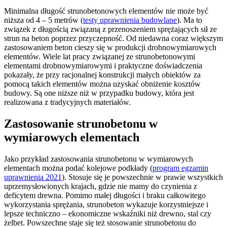
Minimalna długość strunobetonowych elementów nie może być
niższa od 4 – 5 metrów (
testy uprawnienia budowlane
). Ma to
związek z długością związaną z przenoszeniem sprężających sił ze
strun na beton poprzez przyczepność. Od niedawna coraz większym
zastosowaniem beton cieszy się w produkcji drobnowymiarowych
elementów. Wiele lat pracy związanej ze strunobetonowymi
elementami drobnowymiarowymi i praktyczne doświadczenia
pokazały, że przy racjonalnej konstrukcji małych obiektów za
pomocą takich elementów można uzyskać obniżenie kosztów
budowy. Są one niższe niż w przypadku budowy, która jest
realizowana z tradycyjnych materiałów.
Zastosowanie strunobetonu w
wymiarowych elementach
Jako przykład zastosowania strunobetonu w wymiarowych
elementach można podać kolejowe podkłady (
program egzamin
uprawnienia 2021
). Stosuje się je powszechnie w prawie wszystkich
uprzemysłowionych krajach, gdzie nie mamy do czynienia z
deficytem drewna. Pomimo małej długości i braku całkowitego
wykorzystania sprężania, strunobeton wykazuje korzystniejsze i
lepsze techniczno – ekonomiczne wskaźniki niż drewno, stal czy
żelbet. Powszechne staje się też stosowanie strunobetonu do