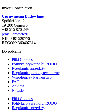
Invest Construction
Uprawnienia Budowlane
Spółdzielcza 2
19-200 Grajewo
+48 515 870 249
[email protected]
NIP: 7191520776
REGON: 360407814
Do pobrania
Pliki Cookies
Polityka prywatności RODO
Regulamin sprzedaży
Regulamin pomocy technicznej
Współpraca / Partnerstwo
FAQ
Ankieta
Newsletter
Pliki Cookies
Polityka prywatności RODO
Regulamin sprzedaży