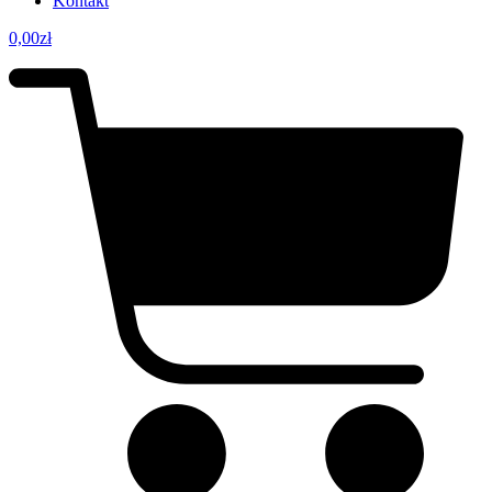
Kontakt
0,00
zł