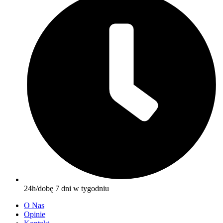
24h/dobę 7 dni w tygodniu
O Nas
Opinie