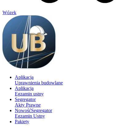
Wózek
Aplikacja
Uprawnienia budowlane
Aplikacja
Egzamin ustny
Segregator
Akty Prawne
Nowość
Segregator
Egzamin Ustny
Pakiety