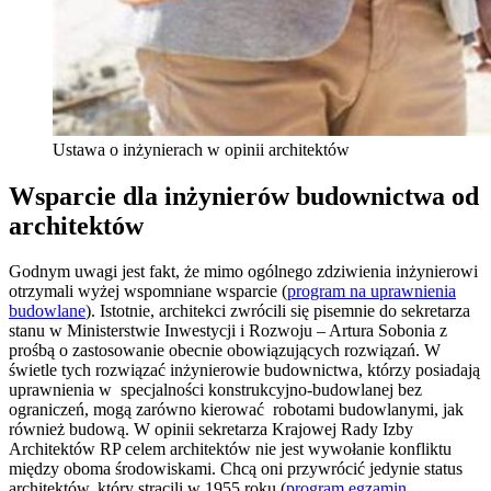
Ustawa o inżynierach w opinii architektów
Wsparcie dla inżynierów budownictwa od
architektów
Godnym uwagi jest fakt, że mimo ogólnego zdziwienia inżynierowi
otrzymali wyżej wspomniane wsparcie (
program na uprawnienia
budowlane
). Istotnie, architekci zwrócili się pisemnie do sekretarza
stanu w Ministerstwie Inwestycji i Rozwoju – Artura Sobonia z
prośbą o zastosowanie obecnie obowiązujących rozwiązań. W
świetle tych rozwiązać inżynierowie budownictwa, którzy posiadają
uprawnienia w specjalności konstrukcyjno-budowlanej bez
ograniczeń, mogą zarówno kierować robotami budowlanymi, jak
również budową. W opinii sekretarza Krajowej Rady Izby
Architektów RP celem architektów nie jest wywołanie konfliktu
między oboma środowiskami. Chcą oni przywrócić jedynie status
architektów, który stracili w 1955 roku (
program egzamin