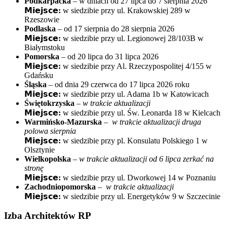
Podkarpacka
– w dniach od 27 lipca do 7 sierpnia 2026
𝗠𝗶𝗲𝗷𝘀𝗰𝗲:
w siedzibie przy ul. Krakowskiej 289 w
Rzeszowie
Podlaska
– od 17 sierpnia do 28 sierpnia 2026
𝗠𝗶𝗲𝗷𝘀𝗰𝗲:
w siedzibie przy ul. Legionowej 28/103B w
Białymstoku
Pomorska
– od 20 lipca do 31 lipca 2026
𝗠𝗶𝗲𝗷𝘀𝗰𝗲:
w siedzibie przy Al. Rzeczypospolitej 4/155 w
Gdańsku
Śląska
– od dnia 29 czerwca do 17 lipca 2026 roku
𝗠𝗶𝗲𝗷𝘀𝗰𝗲:
w siedzibie przy ul. Adama 1b w Katowicach
Świętokrzyska
–
w trakcie aktualizacji
𝗠𝗶𝗲𝗷𝘀𝗰𝗲:
w siedzibie przy ul. Św. Leonarda 18 w Kielcach
Warmińsko-Mazurska
–
w trakcie aktualizacji druga
polowa sierpnia
𝗠𝗶𝗲𝗷𝘀𝗰𝗲:
w siedzibie przy pl. Konsulatu Polskiego 1 w
Olsztynie
Wielkopolska
–
w trakcie aktualizacji od 6 lipca zerkać na
stronę
𝗠𝗶𝗲𝗷𝘀𝗰𝗲:
w siedzibie przy ul. Dworkowej 14 w Poznaniu
Zachodniopomorska
–
w trakcie aktualizacji
𝗠𝗶𝗲𝗷𝘀𝗰𝗲:
w siedzibie przy ul. Energetyków 9 w Szczecinie
Izba Architektów RP