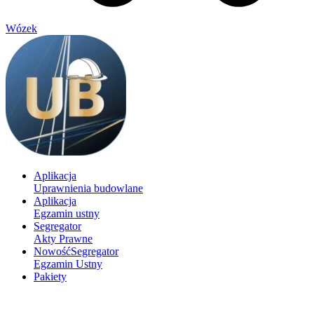
Wózek
Aplikacja
Uprawnienia budowlane
Aplikacja
Egzamin ustny
Segregator
Akty Prawne
Nowość
Segregator
Egzamin Ustny
Pakiety