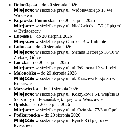
Dolnośląska
– do 20 sierpnia 2026
𝗠𝗶𝗲𝗷𝘀𝗰𝗲:
w siedzibie przy ul. Wróblewskiego 18 we
Wrocławiu
Kujawsko-Pomorska
– do 20 sierpnia 2026
𝗠𝗶𝗲𝗷𝘀𝗰𝗲:
w siedzibie przy ul. Niedźwiedzia 7/2 ( I piętro)
w Bydgoszczy
Lubelska
– do 20 sierpnia 2026
𝗠𝗶𝗲𝗷𝘀𝗰𝗲:
w siedzibie przy Grodzka 3 w Lublinie
Lubuska
– do 20 sierpnia 2026
𝗠𝗶𝗲𝗷𝘀𝗰𝗲:
w siedzibie przy ul. Stefana Batorego 16/10 w
Zielonej Górze
Łódzka
– do 20 sierpnia 2026
𝗠𝗶𝗲𝗷𝘀𝗰𝗲:
w siedzibie przy ul. ul. Północna 12 w Łodzi
Małopolska
– do 20 sierpnia 2026
𝗠𝗶𝗲𝗷𝘀𝗰𝗲:
w siedzibie przy ul. ul. Kraszewskiego 36 w
Krakowie
Mazowiecka
– do 20 sierpnia 2026
𝗠𝗶𝗲𝗷𝘀𝗰𝗲:
w siedzibie przy ul. Koszykowa 54, wejście B
(od strony ul. Poznańskiej), I piętro w Warszawie
Opolska
– do 20 sierpnia 2026
𝗠𝗶𝗲𝗷𝘀𝗰𝗲:
w siedzibie przy ul. ul. Ozimska 77/3 w Opolu
Podkarpacka
– do 20 sierpnia 2026
𝗠𝗶𝗲𝗷𝘀𝗰𝗲:
w siedzibie przy ul. Rynek 8 (I piętro) w
Rzeszowie