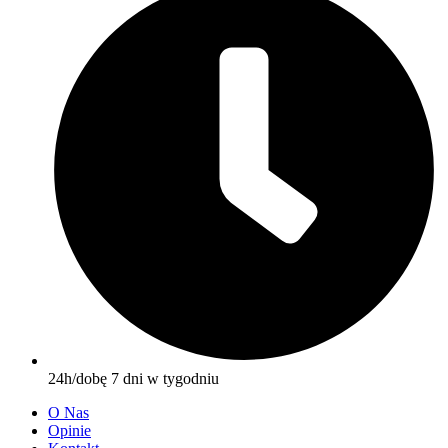
24h/dobę 7 dni w tygodniu
O Nas
Opinie