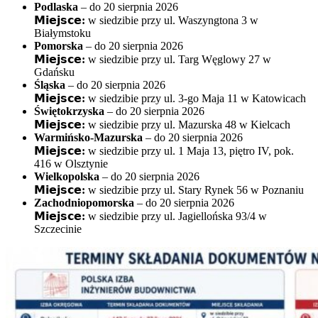
Podlaska
– do 20 sierpnia 2026
𝗠𝗶𝗲𝗷𝘀𝗰𝗲:
w siedzibie przy ul. Waszyngtona 3 w
Białymstoku
Pomorska
– do 20 sierpnia 2026
𝗠𝗶𝗲𝗷𝘀𝗰𝗲:
w siedzibie przy ul. Targ Węglowy 27 w
Gdańsku
Śląska
– do 20 sierpnia 2026
𝗠𝗶𝗲𝗷𝘀𝗰𝗲:
w siedzibie przy ul. 3-go Maja 11 w Katowicach
Świętokrzyska
– do 20 sierpnia 2026
𝗠𝗶𝗲𝗷𝘀𝗰𝗲:
w siedzibie przy ul. Mazurska 48 w Kielcach
Warmińsko-Mazurska
– do 20 sierpnia 2026
𝗠𝗶𝗲𝗷𝘀𝗰𝗲:
w siedzibie przy ul. 1 Maja 13, piętro IV, pok.
416 w Olsztynie
Wielkopolska
– do 20 sierpnia 2026
𝗠𝗶𝗲𝗷𝘀𝗰𝗲:
w siedzibie przy ul. Stary Rynek 56 w Poznaniu
Zachodniopomorska
– do 20 sierpnia 2026
𝗠𝗶𝗲𝗷𝘀𝗰𝗲:
w siedzibie przy ul. Jagiellońska 93/4 w
Szczecinie