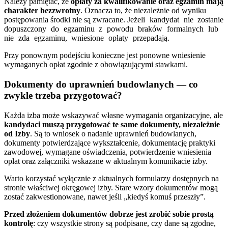
Należy pamiętać, że
opłaty za kwalifikowanie oraz egzamin mają
charakter bezzwrotny
. Oznacza to, że niezależnie od wyniku
postępowania środki nie są zwracane.
Jeżeli kandydat nie zostanie
dopuszczony do egzaminu z powodu braków formalnych lub
nie zda egzaminu, wniesione opłaty przepadają.
Przy ponownym podejściu konieczne jest ponowne wniesienie
wymaganych opłat zgodnie z obowiązującymi stawkami.
Dokumenty do uprawnień budowlanych — co
zwykle trzeba przygotować?
Każda izba może wskazywać własne wymagania organizacyjne, ale
kandydaci muszą przygotować te same dokumenty, niezależnie
od Izby
. Są to wniosek o nadanie uprawnień budowlanych,
dokumenty potwierdzające wykształcenie, dokumentację praktyki
zawodowej, wymagane oświadczenia, potwierdzenie wniesienia
opłat oraz załączniki wskazane w aktualnym komunikacie izby.
Warto korzystać wyłącznie z aktualnych formularzy dostępnych na
stronie właściwej okręgowej izby. Stare wzory dokumentów mogą
zostać zakwestionowane, nawet jeśli „kiedyś komuś przeszły”.
Przed złożeniem dokumentów dobrze jest zrobić sobie prostą
kontrolę
: czy wszystkie strony są podpisane, czy dane są zgodne,