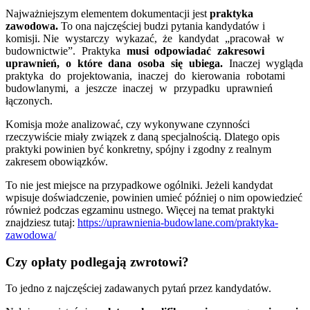
Najważniejszym elementem dokumentacji jest
praktyka
zawodowa.
To ona najczęściej budzi pytania kandydatów i
komisji.
Nie wystarczy wykazać, że kandydat „pracował w
budownictwie”. Praktyka
musi odpowiadać zakresowi
uprawnień, o które dana osoba się ubiega.
Inaczej wygląda
praktyka do projektowania, inaczej do kierowania robotami
budowlanymi, a jeszcze inaczej w przypadku uprawnień
łączonych.
Komisja może analizować, czy wykonywane czynności
rzeczywiście miały związek z daną specjalnością. Dlatego opis
praktyki powinien być konkretny, spójny i zgodny z realnym
zakresem obowiązków.
To nie jest miejsce na przypadkowe ogólniki. Jeżeli kandydat
wpisuje doświadczenie, powinien umieć później o nim opowiedzieć
również podczas egzaminu ustnego. Więcej na temat praktyki
znajdziesz tutaj:
https://uprawnienia-budowlane.com/praktyka-
zawodowa/
Czy opłaty podlegają zwrotowi?
To jedno z najczęściej zadawanych pytań przez kandydatów.