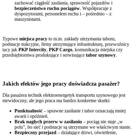
zachować ciągłość zasilania, sprawność pojazdów i
bezpieczeństwo ruchu pociągów
. Współpracuje z
dyspozytorami, personelem ruchu i – pośrednio – z
maszynistami.
Typowe
miejsca pracy
to m.in. zakłady utrzymania taboru,
podstacje trakcyjne, firmy utrzymujące infrastrukturę, przewoźnicy
tacy jak
PKP Intercity
,
PKP Cargo
, komunikacja miejska czy
przedsiębiorstwa produkujące i serwisujące
tabor szynowy
.
Jakich efektów jego pracy doświadcza pasażer?
Dla pasażera technik elektroenergetyk transportu szynowego jest
niewidoczny, ale jego praca ma bardzo konkretne skutki:
Punktualność
– sprawne zasilanie i tabor oznaczają mniej
awarii i opóźnień.
Brak nagłych przerw w zasilaniu
– pociąg nie staje „w
polu”, bo sieć i podstacje są utrzymane we właściwym stanie.
Bezpieczny przejazd
– działające drzwi, oświetlenie,