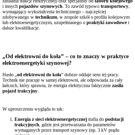
zasilania trakcji elektrycznej) oraz specjalisty od
taboru kolejowego
i innych
pojazdów szynowych
. To zawód typowo
transportowy
,
wymagający wykształcenia technicznego – najczęściej
zdobywanego w
technikum
, w zespole szkół o profilu kolejowym
lub elektroenergetycznym, uzupełnianego o
praktyki zawodowe
i
dalsze kwalifikacje.
„Od elektrowni do koła” – co to znaczy w praktyce
elektroenergetyki szynowej?
Hasło „
od elektrowni do koła
” dobrze oddaje sens tej pracy.
Technik nie pracuje w samej elektrowni, ale odpowiada za cały
łańcuch, który sprawia, że energia elektryczna faktycznie
zasila
pojazd trakcyjny
.
W uproszczeniu wygląda to tak:
Energia z sieci elektroenergetycznej
trafia do
podstacji
trakcyjnych
, gdzie jest przetwarzana do parametrów
wymaganych przez transport szynowy (np. 3 kV prądu