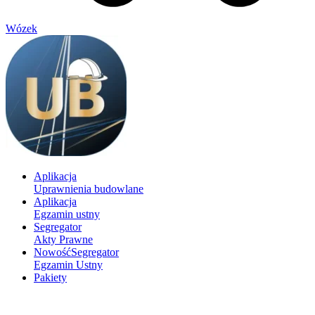
Wózek
Aplikacja
Uprawnienia budowlane
Aplikacja
Egzamin ustny
Segregator
Akty Prawne
Nowość
Segregator
Egzamin Ustny
Pakiety