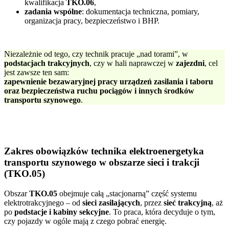
kwalifikacja
TKO.06
,
zadania wspólne
: dokumentacja techniczna, pomiary,
organizacja pracy, bezpieczeństwo i BHP.
Niezależnie od tego, czy technik pracuje „nad torami”, w
podstacjach trakcyjnych
, czy w hali naprawczej w
zajezdni
, cel
jest zawsze ten sam:
zapewnienie bezawaryjnej pracy urządzeń zasilania i taboru
oraz bezpieczeństwa ruchu pociągów i innych środków
transportu szynowego
.
Zakres obowiązków technika elektroenergetyka
transportu szynowego w obszarze sieci i trakcji
(TKO.05)
Obszar
TKO.05
obejmuje całą „stacjonarną” część systemu
elektrotrakcyjnego – od
sieci zasilających
, przez
sieć trakcyjną
, aż
po
podstacje i kabiny sekcyjne
. To praca, która decyduje o tym,
czy pojazdy w ogóle mają z czego pobrać energię.