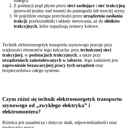
stałego).
Z podstacji prąd płynie przez
sieci zasilające
i
sieć trakcyjną
(przewód jezdny nad torami) do pantografu lub trzeciej szyny.
W pojeździe energia przechodzi przez
urządzenia zasilania
trakcji
, przekształtniki i układy sterowania, aż do
silników
trakcyjnych
, które napędzają zestawy kołowe.
Technik elektroenergetyk transportu szynowego pracuje przy
większości elementów tego łańcucha: przy
technicznej sieci
trakcyjnej
, w
podstacjach trakcyjnych
, a także przy
urządzeniach zainstalowanych w taborze
. Jego zadaniem jest
zapewnienie bezawaryjnej pracy tych urządzeń
oraz
bezpieczeństwa całego systemu.
Czym różni się technik elektroenergetyk transportu
szynowego od „zwykłego elektryka” i
elektromontera?
Różnica jest zasadnicza i dotyczy skali, odpowiedzialności oraz
środowiska pracy.