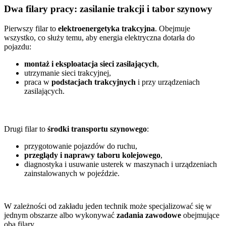
Dwa filary pracy: zasilanie trakcji i tabor szynowy
Pierwszy filar to
elektroenergetyka trakcyjna
. Obejmuje
wszystko, co służy temu, aby energia elektryczna dotarła do
pojazdu:
montaż i eksploatacja sieci zasilających
,
utrzymanie sieci trakcyjnej,
praca w
podstacjach trakcyjnych
i przy urządzeniach
zasilających.
Drugi filar to
środki transportu szynowego
:
przygotowanie pojazdów do ruchu,
przeglądy i naprawy taboru kolejowego
,
diagnostyka i usuwanie usterek w maszynach i urządzeniach
zainstalowanych w pojeździe.
W zależności od zakładu jeden technik może specjalizować się w
jednym obszarze albo wykonywać
zadania zawodowe
obejmujące
oba filary.