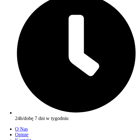
24h/dobę 7 dni w tygodniu
O Nas
Opinie