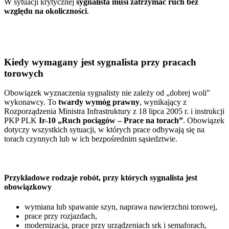
W sytuacji krytycznej
sygnalista musi zatrzymać ruch bez
względu na okoliczności
.
Kiedy wymagany jest sygnalista przy pracach
torowych
Obowiązek wyznaczenia sygnalisty nie zależy od „dobrej woli”
wykonawcy. To
twardy wymóg prawny
, wynikający z
Rozporządzenia Ministra Infrastruktury z 18 lipca 2005 r. i instrukcji
PKP PLK
Ir-10 „Ruch pociągów – Prace na torach”
. Obowiązek
dotyczy wszystkich sytuacji, w których prace odbywają się na
torach czynnych lub w ich bezpośrednim sąsiedztwie.
Przykładowe rodzaje robót, przy których sygnalista jest
obowiązkowy
wymiana lub spawanie szyn, naprawa nawierzchni torowej,
prace przy rozjazdach,
modernizacja, prace przy urządzeniach srk i semaforach,