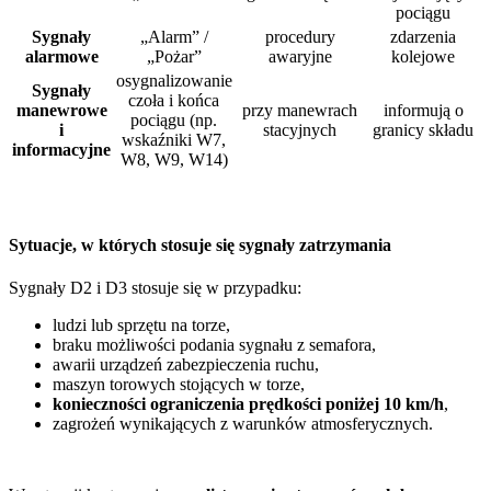
pociągu
Sygnały
„Alarm” /
procedury
zdarzenia
alarmowe
„Pożar”
awaryjne
kolejowe
osygnalizowanie
Sygnały
czoła i końca
manewrowe
przy manewrach
informują o
pociągu (np.
i
stacyjnych
granicy składu
wskaźniki W7,
informacyjne
W8, W9, W14)
Sytuacje, w których stosuje się sygnały zatrzymania
Sygnały D2 i D3 stosuje się w przypadku:
ludzi lub sprzętu na torze,
braku możliwości podania sygnału z semafora,
awarii urządzeń zabezpieczenia ruchu,
maszyn torowych stojących w torze,
konieczności ograniczenia prędkości poniżej 10 km/h
,
zagrożeń wynikających z warunków atmosferycznych.