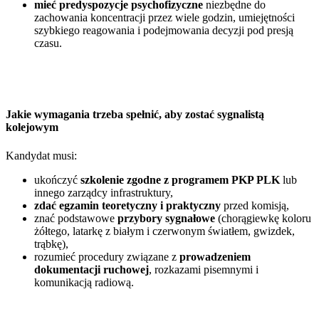
mieć predyspozycje psychofizyczne
niezbędne do
zachowania koncentracji przez wiele godzin, umiejętności
szybkiego reagowania i podejmowania decyzji pod presją
czasu.
Jakie wymagania trzeba spełnić, aby zostać sygnalistą
kolejowym
Kandydat musi:
ukończyć
szkolenie zgodne z programem PKP PLK
lub
innego zarządcy infrastruktury,
zdać egzamin teoretyczny i praktyczny
przed komisją,
znać podstawowe
przybory sygnałowe
(chorągiewkę koloru
żółtego, latarkę z białym i czerwonym światłem, gwizdek,
trąbkę),
rozumieć procedury związane z
prowadzeniem
dokumentacji ruchowej
, rozkazami pisemnymi i
komunikacją radiową.