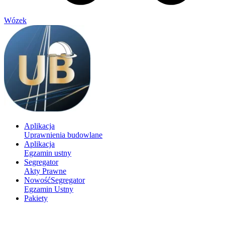
Wózek
Aplikacja
Uprawnienia budowlane
Aplikacja
Egzamin ustny
Segregator
Akty Prawne
Nowość
Segregator
Egzamin Ustny
Pakiety