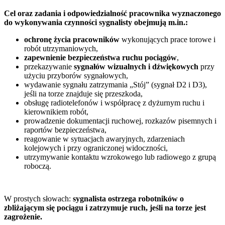
Cel oraz zadania i odpowiedzialność pracownika wyznaczonego
do wykonywania czynności sygnalisty obejmują m.in.:
ochronę życia pracowników
wykonujących prace torowe i
robót utrzymaniowych,
zapewnienie bezpieczeństwa ruchu pociągów
,
przekazywanie
sygnałów wizualnych i dźwiękowych
przy
użyciu przyborów sygnałowych,
wydawanie sygnału zatrzymania „Stój” (sygnał D2 i D3),
jeśli na torze znajduje się przeszkoda,
obsługę radiotelefonów i współpracę z dyżurnym ruchu i
kierownikiem robót,
prowadzenie dokumentacji ruchowej, rozkazów pisemnych i
raportów bezpieczeństwa,
reagowanie w sytuacjach awaryjnych, zdarzeniach
kolejowych i przy ograniczonej widoczności,
utrzymywanie kontaktu wzrokowego lub radiowego z grupą
roboczą.
W prostych słowach:
sygnalista ostrzega robotników o
zbliżającym się pociągu i zatrzymuje ruch, jeśli na torze jest
zagrożenie.