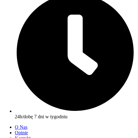
24h/dobę 7 dni w tygodniu
O Nas
Opinie