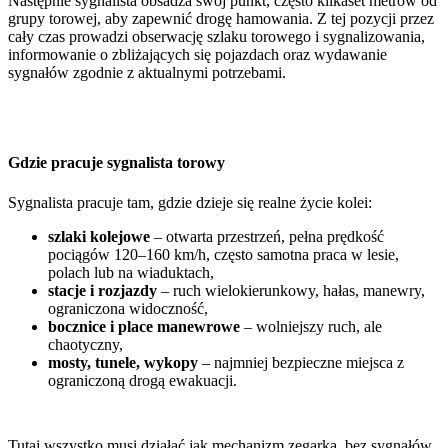
Następnie sygnalista obsadza swój punkt, często kilkaset metrów od
grupy torowej, aby zapewnić drogę hamowania. Z tej pozycji przez
cały czas prowadzi obserwację szlaku torowego i sygnalizowania,
informowanie o zbliżających się pojazdach oraz wydawanie
sygnałów zgodnie z aktualnymi potrzebami.
Gdzie pracuje sygnalista torowy
Sygnalista pracuje tam, gdzie dzieje się realne życie kolei:
szlaki kolejowe
– otwarta przestrzeń, pełna prędkość
pociągów 120–160 km/h, często samotna praca w lesie,
polach lub na wiaduktach,
stacje i rozjazdy
– ruch wielokierunkowy, hałas, manewry,
ograniczona widoczność,
bocznice i place manewrowe
– wolniejszy ruch, ale
chaotyczny,
mosty, tunele, wykopy
– najmniej bezpieczne miejsca z
ograniczoną drogą ewakuacji.
Tutaj wszystko musi działać jak mechanizm zegarka, bez sygnałów