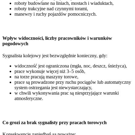
roboty budowlane na liniach, mostach i wiaduktach,
roboty trakcyjne nad czynnymi torami,
manewry i ruchy pojazdów pomocniczych.
Wpływ widoczności, liczby pracowników i warunków
pogodowych
Sygnalista kolejowy jest bezwzględnie konieczny, gdy:
widoczność jest ograniczona (mgła, noc, deszcz, śnieżyca),
prace wykonuje więcej niż 3–5 osób,
na torze pracują maszyny torowe,
prace są prowadzone przy ruchu pociągów lub automatyczny
system ostrzegania jest niewystarczający,
w chwili wykonywania prac są niesprzyjające warunki
atmosferyczne.
Co grozi za brak sygnalisty przy pracach torowych
Konsekwencje zaniedbań są poważne: