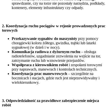
sprawdzanie, czy na torze nie pozostały narzędzia, podkłady,
kontenery, elementy infrastruktury czy odpady.
2. Koordynacja ruchu pociągów w rejonie prowadzonych prac
torowych
Przekazywanie sygnałów do maszynisty
przy pomocy
chorągiewki koloru żółtego, gwizdka, trąbki lub latarki
sygnałowej (w dzień i w nocy).
Komunikacja radiowa z dyżurnym ruchu
– obsługa
radiotelefonów, uzgadnianie zezwolenia na wejście na tor,
zatrzymanie ruchu lub wznowienie przejazdów.
Współpraca z kierownikiem robót
i zespołami torowymi
przy naprawach, manewrach i kontrolach technicznych.
Koordynacja prac manewrowych
– szczególnie na
bocznicach i stacjach, gdzie ruch jest nieprzewidywalny i
wielokierunkowy.
3. Odpowiedzialność za prawidłowe zabezpieczenie miejsca
robót