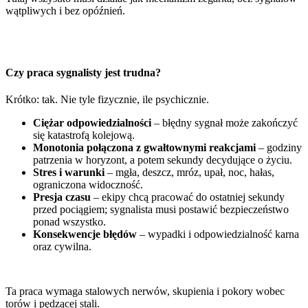
wątpliwych i bez opóźnień.
Czy praca sygnalisty jest trudna?
Krótko: tak. Nie tyle fizycznie, ile psychicznie.
Ciężar odpowiedzialności
– błędny sygnał może zakończyć
się katastrofą kolejową.
Monotonia połączona z gwałtownymi reakcjami
– godziny
patrzenia w horyzont, a potem sekundy decydujące o życiu.
Stres i warunki
– mgła, deszcz, mróz, upał, noc, hałas,
ograniczona widoczność.
Presja czasu
– ekipy chcą pracować do ostatniej sekundy
przed pociągiem; sygnalista musi postawić bezpieczeństwo
ponad wszystko.
Konsekwencje błędów
– wypadki i odpowiedzialność karna
oraz cywilna.
Ta praca wymaga stalowych nerwów, skupienia i pokory wobec
torów i pędzącej stali.