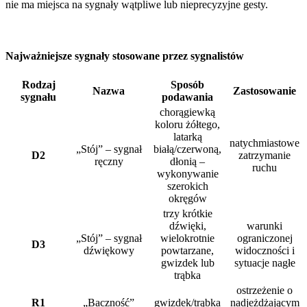
nie ma miejsca na sygnały wątpliwe lub nieprecyzyjne gesty.
Najważniejsze sygnały stosowane przez sygnalistów
Rodzaj
Sposób
Nazwa
Zastosowanie
sygnału
podawania
chorągiewką
koloru żółtego,
latarką
natychmiastowe
„Stój” – sygnał
białą/czerwoną,
D2
zatrzymanie
ręczny
dłonią –
ruchu
wykonywanie
szerokich
okręgów
trzy krótkie
dźwięki,
warunki
„Stój” – sygnał
wielokrotnie
ograniczonej
D3
dźwiękowy
powtarzane,
widoczności i
gwizdek lub
sytuacje nagłe
trąbka
ostrzeżenie o
R1
„Baczność”
gwizdek/trąbka
nadjeżdżającym