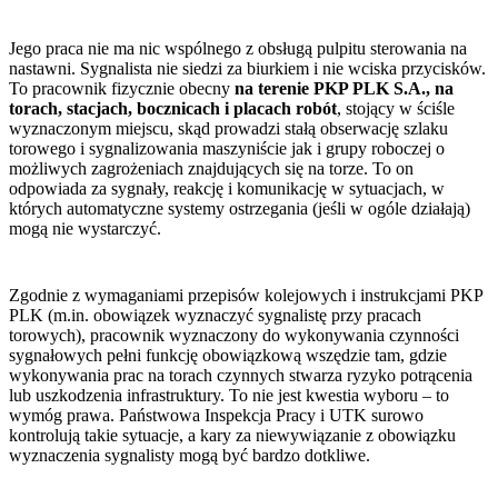
Jego praca nie ma nic wspólnego z obsługą pulpitu sterowania na
nastawni. Sygnalista nie siedzi za biurkiem i nie wciska przycisków.
To pracownik fizycznie obecny
na terenie PKP PLK S.A., na
torach, stacjach, bocznicach i placach robót
, stojący w ściśle
wyznaczonym miejscu, skąd prowadzi stałą obserwację szlaku
torowego i sygnalizowania maszyniście jak i grupy roboczej o
możliwych zagrożeniach znajdujących się na torze. To on
odpowiada za sygnały, reakcję i komunikację w sytuacjach, w
których automatyczne systemy ostrzegania (jeśli w ogóle działają)
mogą nie wystarczyć.
Zgodnie z wymaganiami przepisów kolejowych i instrukcjami PKP
PLK (m.in. obowiązek wyznaczyć sygnalistę przy pracach
torowych), pracownik wyznaczony do wykonywania czynności
sygnałowych pełni funkcję obowiązkową wszędzie tam, gdzie
wykonywania prac na torach czynnych stwarza ryzyko potrącenia
lub uszkodzenia infrastruktury. To nie jest kwestia wyboru – to
wymóg prawa. Państwowa Inspekcja Pracy i UTK surowo
kontrolują takie sytuacje, a kary za niewywiązanie z obowiązku
wyznaczenia sygnalisty mogą być bardzo dotkliwe.