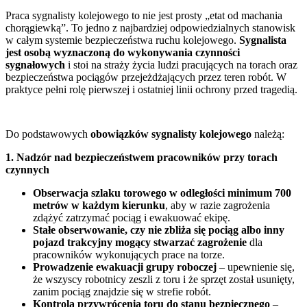
Praca sygnalisty kolejowego to nie jest prosty „etat od machania
chorągiewką”. To jedno z najbardziej odpowiedzialnych stanowisk
w całym systemie bezpieczeństwa ruchu kolejowego.
Sygnalista
jest osobą wyznaczoną do wykonywania czynności
sygnałowych
i stoi na straży życia ludzi pracujących na torach oraz
bezpieczeństwa pociągów przejeżdżających przez teren robót. W
praktyce pełni rolę pierwszej i ostatniej linii ochrony przed tragedią.
Do podstawowych
obowiązków sygnalisty kolejowego
należą:
1. Nadzór nad bezpieczeństwem pracowników przy torach
czynnych
Obserwacja szlaku torowego w odległości minimum 700
metrów w każdym kierunku
, aby w razie zagrożenia
zdążyć zatrzymać pociąg i ewakuować ekipę.
Stałe obserwowanie, czy nie zbliża się pociąg albo inny
pojazd trakcyjny mogący stwarzać zagrożenie
dla
pracowników wykonujących prace na torze.
Prowadzenie ewakuacji grupy roboczej
– upewnienie się,
że wszyscy robotnicy zeszli z toru i że sprzęt został usunięty,
zanim pociąg znajdzie się w strefie robót.
Kontrola przywrócenia toru do stanu bezpiecznego
–