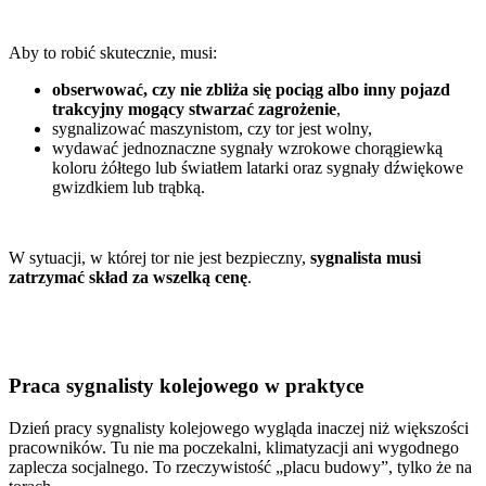
Aby to robić skutecznie, musi:
obserwować, czy nie zbliża się pociąg albo inny pojazd
trakcyjny mogący stwarzać zagrożenie
,
sygnalizować maszynistom, czy tor jest wolny,
wydawać jednoznaczne sygnały wzrokowe chorągiewką
koloru żółtego lub światłem latarki oraz sygnały dźwiękowe
gwizdkiem lub trąbką.
W sytuacji, w której tor nie jest bezpieczny,
sygnalista musi
zatrzymać skład za wszelką cenę
.
Praca sygnalisty kolejowego w praktyce
Dzień pracy sygnalisty kolejowego wygląda inaczej niż większości
pracowników. Tu nie ma poczekalni, klimatyzacji ani wygodnego
zaplecza socjalnego. To rzeczywistość „placu budowy”, tylko że na