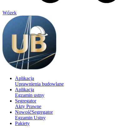
Wózek
Aplikacja
Uprawnienia budowlane
Aplikacja
Egzamin ustny
Segregator
Akty Prawne
Nowość
Segregator
Egzamin Ustny
Pakiety