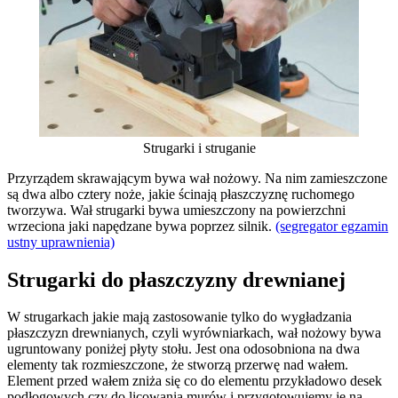
Strugarki i struganie
Przyrządem skrawającym bywa wał nożowy. Na nim zamieszczone
są dwa albo cztery noże, jakie ścinają płaszczyznę ruchomego
tworzywa. Wał strugarki bywa umieszczony na powierzchni
wrzeciona jaki napędzane bywa poprzez silnik.
(segregator egzamin
ustny uprawnienia)
Strugarki do płaszczyzny drewnianej
W strugarkach jakie mają zastosowanie tylko do wygładzania
płaszczyzn drewnianych, czyli wyrówniarkach, wał nożowy bywa
ugruntowany poniżej płyty stołu. Jest ona odosobniona na dwa
elementy tak rozmieszczone, że stworzą przerwę nad wałem.
Element przed wałem zniża się co do elementu przykładowo desek
podłogowych czy do licowania murów i przygotowujemy je na