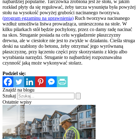
najbardziej popularne. Tarczówka zrobiona jest ze stołu, w jakim
rozkład płyty da się regulować, żeby tarcza wysunięta była powyżej
stołu na wysokość powyżej grubości nacinanego tworzywa.
(program egzaminu na uprawnienia)
Ruch tworzywa nacinanego
wzdłuż umożliwia listwa prowadząca, umieszczona na stole. W
kilku pilarkach stół będzie pochylony, przez co damy radę nacinać
na skos. Struganie posiada na celu wygładzenie płaszczyzny
drewna, ale w ciesiołce nie jest to zwykle w działaniu. Cieśla struga
deski na szablony do betonu, żeby otrzymać jego wyrównaną
płaszczyznę, przy łączeniu części przy skorzystaniu z kleju albo
wyrabiania narzędzi. Struganie to najbardziej rozpoznawalna
czynność jaką może wykonywać stolarz.
Podziel się:
Znajdź na blogu
Szukaj
Ostatnie wpisy