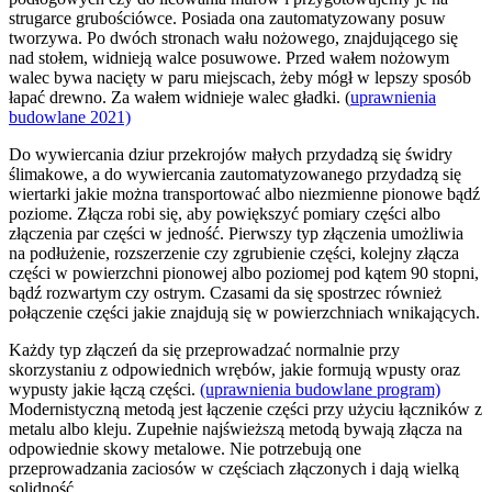
strugarce grubościówce. Posiada ona zautomatyzowany posuw
tworzywa. Po dwóch stronach wału nożowego, znajdującego się
nad stołem, widnieją walce posuwowe. Przed wałem nożowym
walec bywa nacięty w paru miejscach, żeby mógł w lepszy sposób
łapać drewno. Za wałem widnieje walec gładki. (
uprawnienia
budowlane 2021)
Do wywiercania dziur przekrojów małych przydadzą się świdry
ślimakowe, a do wywiercania zautomatyzowanego przydadzą się
wiertarki jakie można transportować albo niezmienne pionowe bądź
poziome. Złącza robi się, aby powiększyć pomiary części albo
złączenia par części w jedność. Pierwszy typ złączenia umożliwia
na podłużenie, rozszerzenie czy zgrubienie części, kolejny złącza
części w powierzchni pionowej albo poziomej pod kątem 90 stopni,
bądź rozwartym czy ostrym. Czasami da się spostrzec również
połączenie części jakie znajdują się w powierzchniach wnikających.
Każdy typ złączeń da się przeprowadzać normalnie przy
skorzystaniu z odpowiednich wrębów, jakie formują wpusty oraz
wypusty jakie łączą części.
(uprawnienia budowlane program)
Modernistyczną metodą jest łączenie części przy użyciu łączników z
metalu albo kleju. Zupełnie najświeższą metodą bywają złącza na
odpowiednie skowy metalowe. Nie potrzebują one
przeprowadzania zaciosów w częściach złączonych i dają wielką
solidność.