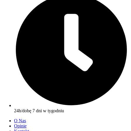
24h/dobę 7 dni w tygodniu
O Nas
Opinie