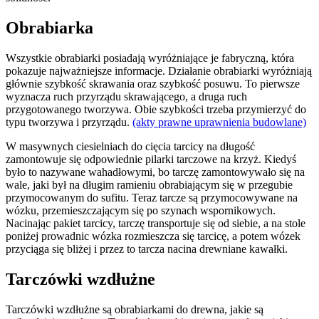
Obrabiarka
Wszystkie obrabiarki posiadają wyróżniające je fabryczną, która
pokazuje najważniejsze informacje. Działanie obrabiarki wyróżniają
głównie szybkość skrawania oraz szybkość posuwu. To pierwsze
wyznacza ruch przyrządu skrawającego, a druga ruch
przygotowanego tworzywa. Obie szybkości trzeba przymierzyć do
typu tworzywa i przyrządu.
(akty prawne uprawnienia budowlane)
W masywnych ciesielniach do cięcia tarcicy na długość
zamontowuje się odpowiednie pilarki tarczowe na krzyż. Kiedyś
było to nazywane wahadłowymi, bo tarczę zamontowywało się na
wale, jaki był na długim ramieniu obrabiającym się w przegubie
przymocowanym do sufitu. Teraz tarcze są przymocowywane na
wózku, przemieszczającym się po szynach wspornikowych.
Nacinając pakiet tarcicy, tarczę transportuje się od siebie, a na stole
poniżej prowadnic wózka rozmieszcza się tarcicę, a potem wózek
przyciąga się bliżej i przez to tarcza nacina drewniane kawałki.
Tarczówki wzdłużne
Tarczówki wzdłużne są obrabiarkami do drewna, jakie są