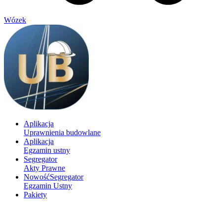
Wózek
Aplikacja
Uprawnienia budowlane
Aplikacja
Egzamin ustny
Segregator
Akty Prawne
Nowość
Segregator
Egzamin Ustny
Pakiety