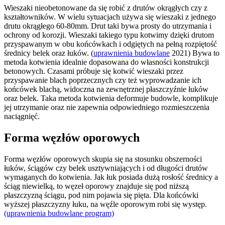
Wieszaki nieobetonowane da się robić z drutów okrągłych czy z
kształtowników. W wielu sytuacjach używa się wieszaki z jednego
drutu okrągłego 60-80mm. Drut taki bywa prosty do utrzymania i
ochrony od korozji. Wieszaki takiego typu kotwimy dzięki drutom
przyspawanym w obu końcówkach i odgiętych na pełną rozpiętość
średnicy belek oraz łuków. (
uprawnienia budowlane
2021) Bywa to
metoda kotwienia idealnie dopasowana do własności konstrukcji
betonowych. Czasami próbuje się kotwić wieszaki przez
przyspawanie blach poprzecznych czy też wyprowadzanie ich
końcówek blachą, widoczna na zewnętrznej płaszczyźnie łuków
oraz belek. Taka metoda kotwienia deformuje budowle, komplikuje
jej utrzymanie oraz nie zapewnia odpowiedniego rozmieszczenia
naciągnięć.
Forma węzłów oporowych
Forma węzłów oporowych skupia się na stosunku obszerności
łuków, ściągów czy belek usztywniających i od długości drutów
wymaganych do kotwienia. Jak łuk posiada dużą rosłość średnicy a
ściąg niewielką, to węzeł oporowy znajduje się pod niższą
płaszczyzną ściągu, pod nim pojawia się pięta. Dla końcówki
wyższej płaszczyzny łuku, na węźle oporowym robi się występ.
(uprawnienia budowlane program)