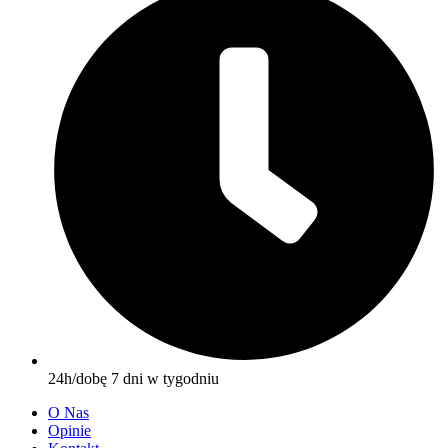
24h/dobę 7 dni w tygodniu
O Nas
Opinie