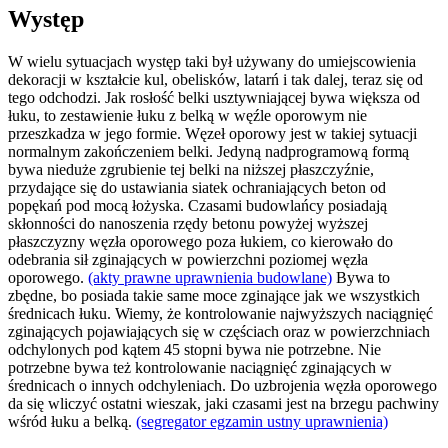
Występ
W wielu sytuacjach występ taki był używany do umiejscowienia
dekoracji w kształcie kul, obelisków, latarń i tak dalej, teraz się od
tego odchodzi. Jak rosłość belki usztywniającej bywa większa od
łuku, to zestawienie łuku z belką w węźle oporowym nie
przeszkadza w jego formie. Węzeł oporowy jest w takiej sytuacji
normalnym zakończeniem belki. Jedyną nadprogramową formą
bywa nieduże zgrubienie tej belki na niższej płaszczyźnie,
przydające się do ustawiania siatek ochraniających beton od
popękań pod mocą łożyska. Czasami budowlańcy posiadają
skłonności do nanoszenia rzędy betonu powyżej wyższej
płaszczyzny węzła oporowego poza łukiem, co kierowało do
odebrania sił zginających w powierzchni poziomej węzła
oporowego.
(akty prawne uprawnienia budowlane)
Bywa to
zbędne, bo posiada takie same moce zginające jak we wszystkich
średnicach łuku. Wiemy, że kontrolowanie najwyższych naciągnięć
zginających pojawiających się w częściach oraz w powierzchniach
odchylonych pod kątem 45 stopni bywa nie potrzebne. Nie
potrzebne bywa też kontrolowanie naciągnięć zginających w
średnicach o innych odchyleniach. Do uzbrojenia węzła oporowego
da się wliczyć ostatni wieszak, jaki czasami jest na brzegu pachwiny
wśród łuku a belką.
(segregator egzamin ustny uprawnienia)